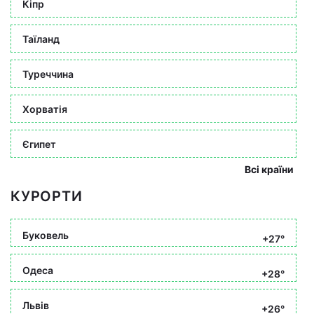
Кіпр
Таїланд
Туреччина
Хорватія
Єгипет
Всі країни
КУРОРТИ
Буковель
+27°
Одеса
+28°
Львів
+26°