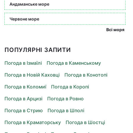
Андаманське море
Червоне море
Всі моря
ПОПУЛЯРНІ ЗАПИТИ
Погода в Ізмаїлі
Погода в Каменському
Погода в Новій Каховці
Погода в Конотопі
Погода в Коломиї
Погода в Коропі
Погода в Арцизі
Погода в Ровно
Погода в Стрию
Погода в Шполі
Погода в Краматорську
Погода в Шостці