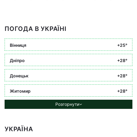
ПОГОДА В УКРАЇНІ
Вінниця
+25°
Дніпро
+28°
Донецьк
+28°
Житомир
+28°
Розгорнути
УКРАЇНА