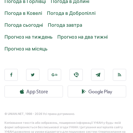
Погода в Горлівці
Погода в Долині
Погода в Ковелі
Погода в Добропіллі
Погода сьогодні
Погода завтра
Прогноз на тиждень
Прогноз на два тижні
Прогноз на місяць
© UNIAN.NET, 1998 - 2026 Усі права дотримано.
Копіювання текстів або зображень, поширення інформації УНІАН у будь-якій
формі забороняється без письмової згоди УНІАН. Цитування матеріалів сайту
УНІАН дозволено за умови відкритого для пошукових систем гіперпосилання на