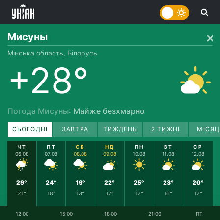
Мисуны
Мінська область, Білорусь
+28°
Погода Мисуны
: Майже безхмарно
СЬОГОДНІ
ЗАВТРА
ТИЖДЕНЬ
2 ТИЖНІ
МІСЯЦ
ЧТ
ПТ
СБ
НД
ПН
ВТ
СР
06.08
07.08
08.08
09.08
10.08
11.08
12.08
29°
24°
19°
22°
25°
23°
20°
21°
18°
13°
12°
12°
16°
12°
12:00
15:00
18:00
21:00
ПТ