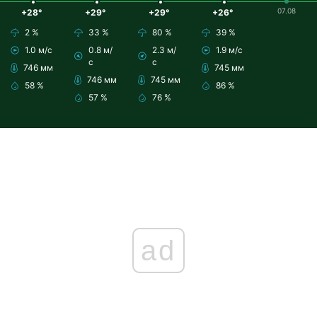
07.08
+28°
+29°
+29°
+26°
2 %
33 %
80 %
39 %
1.0 м/с
0.8 м/
2.3 м/
1.9 м/с
с
с
746 мм
745 мм
746 мм
745 мм
58 %
86 %
57 %
76 %
ad