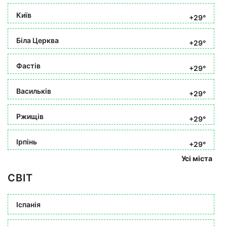
Київ
+29°
Біла Церква
+29°
Фастів
+29°
Васильків
+29°
Ржищів
+29°
Ірпінь
+29°
Усі міста
СВІТ
Іспанія