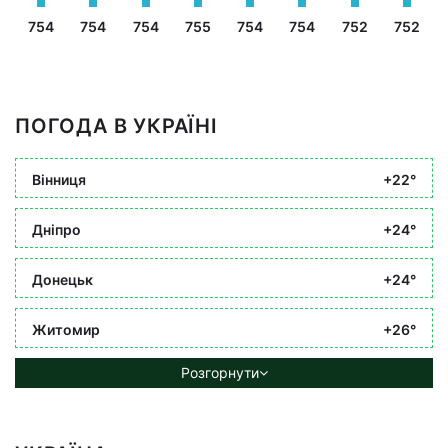
754
754
754
755
754
754
752
752
ПОГОДА В УКРАЇНІ
Вінниця
+22°
Дніпро
+24°
Донецьк
+24°
Житомир
+26°
Розгорнути