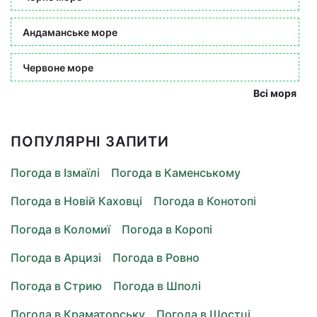
Андаманське море
Червоне море
Всі моря
ПОПУЛЯРНІ ЗАПИТИ
Погода в Ізмаїлі
Погода в Каменському
Погода в Новій Каховці
Погода в Конотопі
Погода в Коломиї
Погода в Коропі
Погода в Арцизі
Погода в Ровно
Погода в Стрию
Погода в Шполі
Погода в Краматорську
Погода в Шостці