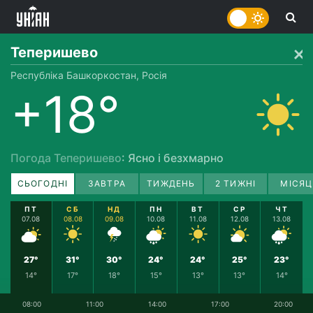
Теперишево
Республіка Башкоркостан, Росія
+18°
Погода Теперишево
: Ясно і безхмарно
СЬОГОДНІ
ЗАВТРА
ТИЖДЕНЬ
2 ТИЖНІ
МІСЯЦ
ПТ
СБ
НД
ПН
ВТ
СР
ЧТ
07.08
08.08
09.08
10.08
11.08
12.08
13.08
27°
31°
30°
24°
24°
25°
23°
14°
17°
18°
15°
13°
13°
14°
08:00
11:00
14:00
17:00
20:00