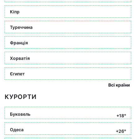
Кіпр
Туреччина
Франція
Хорватія
Єгипет
Всі країни
КУРОРТИ
Буковель
+18°
Одеса
+26°