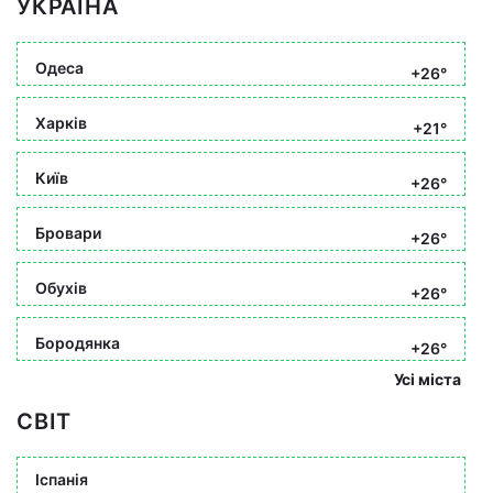
УКРАЇНА
Одеса
+26°
Харків
+21°
Київ
+26°
Бровари
+26°
Обухів
+26°
Бородянка
+26°
Усі міста
СВІТ
Іспанія