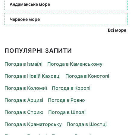
Андаманське море
Червоне море
Всі моря
ПОПУЛЯРНІ ЗАПИТИ
Погода в Ізмаїлі
Погода в Каменському
Погода в Новій Каховці
Погода в Конотопі
Погода в Коломиї
Погода в Коропі
Погода в Арцизі
Погода в Ровно
Погода в Стрию
Погода в Шполі
Погода в Краматорську
Погода в Шостці