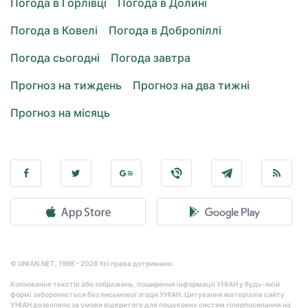
Погода в Горлівці
Погода в Долині
Погода в Ковелі
Погода в Добропіллі
Погода сьогодні
Погода завтра
Прогноз на тиждень
Прогноз на два тижні
Прогноз на місяць
© UNIAN.NET, 1998 - 2026 Усі права дотримано.
Копіювання текстів або зображень, поширення інформації УНІАН у будь-якій
формі забороняється без письмової згоди УНІАН. Цитування матеріалів сайту
УНІАН дозволено за умови відкритого для пошукових систем гіперпосилання на