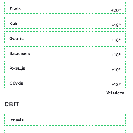
Львів
+20°
Київ
+18°
Фастів
+18°
Васильків
+18°
Ржищів
+19°
Обухів
+18°
Усі міста
СВІТ
Іспанія