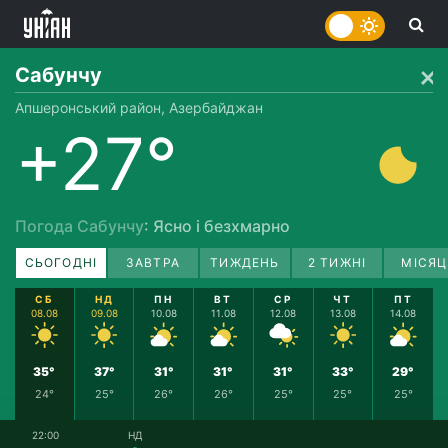
Сабунчу
Апшеронський район, Азербайджан
+27°
Погода Сабунчу
: Ясно і безхмарно
СЬОГОДНІ
ЗАВТРА
ТИЖДЕНЬ
2 ТИЖНІ
МІСЯЦ
СБ
НД
ПН
ВТ
СР
ЧТ
ПТ
08.08
09.08
10.08
11.08
12.08
13.08
14.08
35°
37°
31°
31°
31°
33°
29°
24°
25°
26°
26°
25°
25°
25°
22:00
НД