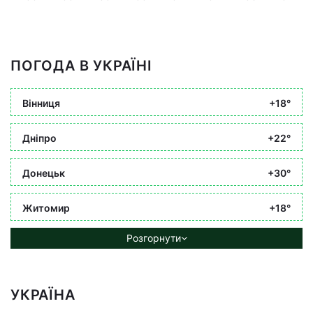
ПОГОДА В УКРАЇНІ
Вінниця
+18°
Дніпро
+22°
Донецьк
+30°
Житомир
+18°
Розгорнути
УКРАЇНА