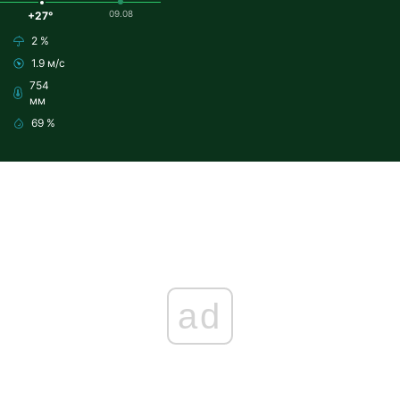
09.08
+27°
2 %
1.9 м/с
754
мм
69 %
ad