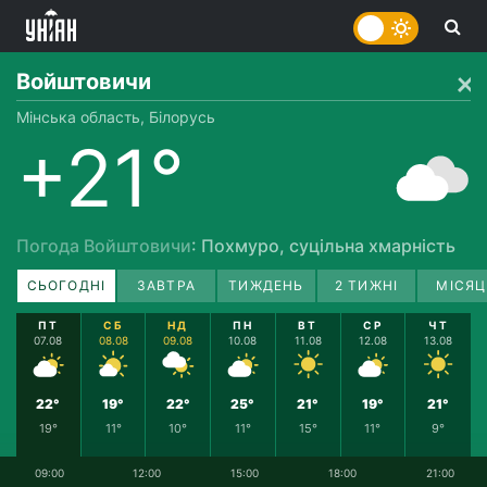
Войштовичи
Мінська область, Білорусь
+21°
Погода Войштовичи
: Похмуро, суцільна хмарність
СЬОГОДНІ
ЗАВТРА
ТИЖДЕНЬ
2 ТИЖНІ
МІСЯЦ
ПТ
СБ
НД
ПН
ВТ
СР
ЧТ
07.08
08.08
09.08
10.08
11.08
12.08
13.08
22°
19°
22°
25°
21°
19°
21°
19°
11°
10°
11°
15°
11°
9°
09:00
12:00
15:00
18:00
21:00