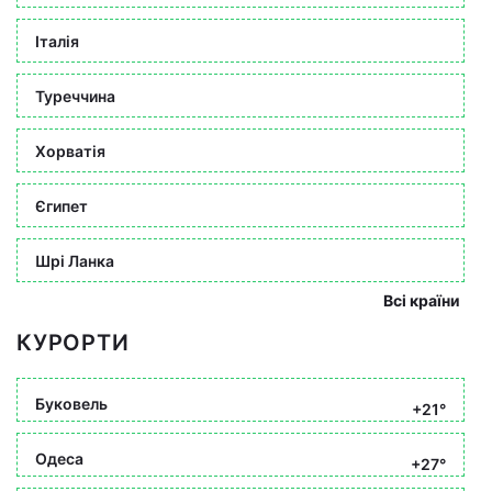
Італія
Туреччина
Хорватія
Єгипет
Шрі Ланка
Всі країни
КУРОРТИ
Буковель
+21°
Одеса
+27°