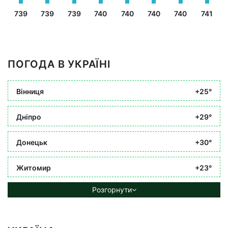
739
739
739
740
740
740
740
741
ПОГОДА В УКРАЇНІ
Вінниця
+25°
Дніпро
+29°
Донецьк
+30°
Житомир
+23°
Розгорнути