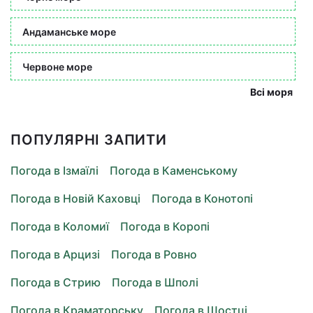
Андаманське море
Червоне море
Всі моря
ПОПУЛЯРНІ ЗАПИТИ
Погода в Ізмаїлі
Погода в Каменському
Погода в Новій Каховці
Погода в Конотопі
Погода в Коломиї
Погода в Коропі
Погода в Арцизі
Погода в Ровно
Погода в Стрию
Погода в Шполі
Погода в Краматорську
Погода в Шостці