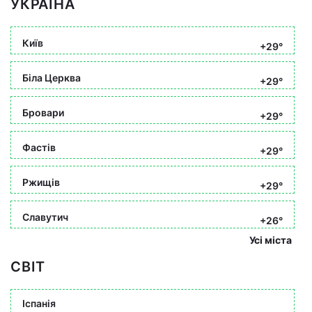
УКРАЇНА
Київ
+29°
Біла Церква
+29°
Бровари
+29°
Фастів
+29°
Ржищів
+29°
Славутич
+26°
Усі міста
СВІТ
Іспанія