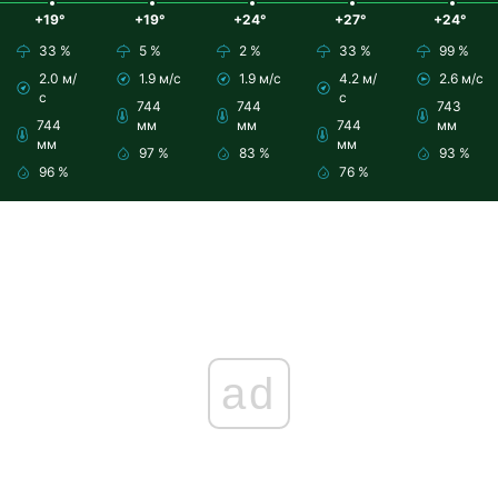
+19°
+19°
+24°
+27°
+24°
33 %
5 %
2 %
33 %
99 %
2.0 м/
1.9 м/с
1.9 м/с
4.2 м/
2.6 м/с
с
с
744
744
743
744
мм
мм
744
мм
мм
мм
97 %
83 %
93 %
96 %
76 %
ad