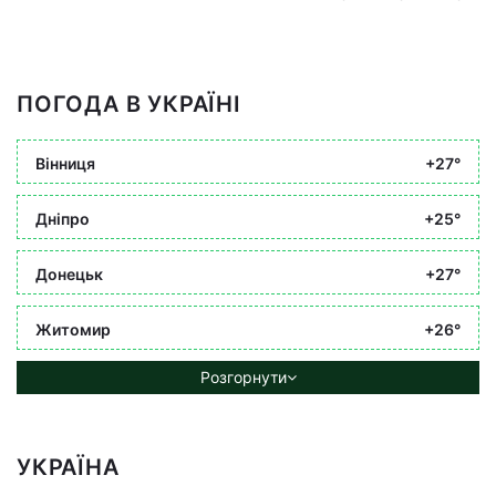
ПОГОДА В УКРАЇНІ
Вінниця
+27°
Дніпро
+25°
Донецьк
+27°
Житомир
+26°
Розгорнути
УКРАЇНА