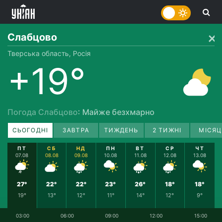
Слабцово
Тверська область, Росія
+19°
Погода Слабцово
: Майже безхмарно
СЬОГОДНІ
ЗАВТРА
ТИЖДЕНЬ
2 ТИЖНІ
МІСЯЦ
ПТ
СБ
НД
ПН
ВТ
СР
ЧТ
07.08
08.08
09.08
10.08
11.08
12.08
13.08
27°
22°
22°
23°
26°
18°
18°
19°
13°
12°
11°
14°
12°
9°
03:00
06:00
09:00
12:00
15:00