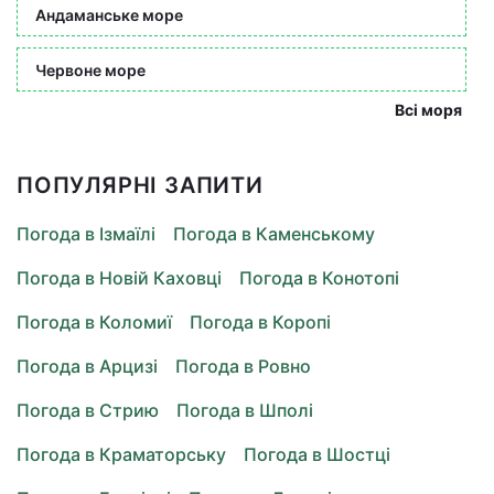
Андаманське море
Червоне море
Всі моря
ПОПУЛЯРНІ ЗАПИТИ
Погода в Ізмаїлі
Погода в Каменському
Погода в Новій Каховці
Погода в Конотопі
Погода в Коломиї
Погода в Коропі
Погода в Арцизі
Погода в Ровно
Погода в Стрию
Погода в Шполі
Погода в Краматорську
Погода в Шостці