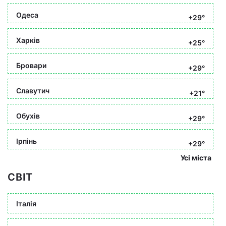
Одеса
+29°
Харків
+25°
Бровари
+29°
Славутич
+21°
Обухів
+29°
Ірпінь
+29°
Усі міста
СВІТ
Італія