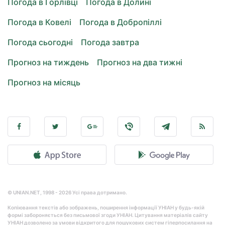
Погода в Горлівці
Погода в Долині
Погода в Ковелі
Погода в Добропіллі
Погода сьогодні
Погода завтра
Прогноз на тиждень
Прогноз на два тижні
Прогноз на місяць
© UNIAN.NET, 1998 - 2026 Усі права дотримано.
Копіювання текстів або зображень, поширення інформації УНІАН у будь-якій
формі забороняється без письмової згоди УНІАН. Цитування матеріалів сайту
УНІАН дозволено за умови відкритого для пошукових систем гіперпосилання на