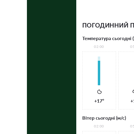
ПОГОДИННИЙ П
Температура сьогодні (
02:00
0
+17°
+
Вітер сьогодні (м/с)
02:00
0