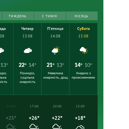
ТИЖДЕНЬ
2 ТИЖНІ
МІСЯЦЬ
еда
Четвер
П'ятниця
Субота
.08
13.08
14.08
15.08
13°
22°
14°
21°
13°
14°
10°
уро,
Похмуро,
Невелика
Хмарно з
льна
суцільна
хмарність, дощ
проясненнями
ність
хмарність
14:00
17:00
20:00
23:00
+25°
+26°
+22°
+18°