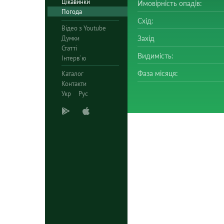
Цікавинки
Ймовірність опадів:
Погода
Схід:
Відео з Youtube
Думки
Захід
Статті
Видимість:
Інтерв`ю
Фаза місяця:
Каталог
Контакти
Укр
Рус