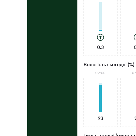
0.3
Вологість сьогодні (%)
02:00
0
93
Тиск сьогодні (мм рт.ст.