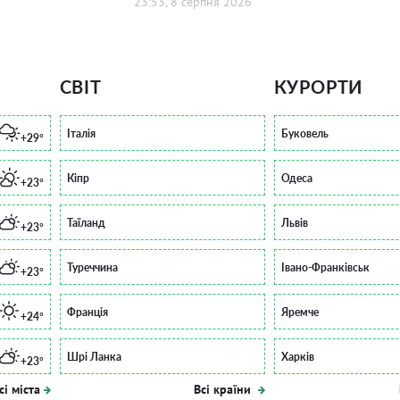
23:53, 8 серпня 2026
СВІТ
КУРОРТИ
Італія
Буковель
+29°
Кіпр
Одеса
+23°
Таїланд
Львів
+23°
Туреччина
Івано-Франківськ
+23°
Франція
Яремче
+24°
Шрі Ланка
Харків
+23°
сі міста
Всі країни