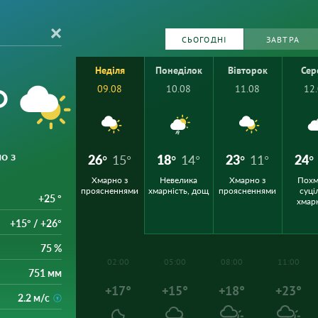
СЬОГОДНІ
ЗАВТРА
Неділя
Понеділок
Вівторок
Сер
°
09.08
10.08
11.08
12
о з
26°
15°
18°
14°
23°
11°
24°
Хмарно з
Невелика
Хмарно з
Похм
проясненнями
хмарність, дощ
проясненнями
суці
+25 °
хмар
+15° / +26°
75 %
02:00
05:00
08:00
11:00
751 мм
+17°
+15°
+18°
+23°
2.2 м/с