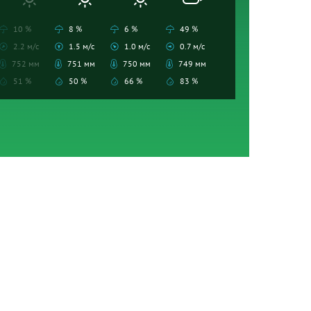
10 %
8 %
6 %
49 %
2.2 м/с
1.5 м/с
1.0 м/с
0.7 м/с
752 мм
751 мм
750 мм
749 мм
51 %
50 %
66 %
83 %