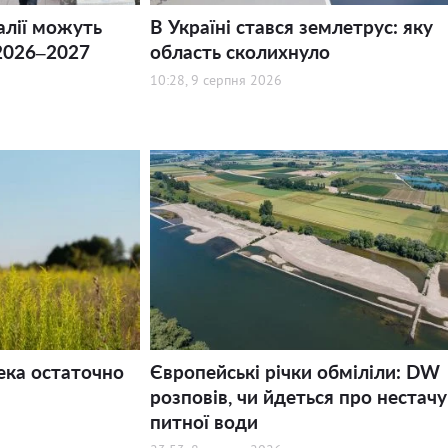
алії можуть
В Україні стався землетрус: яку
2026–2027
область сколихнуло
10:28, 9 серпня 2026
ека остаточно
Європейські річки обміліли: DW
розповів, чи йдеться про нестачу
питної води