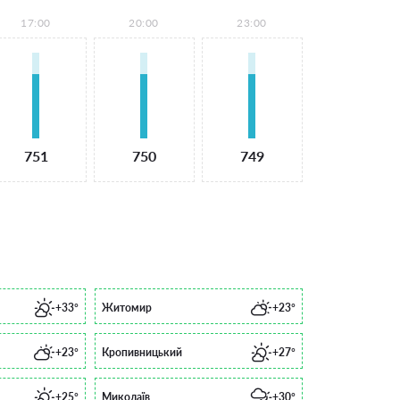
17:00
20:00
23:00
751
750
749
+33°
Житомир
+23°
+23°
Кропивницький
+27°
+25°
Миколаїв
+30°