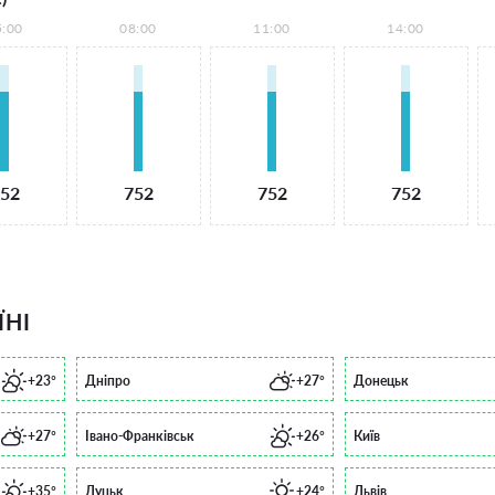
5:00
08:00
11:00
14:00
52
752
752
752
ЇНІ
+23°
Дніпро
+27°
Донецьк
+27°
Івано-Франківськ
+26°
Київ
+35°
Луцьк
+24°
Львів