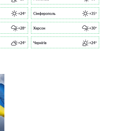
+24°
Сімферополь
+35°
+28°
Херсон
+30°
+24°
Чернігів
+24°