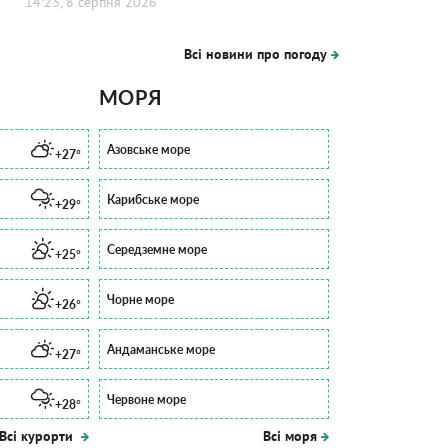
14:23, 8 серпня 2026
Всі новини про погоду
МОРЯ
Азовське море
+27°
Карибське море
+29°
Середземне море
+25°
Чорне море
+26°
Андаманське море
+27°
Червоне море
+28°
Всі курорти
Всі моря