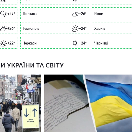
+29°
Полтава
+26°
Рівне
+26°
Тернопіль
+24°
Харків
+22°
Черкаси
+24°
Чернівці
 УКРАЇНИ ТА СВІТУ