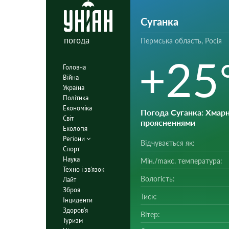
Суганка
погода
Пермська область, Росія
+25
Головна
Війна
Україна
Політика
Економіка
Погода Суганка
: Хмарн
Світ
проясненнями
Екологія
Регіони
Відчувається як:
Спорт
Наука
Мін./mакс. температура:
Техно і зв'язок
Вологість:
Лайт
Зброя
Тиск:
Інциденти
Здоров'я
Вітер:
Туризм