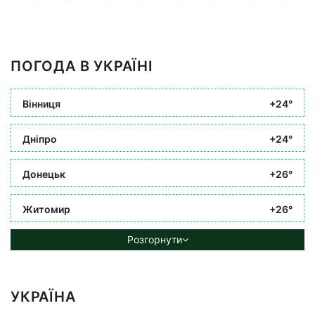
ПОГОДА В УКРАЇНІ
Вінниця
+24°
Дніпро
+24°
Донецьк
+26°
Житомир
+26°
Розгорнути
УКРАЇНА