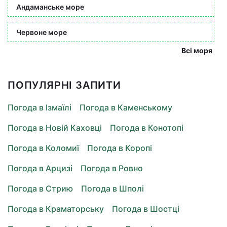
Андаманське море
Червоне море
Всі моря
ПОПУЛЯРНІ ЗАПИТИ
Погода в Ізмаїлі
Погода в Каменському
Погода в Новій Каховці
Погода в Конотопі
Погода в Коломиї
Погода в Коропі
Погода в Арцизі
Погода в Ровно
Погода в Стрию
Погода в Шполі
Погода в Краматорську
Погода в Шостці