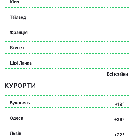
Кіпр
Таїланд
Франція
Єгипет
Шрі Ланка
Всі країни
КУРОРТИ
Буковель
+19°
Одеса
+26°
Львів
+22°