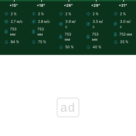
+15°
+18°
+26°
+29°
+31°
2 %
2 %
2 %
2 %
2 %
2.7 м/с
2.8 м/с
3.9 м/
3.5 м/
3.0 м/
с
с
с
753
753
мм
мм
753
753
752 мм
мм
мм
84 %
75 %
35 %
50 %
40 %
ad