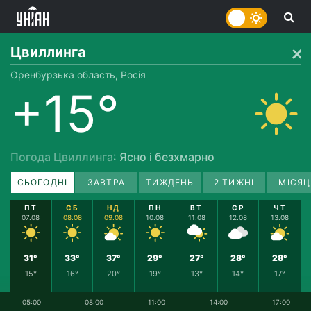
Цвиллинга
Оренбурзька область, Росія
+15°
Погода Цвиллинга
: Ясно і безхмарно
СЬОГОДНІ
ЗАВТРА
ТИЖДЕНЬ
2 ТИЖНІ
МІСЯЦ
ПТ
СБ
НД
ПН
ВТ
СР
ЧТ
07.08
08.08
09.08
10.08
11.08
12.08
13.08
31°
33°
37°
29°
27°
28°
28°
15°
16°
20°
19°
13°
14°
17°
05:00
08:00
11:00
14:00
17:00