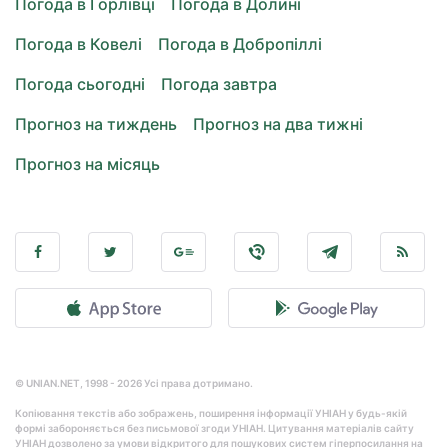
Погода в Горлівці
Погода в Долині
Погода в Ковелі
Погода в Добропіллі
Погода сьогодні
Погода завтра
Прогноз на тиждень
Прогноз на два тижні
Прогноз на місяць
© UNIAN.NET, 1998 - 2026 Усі права дотримано.
Копіювання текстів або зображень, поширення інформації УНІАН у будь-якій
формі забороняється без письмової згоди УНІАН. Цитування матеріалів сайту
УНІАН дозволено за умови відкритого для пошукових систем гіперпосилання на