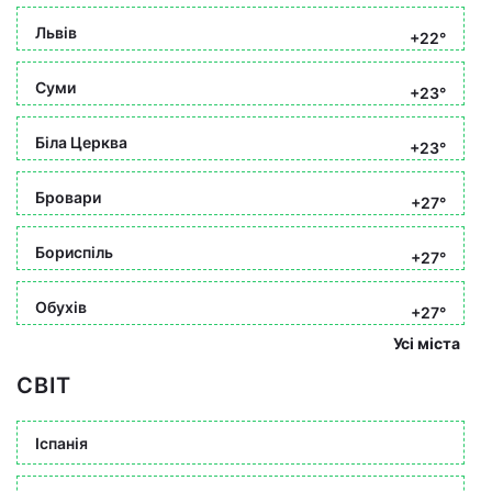
Львів
+22°
Суми
+23°
Біла Церква
+23°
Бровари
+27°
Бориспіль
+27°
Обухів
+27°
Усі міста
СВІТ
Іспанія