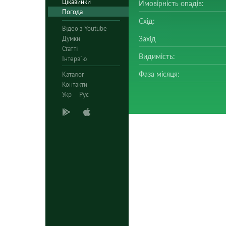
Цікавинки
Ймовірність опадів:
Погода
Схід:
Відео з Youtube
Думки
Захід
Статті
Видимість:
Інтерв`ю
Фаза місяця:
Каталог
Контакти
Укр
Рус