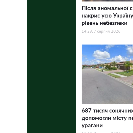
Після аномальної 
накриє усю Україну
рівень небезпеки
14:29, 7 серпня 2026
687 тисяч сонячни
допомогли місту п
урагани