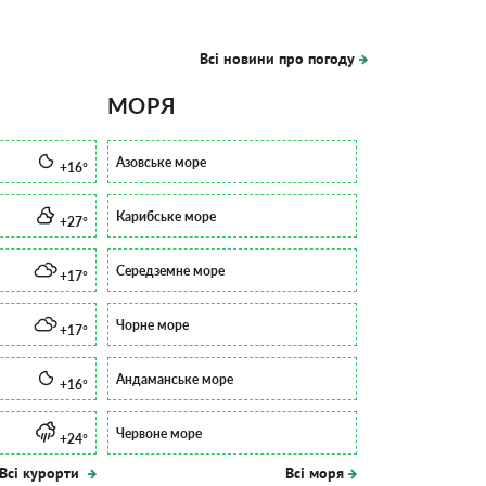
Всі новини про погоду
МОРЯ
Азовське море
+16°
Карибське море
+27°
Середземне море
+17°
Чорне море
+17°
Андаманське море
+16°
Червоне море
+24°
Всі курорти
Всі моря