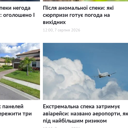
спеки негода
Після аномальної спеки: які
: оголошено І
сюрпризи готує погода на
вихідних
12:00, 7 серпня 2026
х панелей
Екстремальна спека затримує
ережити три
авіарейси: названо аеропорти, як
під найбільшим ризиком