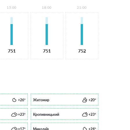
15:00
18:00
21:00
751
751
752
+26°
Житомир
+20°
+23°
Кропивницький
+23°
+17°
Миколаїв
+24°