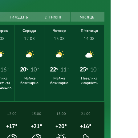
ТИЖДЕНЬ
2 ТИЖНІ
МІСЯЦЬ
орок
Середа
Четвер
П'ятниця
.08
12.08
13.08
14.08
16°
20°
10°
22°
11°
25°
10°
лика
Майже
Майже
Невелика
сть та
безхмарно
безхмарно
хмарність
 дощик
12:00
15:00
18:00
21:00
+17°
+21°
+20°
+16°