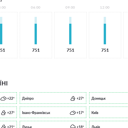
3:00
06:00
09:00
12:00
51
751
751
751
ЇНІ
+22°
Дніпро
+27°
Донецьк
+27°
Івано-Франківськ
+17°
Київ
+21°
Луцьк
+18°
Львів