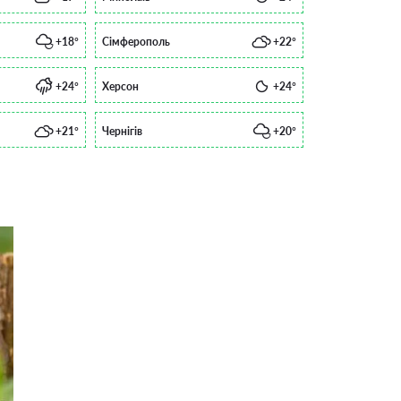
+18°
Сімферополь
+22°
+24°
Херсон
+24°
+21°
Чернігів
+20°