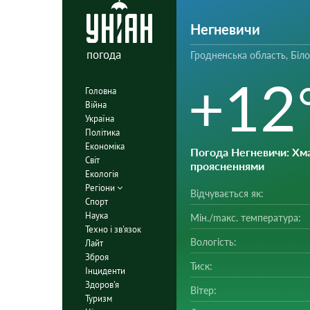
Негневичи
погода
Гродненська область, Біл
+12
Головна
Війна
Україна
Політика
Економіка
Погода Негневичи
: Хм
Світ
проясненнями
Екологія
Регіони
Відчувається як:
Спорт
Наука
Мін./mакс. температура:
Техно і зв'язок
Вологість:
Лайт
Зброя
Тиск:
Інциденти
Здоров'я
Вітер:
Туризм