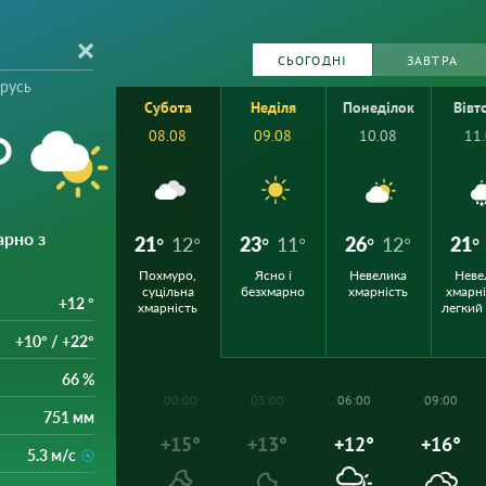
СЬОГОДНІ
ЗАВТРА
орусь
Субота
Неділя
Понеділок
Вівт
°
08.08
09.08
10.08
11
арно з
21°
12°
23°
11°
26°
12°
21°
Похмуро,
Ясно і
Невелика
Неве
суцільна
безхмарно
хмарність
хмарні
+12 °
хмарність
легкий
+10° / +22°
66 %
00:00
03:00
06:00
09:00
751 мм
+15°
+13°
+12°
+16°
5.3 м/с