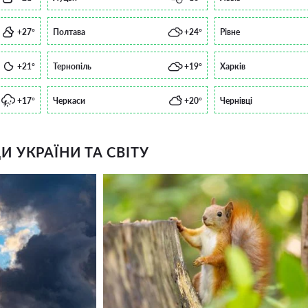
+27°
Полтава
+24°
Рівне
+21°
Тернопіль
+19°
Харків
+17°
Черкаси
+20°
Чернівці
 УКРАЇНИ ТА СВІТУ