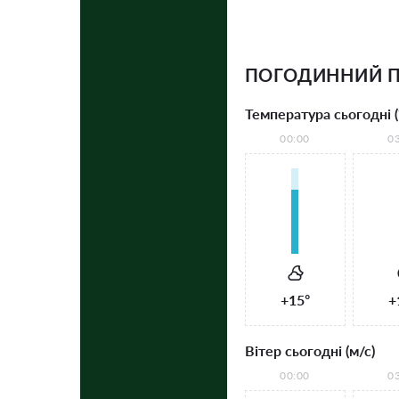
ПОГОДИННИЙ П
Температура сьогодні (
00:00
0
+15°
+
Вітер сьогодні (м/с)
00:00
0