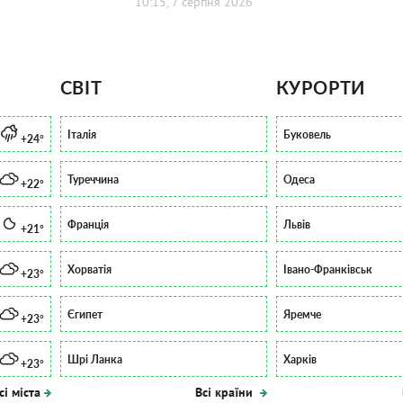
10:15, 7 серпня 2026
СВІТ
КУРОРТИ
Італія
Буковель
+24°
Туреччина
Одеса
+22°
Франція
Львів
+21°
Хорватія
Івано-Франківськ
+23°
Єгипет
Яремче
+23°
Шрі Ланка
Харків
+23°
сі міста
Всі країни