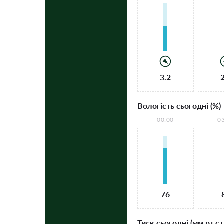
3.2
Вологість сьогодні (%)
00:00
0
76
Тиск сьогодні (мм рт.ст.