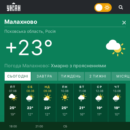
Малахново
Псковська область, Росія
+23°
Погода Малахново
: Хмарно з проясненнями
СЬОГОДНІ
ЗАВТРА
ТИЖДЕНЬ
2 ТИЖНІ
МІСЯЦ
ПТ
СБ
НД
ПН
ВТ
СР
ЧТ
07.08
08.08
09.08
10.08
11.08
12.08
13.08
25°
22°
23°
25°
21°
19°
19°
19°
12°
12°
12°
16°
11°
10°
18:00
21:00
СБ