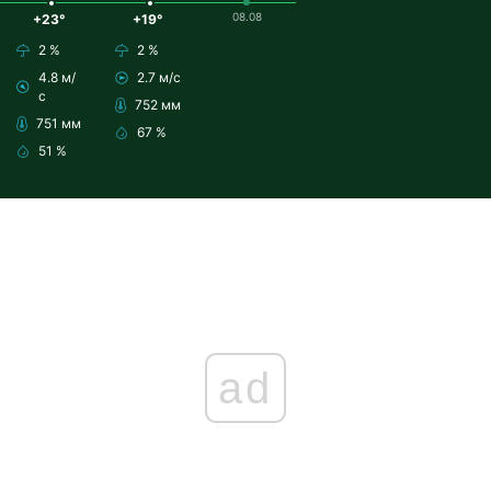
08.08
+23°
+19°
2 %
2 %
4.8 м/
2.7 м/с
с
752 мм
751 мм
67 %
51 %
ad