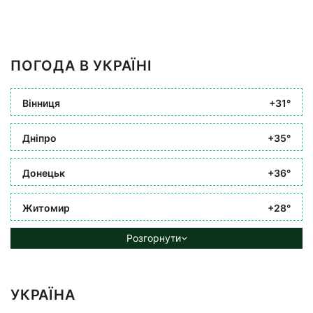
ПОГОДА В УКРАЇНІ
Вінниця
+31°
Дніпро
+35°
Донецьк
+36°
Житомир
+28°
Розгорнути
УКРАЇНА