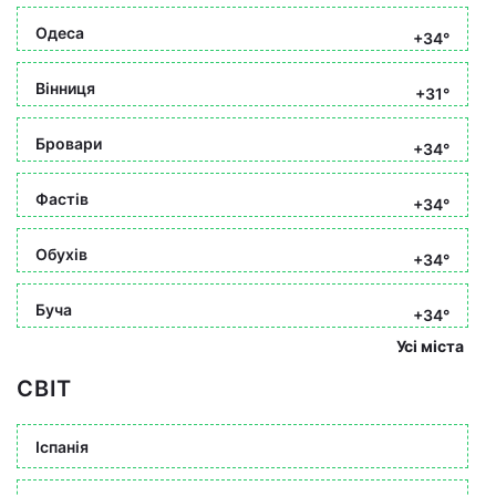
Одеса
+34°
Вінниця
+31°
Бровари
+34°
Фастів
+34°
Обухів
+34°
Буча
+34°
Усі міста
СВІТ
Іспанія