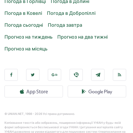
Погода в Горлівці
Погода в Долині
Погода в Ковелі
Погода в Добропіллі
Погода сьогодні
Погода завтра
Прогноз на тиждень
Прогноз на два тижні
Прогноз на місяць
© UNIAN.NET, 1998 - 2026 Усі права дотримано.
Копіювання текстів або зображень, поширення інформації УНІАН у будь-якій
формі забороняється без письмової згоди УНІАН. Цитування матеріалів сайту
УНІАН дозволено за умови відкритого для пошукових систем гіперпосилання на