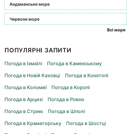
Андаманське море
Червоне море
Всі моря
ПОПУЛЯРНІ ЗАПИТИ
Погода в Ізмаїлі
Погода в Каменському
Погода в Новій Каховці
Погода в Конотопі
Погода в Коломиї
Погода в Коропі
Погода в Арцизі
Погода в Ровно
Погода в Стрию
Погода в Шполі
Погода в Краматорську
Погода в Шостці