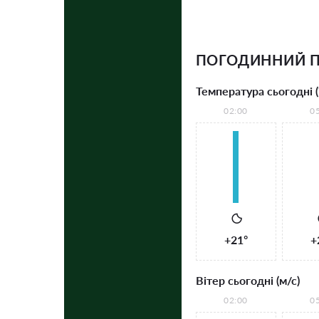
ПОГОДИННИЙ П
Температура сьогодні (
02:00
0
+21°
+
Вітер сьогодні (м/с)
02:00
0