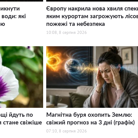
никнути
Європу накрила нова хвиля спек
води: які
яким курортам загрожують лісов
ою
пожежі та небезпека
10:08, 8 серпня 2026
щі йдуть по
Магнітна буря охопить Землю:
я стане свіжіше
свіжий прогноз на 3 дні (графік)
07:10, 8 серпня 2026