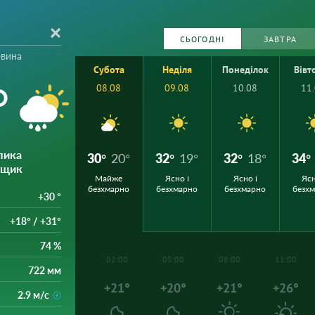
СЬОГОДНІ
ЗАВТРА
овина
Субота
Неділя
Понеділок
Вівт
°
08.08
09.08
10.08
11
лика
30°
20°
32°
19°
32°
18°
34°
ощик
Майже
Ясно і
Ясно і
Ясн
безхмарно
безхмарно
безхмарно
безх
+30 °
+18° / +31°
74 %
02:00
05:00
08:00
11:00
722 мм
+21°
+20°
+21°
+26°
2.9 м/с