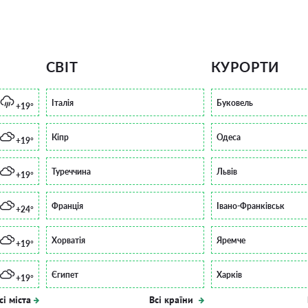
СВІТ
КУРОРТИ
Італія
Буковель
+19°
Кіпр
Одеса
+19°
Туреччина
Львів
+19°
Франція
Івано-Франківськ
+24°
Хорватія
Яремче
+19°
Єгипет
Харків
+19°
сі міста
Всі країни