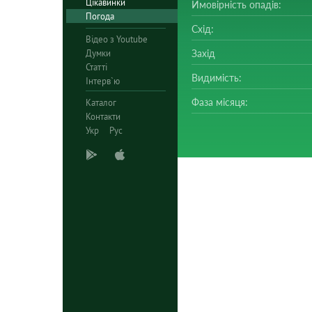
Цікавинки
Ймовірність опадів:
Погода
Схід:
Відео з Youtube
Думки
Захід
Статті
Видимість:
Інтерв`ю
Фаза місяця:
Каталог
Контакти
Укр
Рус