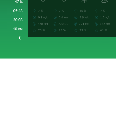
47 %
05:43
2 %
2 %
10 %
7 %
0.9 м/с
0.6 м/с
2.9 м/с
1.5 м/с
20:03
720 мм
720 мм
721 мм
722 мм
10 км
73 %
75 %
73 %
61 %