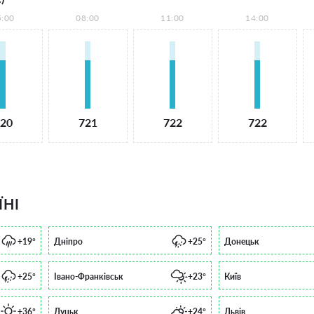
5:00
08:00
11:00
14:00
20
721
722
722
ЇНІ
+19°
Дніпро
+25°
Донецьк
+25°
Івано-Франківськ
+23°
Київ
+36°
Луцьк
+24°
Львів