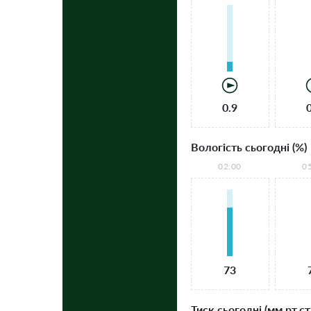
0.9
Вологість сьогодні (%)
02:00
0
73
Тиск сьогодні (мм рт.ст.