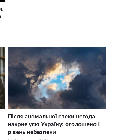
и:
і
Після аномальної спеки негода
накриє усю Україну: оголошено І
рівень небезпеки