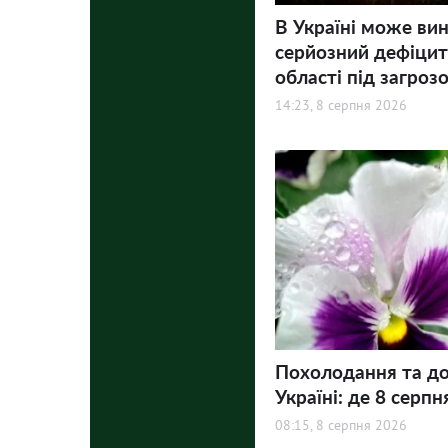
В Україні може ви
серйозний дефіцит 
області під загроз
14:23, 8 серпня 2026
Похолодання та до
Україні: де 8 серпн
08:15, 8 серпня 2026