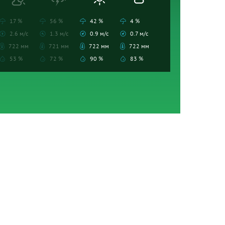
17 %
56 %
42 %
4 %
2.6 м/с
1.3 м/с
0.9 м/с
0.7 м/с
722 мм
721 мм
722 мм
722 мм
53 %
72 %
90 %
83 %