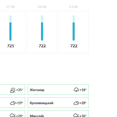
17:00
20:00
23:00
721
722
722
+35°
Житомир
+18°
+19°
Кропивницький
+28°
+24°
Миколаїв
+36°