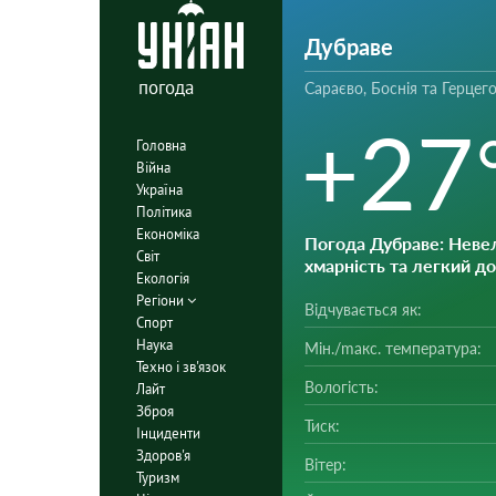
Дубраве
погода
Сараєво, Боснія та Герцег
+27
Головна
Війна
Україна
Політика
Економіка
Погода Дубраве
: Неве
Світ
хмарність та легкий д
Екологія
Регіони
Відчувається як:
Спорт
Наука
Мін./mакс. температура:
Техно і зв'язок
Вологість:
Лайт
Зброя
Тиск:
Інциденти
Здоров'я
Вітер:
Туризм