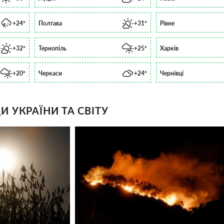
+24°
Полтава
+31°
Рівне
+32°
Тернопіль
+25°
Харків
+20°
Черкаси
+24°
Чернівці
 УКРАЇНИ ТА СВІТУ