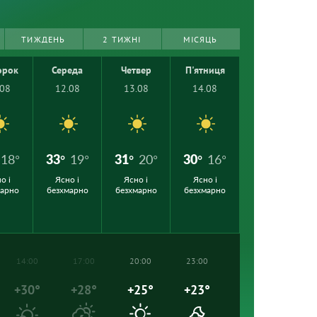
ТИЖДЕНЬ
2 ТИЖНІ
МІСЯЦЬ
орок
Середа
Четвер
П'ятниця
.08
12.08
13.08
14.08
18°
33°
19°
31°
20°
30°
16°
о і
Ясно і
Ясно і
Ясно і
марно
безхмарно
безхмарно
безхмарно
14:00
17:00
20:00
23:00
+30°
+28°
+25°
+23°