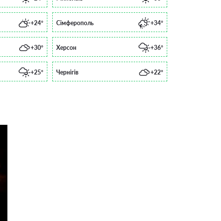
+24°
Сімферополь
+34°
+30°
Херсон
+36°
+25°
Чернігів
+22°