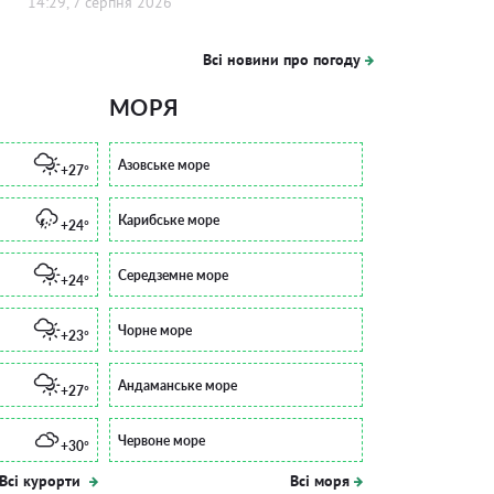
14:29, 7 серпня 2026
Всі новини про погоду
МОРЯ
Азовське море
+27°
Карибське море
+24°
Середземне море
+24°
Чорне море
+23°
Андаманське море
+27°
Червоне море
+30°
Всі курорти
Всі моря