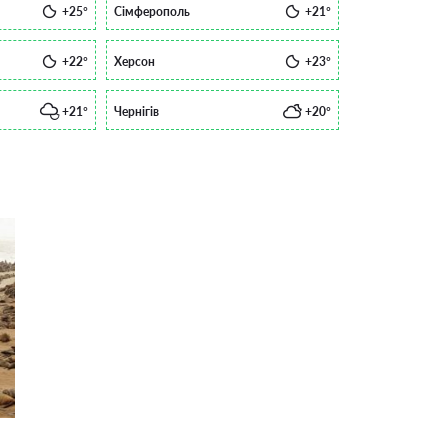
+25°
Сімферополь
+21°
+22°
Херсон
+23°
+21°
Чернігів
+20°