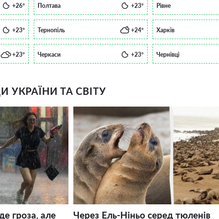
+26°
Полтава
+23°
Рівне
+23°
Тернопіль
+24°
Харків
+23°
Черкаси
+23°
Чернівці
 УКРАЇНИ ТА СВІТУ
де гроза, але
Через Ель-Ніньо серед тюленів