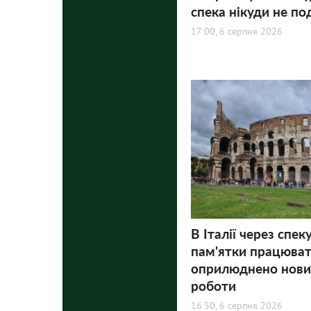
спека нікуди не по
17:00, 6 серпня 2026
В Італії через спек
пам'ятки працюва
оприлюднено нови
роботи
16:50, 6 серпня 2026