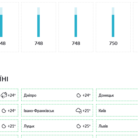
48
748
748
750
ЇНІ
+24°
Дніпро
+24°
Донецьк
+24°
Івано-Франківськ
+21°
Київ
+21°
Луцьк
+25°
Львів