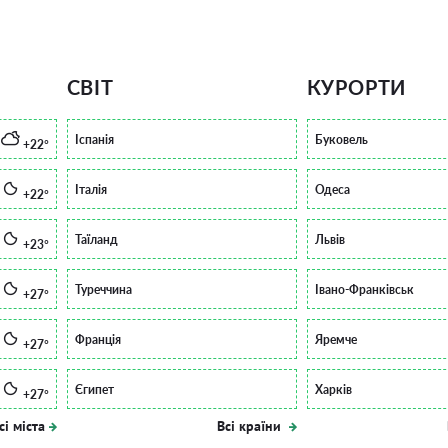
СВІТ
КУРОРТИ
Іспанія
Буковель
+22°
Італія
Одеса
+22°
Таїланд
Львів
+23°
Туреччина
Івано-Франківськ
+27°
Франція
Яремче
+27°
Єгипет
Харків
+27°
сі міста
Всі країни