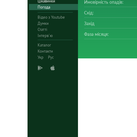
Цікавинки
Ймовірність опадів:
Погода
Схід:
Відео з Youtube
Думки
Захід
Статті
Фаза місяця:
Інтерв`ю
Каталог
Контакти
Укр
Рус