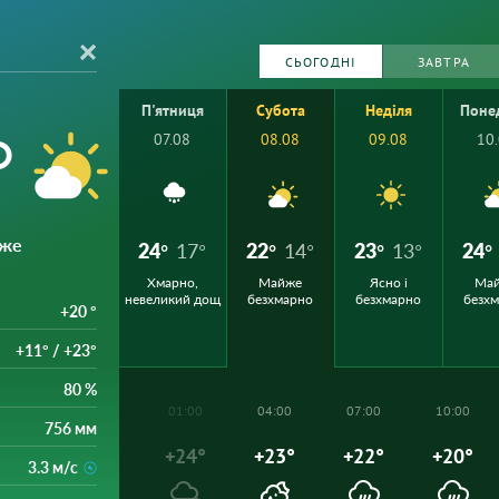
СЬОГОДНІ
ЗАВТРА
П'ятниця
Субота
Неділя
Поне
°
07.08
08.08
09.08
10
йже
24°
17°
22°
14°
23°
13°
24°
Хмарно,
Майже
Ясно і
Ма
невеликий дощ
безхмарно
безхмарно
безх
+20 °
+11° / +23°
80 %
01:00
04:00
07:00
10:00
756 мм
+24°
+23°
+22°
+20°
3.3 м/с