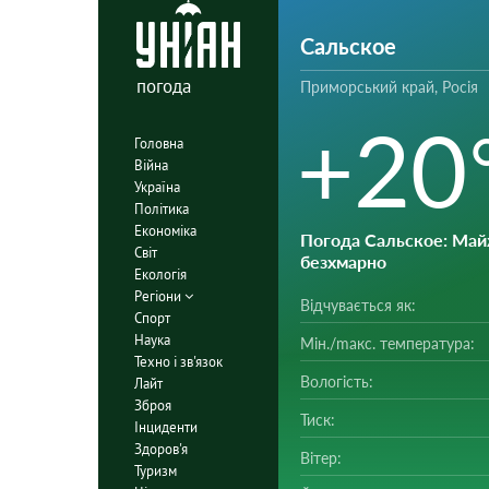
Сальское
погода
Приморський край, Росія
+20
Головна
Війна
Україна
Політика
Економіка
Погода Сальское
: Ма
Світ
безхмарно
Екологія
Регіони
Відчувається як:
Спорт
Наука
Мін./mакс. температура:
Техно і зв'язок
Вологість:
Лайт
Зброя
Тиск:
Інциденти
Здоров'я
Вітер:
Туризм