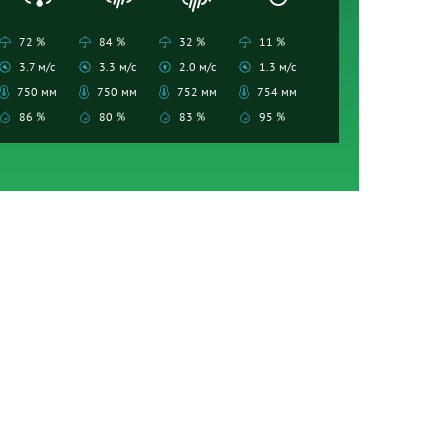
72 %
84 %
32 %
11 %
3.7 м/с
3.3 м/с
2.0 м/с
1.3 м/с
750 мм
750 мм
752 мм
754 мм
86 %
80 %
83 %
95 %