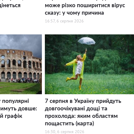
дінеться
може різко поширитися вірус
сказу: у чому причина
16:57, 6 серпня 2026
у популярні
7 серпня в Україну прийдуть
тимуть довше:
довгоочікувані дощі та
й графік
прохолода: яким областям
пощастить (карта)
16:30, 6 серпня 2026