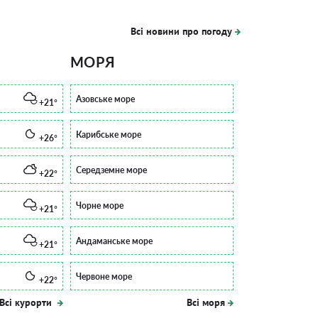
Всі новини про погоду
МОРЯ
Азовське море
+21°
Карибське море
+26°
Середземне море
+22°
Чорне море
+21°
Андаманське море
+21°
Червоне море
+22°
Всі курорти
Всі моря