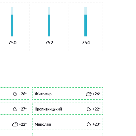
750
752
754
+26°
Житомир
+26°
+27°
Кропивницький
+22°
+22°
Миколаїв
+23°