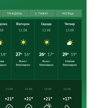
ТИЖДЕНЬ
2 ТИЖНІ
МІСЯЦЬ
ділок
Вівторок
Середа
Четвер
.08
11.08
12.08
13.08
14°
27°
16°
26°
17°
29°
19°
йже
Ясно і
Ясно і
Майже
марно
безхмарно
безхмарно
безхмарно
13:00
16:00
19:00
22:00
+21°
+21°
+21°
+17°