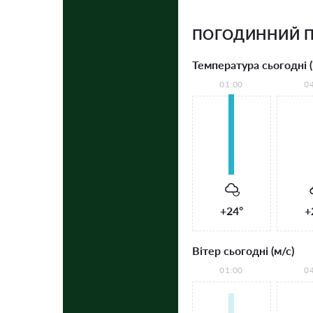
ПОГОДИННИЙ П
Температура сьогодні (
01:00
0
+24°
+
Вітер сьогодні (м/с)
01:00
0