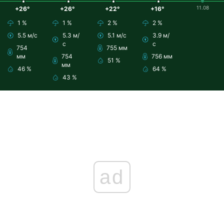
11.08
+26°
+26°
+22°
+16°
1 %
1 %
2 %
2 %
5.5 м/с
5.3 м/
5.1 м/с
3.9 м/
с
с
754
755 мм
мм
754
756 мм
51 %
мм
46 %
64 %
43 %
ad