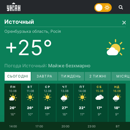
Источный
Оренбурзька область, Росія
+25°
Погода Источный
: Майже безхмарно
СЬОГОДНІ
ЗАВТРА
ТИЖДЕНЬ
2 ТИЖНІ
МІСЯЦ
ПН
ВТ
СР
ЧТ
ПТ
СБ
НД
10.08
11.08
12.08
13.08
14.08
15.08
16.08
26°
26°
28°
27°
22°
17°
18°
16°
10°
11°
16°
11°
9°
9°
14:00
17:00
20:00
23:00
ВТ