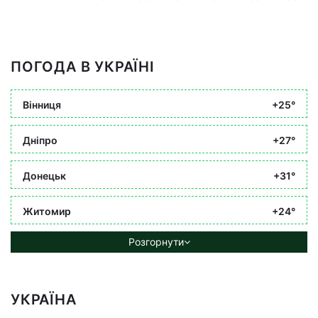
ПОГОДА В УКРАЇНІ
Вінниця
+25°
Дніпро
+27°
Донецьк
+31°
Житомир
+24°
Розгорнути
УКРАЇНА