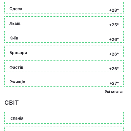
Одеса
+28°
Львів
+25°
Київ
+26°
Бровари
+26°
Фастів
+26°
Ржищів
+27°
Усі міста
СВІТ
Іспанія