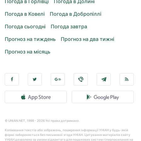
Погода в Горлівці
Погода в Долині
Погода в Ковелі
Погода в Добропіллі
Погода сьогодні
Погода завтра
Прогноз на тиждень
Прогноз на два тижні
Прогноз на місяць
© UNIAN.NET, 1998 - 2026 Усі права дотримано.
Копіювання текстів або зображень, поширення інформації УНІАН у будь-якій
формі забороняється без письмової згоди УНІАН. Цитування матеріалів сайту
УНІАН дозволено за умови відкритого для пошукових систем гіперпосилання на