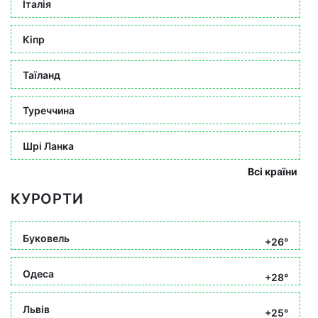
Італія
Кіпр
Таїланд
Туреччина
Шрі Ланка
Всі країни
КУРОРТИ
Буковель
+26°
Одеса
+28°
Львів
+25°