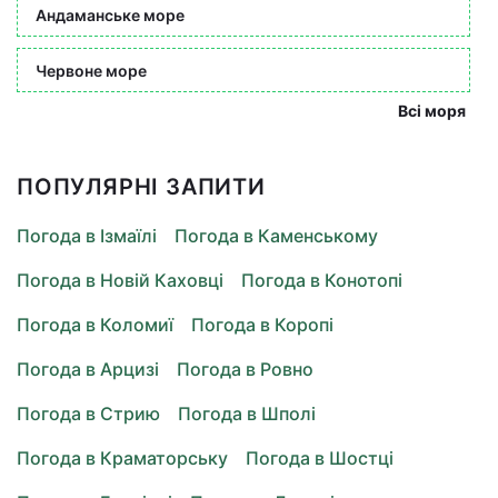
Андаманське море
Червоне море
Всі моря
ПОПУЛЯРНІ ЗАПИТИ
Погода в Ізмаїлі
Погода в Каменському
Погода в Новій Каховці
Погода в Конотопі
Погода в Коломиї
Погода в Коропі
Погода в Арцизі
Погода в Ровно
Погода в Стрию
Погода в Шполі
Погода в Краматорську
Погода в Шостці