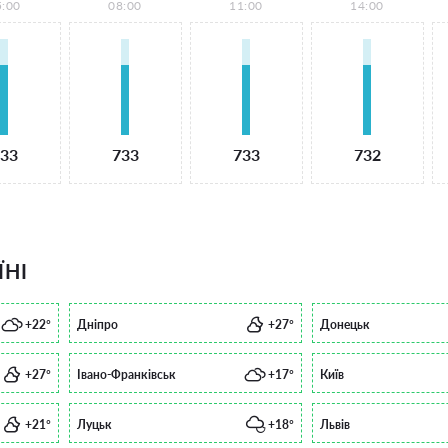
5:00
08:00
11:00
14:00
33
733
733
732
ЇНІ
+22°
Дніпро
+27°
Донецьк
+27°
Івано-Франківськ
+17°
Київ
+21°
Луцьк
+18°
Львів