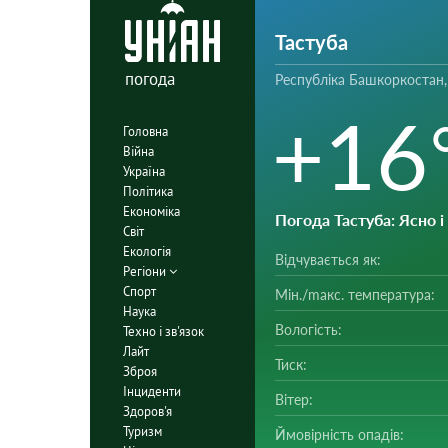
Тастуба
погода
Республіка Башкоркостан,
+16
Головна
Війна
Україна
Політика
Економіка
Погода Тастуба
: Ясно 
Світ
Екологія
Відчувається як:
Регіони
Спорт
Мін./mакс. температура:
Наука
Вологість:
Техно і зв'язок
Лайт
Тиск:
Зброя
Інциденти
Вітер:
Здоров'я
Туризм
Ймовірність опадів: