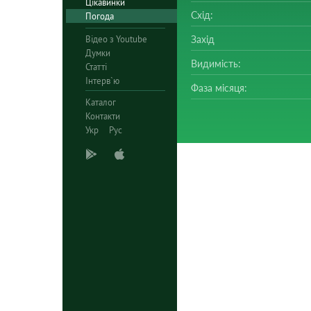
Цікавинки
Схід:
Погода
Відео з Youtube
Захід
Думки
Видимість:
Статті
Інтерв`ю
Фаза місяця:
Каталог
Контакти
Укр
Рус