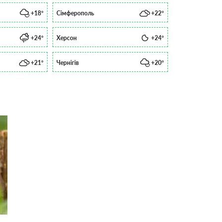
+18°
Сімферополь
+22°
+24°
Херсон
+24°
+21°
Чернігів
+20°