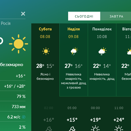
СЬОГОДНІ
ЗАВТРА
 Росія
Субота
Неділя
Понеділок
Вівт
°
08.08
09.08
10.08
11
і безхмарно
28°
15°
27°
16°
22°
14°
22°
Ясно і
Невелика
Невелика
Ма
+16 °
безхмарно
хмарність,
хмарність, дощ
безх
можливий дощ
+16° / +28°
з грозою
79 %
733 мм
02:00
05:00
08:00
11:00
6.2 м/с
+16°
+15°
+19°
+24°
2 %