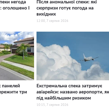
спеки негода
Після аномальної спеки: які
: оголошено І
сюрпризи готує погода на
вихідних
12:00, 7 серпня 2026
х панелей
Екстремальна спека затримує
ережити три
авіарейси: названо аеропорти, як
під найбільшим ризиком
10:15, 7 серпня 2026