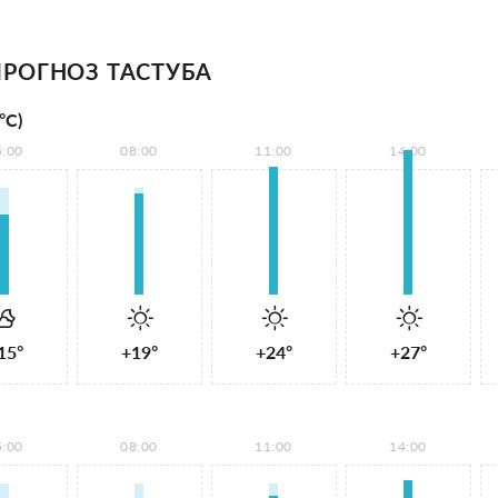
РОГНОЗ ТАСТУБА
°С)
5:00
08:00
11:00
14:00
15°
+19°
+24°
+27°
5:00
08:00
11:00
14:00