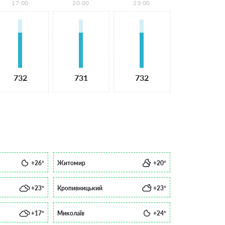
17:00
20:00
23:00
732
731
732
+26°
Житомир
+20°
+23°
Кропивницький
+23°
+17°
Миколаїв
+24°