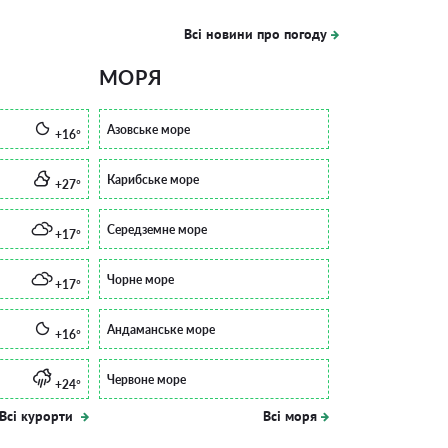
Всі новини про погоду
МОРЯ
Азовське море
+16°
Карибське море
+27°
Середземне море
+17°
Чорне море
+17°
Андаманське море
+16°
Червоне море
+24°
Всі курорти
Всі моря