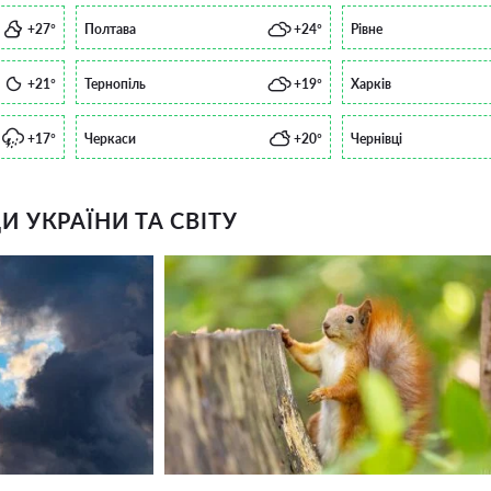
+27°
Полтава
+24°
Рівне
+21°
Тернопіль
+19°
Харків
+17°
Черкаси
+20°
Чернівці
 УКРАЇНИ ТА СВІТУ