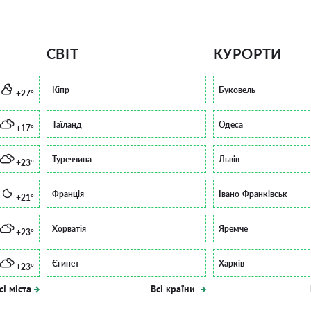
СВІТ
КУРОРТИ
Кіпр
Буковель
+27°
Таїланд
Одеса
+17°
Туреччина
Львів
+23°
Франція
Івано-Франківськ
+21°
Хорватія
Яремче
+23°
Єгипет
Харків
+23°
сі міста
Всі країни