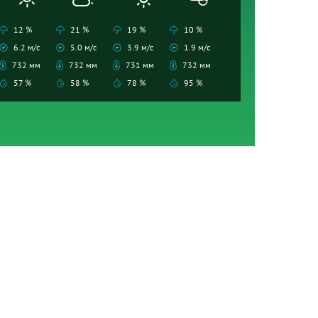
12 %
21 %
19 %
10 %
6.2 м/с
5.0 м/с
3.9 м/с
1.9 м/с
732 мм
732 мм
731 мм
732 мм
57 %
58 %
78 %
95 %