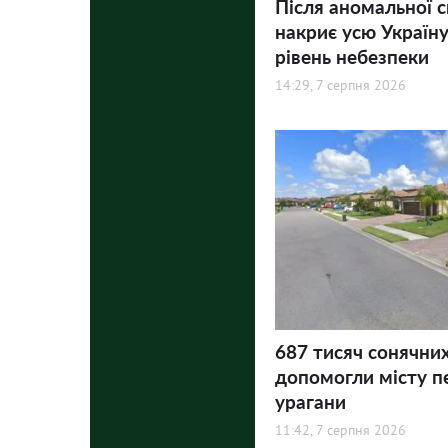
Після аномальної 
накриє усю Україну
рівень небезпеки
14:29, 7 серпня 2026
687 тисяч сонячни
допомогли місту п
урагани
11:42, 7 серпня 2026