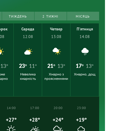
ТИЖДЕНЬ
2 ТИЖНІ
МІСЯЦЬ
орок
Середа
Четвер
П'ятниця
.08
12.08
13.08
14.08
13°
23°
11°
21°
13°
17°
13°
йже
Невелика
Хмарно з
Хмарно, дощ
марно
хмарність
проясненнями
14:00
17:00
20:00
23:00
+27°
+28°
+24°
+19°