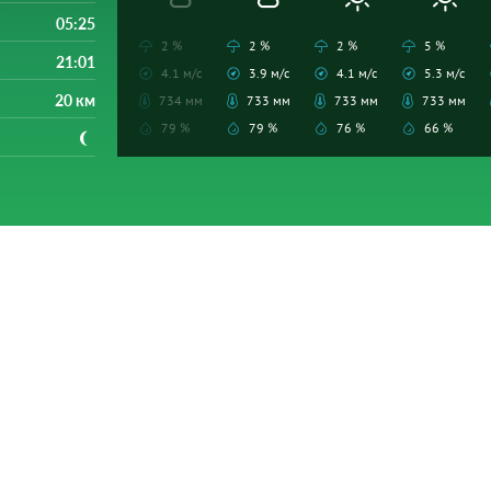
05:25
2 %
2 %
2 %
5 %
21:01
4.1 м/с
3.9 м/с
4.1 м/с
5.3 м/с
20 км
734 мм
733 мм
733 мм
733 мм
79 %
79 %
76 %
66 %