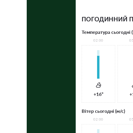
ПОГОДИННИЙ П
Температура сьогодні (
02:00
0
+16°
+
Вітер сьогодні (м/с)
02:00
0