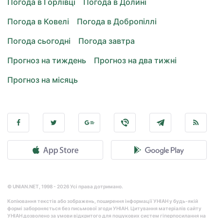
Погода в Горлівці
Погода в Долині
Погода в Ковелі
Погода в Добропіллі
Погода сьогодні
Погода завтра
Прогноз на тиждень
Прогноз на два тижні
Прогноз на місяць
© UNIAN.NET, 1998 - 2026 Усі права дотримано.
Копіювання текстів або зображень, поширення інформації УНІАН у будь-якій
формі забороняється без письмової згоди УНІАН. Цитування матеріалів сайту
УНІАН дозволено за умови відкритого для пошукових систем гіперпосилання на