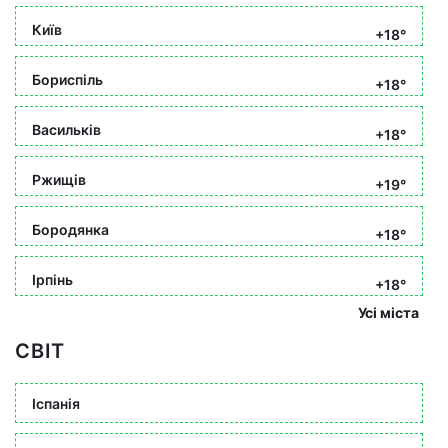
Київ
+18°
Бориспіль
+18°
Васильків
+18°
Ржищів
+19°
Бородянка
+18°
Ірпінь
+18°
Усі міста
СВІТ
Іспанія