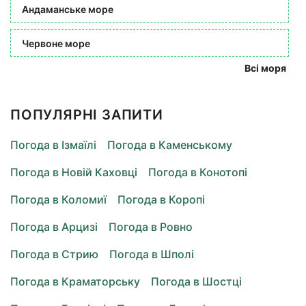
Андаманське море
Червоне море
Всі моря
ПОПУЛЯРНІ ЗАПИТИ
Погода в Ізмаїлі
Погода в Каменському
Погода в Новій Каховці
Погода в Конотопі
Погода в Коломиї
Погода в Коропі
Погода в Арцизі
Погода в Ровно
Погода в Стрию
Погода в Шполі
Погода в Краматорську
Погода в Шостці