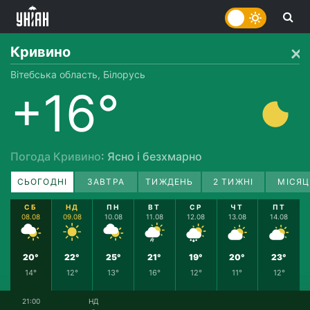
Кривино
Вітебська область, Білорусь
+16°
Погода Кривино
: Ясно і безхмарно
СЬОГОДНІ
ЗАВТРА
ТИЖДЕНЬ
2 ТИЖНІ
МІСЯЦ
СБ
НД
ПН
ВТ
СР
ЧТ
ПТ
08.08
09.08
10.08
11.08
12.08
13.08
14.08
20°
22°
25°
21°
19°
20°
23°
14°
12°
13°
16°
12°
11°
12°
21:00
НД