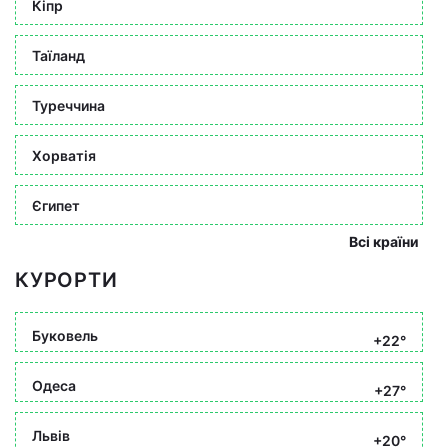
Кіпр
Таїланд
Туреччина
Хорватія
Єгипет
Всі країни
КУРОРТИ
Буковель
+22°
Одеса
+27°
Львів
+20°