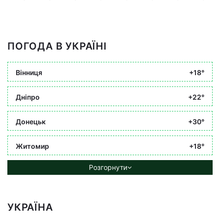
ПОГОДА В УКРАЇНІ
Вінниця
+18°
Дніпро
+22°
Донецьк
+30°
Житомир
+18°
Розгорнути
УКРАЇНА