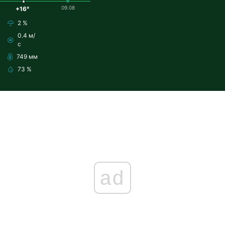
09.08
+16°
2 %
0.4 м/
с
749 мм
73 %
ad