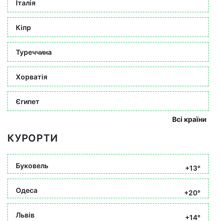
Італія
Кіпр
Туреччина
Хорватія
Єгипет
Всі країни
КУРОРТИ
Буковель
+13°
Одеса
+20°
Львів
+14°