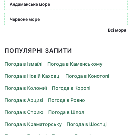
Андаманське море
Червоне море
Всі моря
ПОПУЛЯРНІ ЗАПИТИ
Погода в Ізмаїлі
Погода в Каменському
Погода в Новій Каховці
Погода в Конотопі
Погода в Коломиї
Погода в Коропі
Погода в Арцизі
Погода в Ровно
Погода в Стрию
Погода в Шполі
Погода в Краматорську
Погода в Шостці