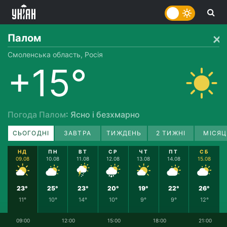
Палом
Смоленська область, Росія
+15°
Погода Палом
: Ясно і безхмарно
СЬОГОДНІ
ЗАВТРА
ТИЖДЕНЬ
2 ТИЖНІ
МІСЯЦ
НД
ПН
ВТ
СР
ЧТ
ПТ
СБ
09.08
10.08
11.08
12.08
13.08
14.08
15.08
23°
25°
23°
20°
19°
22°
26°
11°
10°
14°
10°
9°
9°
12°
09:00
12:00
15:00
18:00
21:00