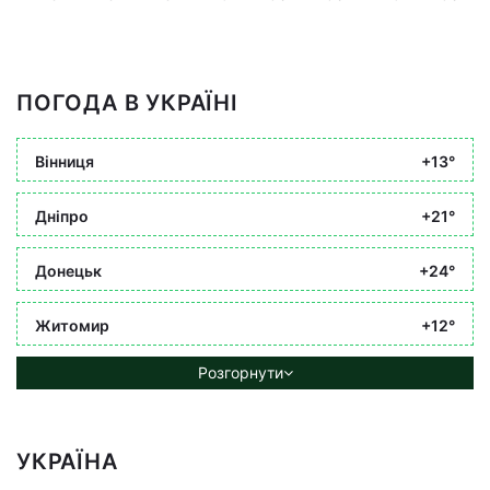
ПОГОДА В УКРАЇНІ
Вінниця
+13°
Дніпро
+21°
Донецьк
+24°
Житомир
+12°
Розгорнути
УКРАЇНА