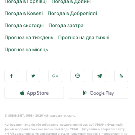
Погода в Горлівці
Погода в Долині
Погода в Ковелі
Погода в Добропіллі
Погода сьогодні
Погода завтра
Прогноз на тиждень
Прогноз на два тижні
Прогноз на місяць
© UNIAN.NET, 1998 - 2026 Усі права дотримано.
Копіювання текстів або зображень, поширення інформації УНІАН у будь-якій
формі забороняється без письмової згоди УНІАН. Цитування матеріалів сайту
УНІАН дозволено за умови відкритого для пошукових систем гіперпосилання на