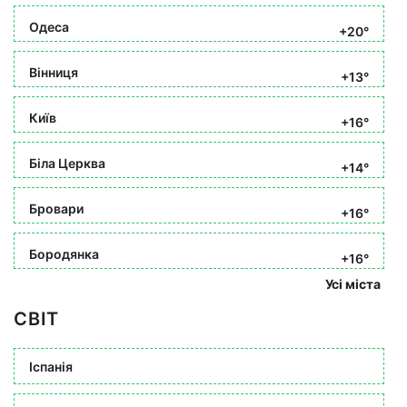
Одеса
+20°
Вінниця
+13°
Київ
+16°
Біла Церква
+14°
Бровари
+16°
Бородянка
+16°
Усі міста
СВІТ
Іспанія