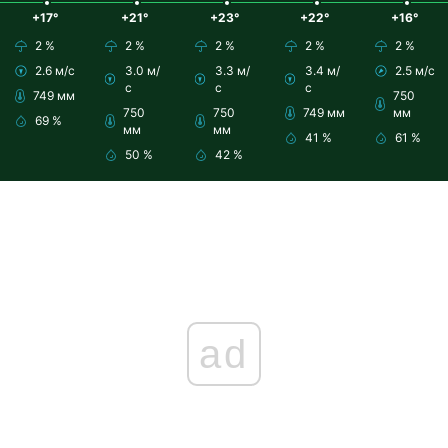
+17°
+21°
+23°
+22°
+16°
2 %
2 %
2 %
2 %
2 %
2.6 м/с
3.0 м/
3.3 м/
3.4 м/
2.5 м/с
с
с
с
749 мм
750
750
750
749 мм
мм
69 %
мм
мм
41 %
61 %
50 %
42 %
ad