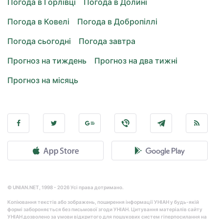
Погода в Горлівці
Погода в Долині
Погода в Ковелі
Погода в Добропіллі
Погода сьогодні
Погода завтра
Прогноз на тиждень
Прогноз на два тижні
Прогноз на місяць
© UNIAN.NET, 1998 - 2026 Усі права дотримано.
Копіювання текстів або зображень, поширення інформації УНІАН у будь-якій
формі забороняється без письмової згоди УНІАН. Цитування матеріалів сайту
УНІАН дозволено за умови відкритого для пошукових систем гіперпосилання на