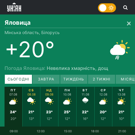
Яловица
Мінська область, Білорусь
+20°
Погода Яловица
: Невелика хмарність, дощ
СЬОГОДНІ
ЗАВТРА
ТИЖДЕНЬ
2 ТИЖНІ
МІСЯЦ
ПТ
СБ
НД
ПН
ВТ
СР
ЧТ
07.08
08.08
09.08
10.08
11.08
12.08
13.08
24°
21°
23°
25°
22°
20°
21°
20°
13°
12°
12°
16°
12°
10°
09:00
12:00
15:00
18:00
21:00