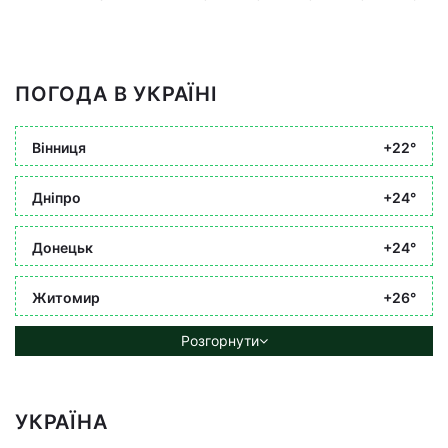
ПОГОДА В УКРАЇНІ
Вінниця
+22°
Дніпро
+24°
Донецьк
+24°
Житомир
+26°
Розгорнути
УКРАЇНА