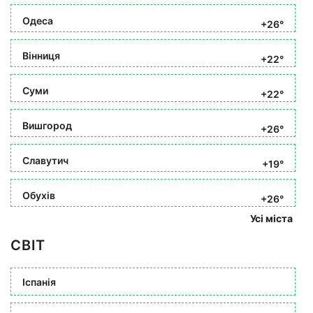
Одеса
+26°
Вінниця
+22°
Суми
+22°
Вишгород
+26°
Славутич
+19°
Обухів
+26°
Усі міста
СВІТ
Іспанія