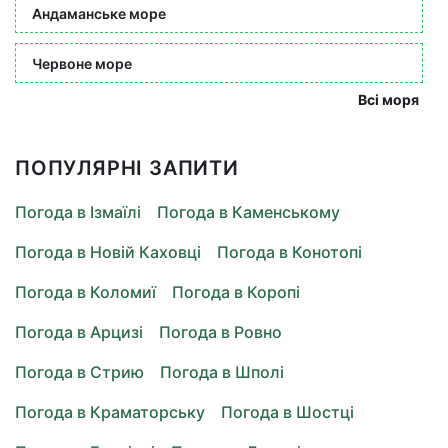
Андаманське море
Червоне море
Всі моря
ПОПУЛЯРНІ ЗАПИТИ
Погода в Ізмаїлі
Погода в Каменському
Погода в Новій Каховці
Погода в Конотопі
Погода в Коломиї
Погода в Коропі
Погода в Арцизі
Погода в Ровно
Погода в Стрию
Погода в Шполі
Погода в Краматорську
Погода в Шостці