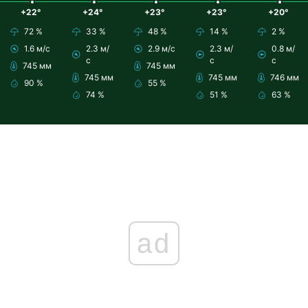
+22°
+24°
+23°
+23°
+20°
72 %
33 %
48 %
14 %
2 %
1.6 м/с
2.3 м/
2.9 м/с
2.3 м/
0.8 м/
с
с
с
745 мм
745 мм
745 мм
745 мм
746 мм
90 %
55 %
74 %
51 %
63 %
ad