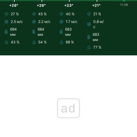
11.08
+28°
+26°
+23°
+21°
27 %
45 %
40 %
21 %
2.5 м/с
2.2 м/с
1.7 м/с
0.8 м/
с
684
684
683
мм
мм
мм
683
мм
43 %
54 %
68 %
77 %
ad