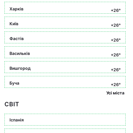
Харків
+26°
Київ
+26°
Фастів
+26°
Васильків
+26°
Вишгород
+26°
Буча
+26°
Усі міста
СВІТ
Іспанія