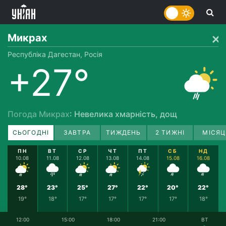
Микрах
Республіка Дагестан, Росія
+27°
Погода Микрах
: Невелика хмарність, дощ
СЬОГОДНІ
ЗАВТРА
ТИЖДЕНЬ
2 ТИЖНІ
МІСЯЦ
ПН
ВТ
СР
ЧТ
ПТ
СБ
НД
10.08
11.08
12.08
13.08
14.08
15.08
16.08
28°
23°
25°
27°
22°
20°
22°
19°
18°
17°
17°
17°
17°
18°
12:00
15:00
18:00
21:00
ВТ