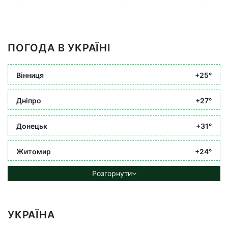
ПОГОДА В УКРАЇНІ
Вінниця
+25°
Дніпро
+27°
Донецьк
+31°
Житомир
+24°
Розгорнути
УКРАЇНА