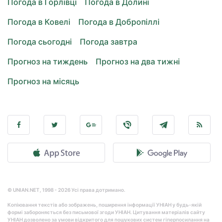
Погода в Горлівці
Погода в Долині
Погода в Ковелі
Погода в Добропіллі
Погода сьогодні
Погода завтра
Прогноз на тиждень
Прогноз на два тижні
Прогноз на місяць
© UNIAN.NET, 1998 - 2026 Усі права дотримано.
Копіювання текстів або зображень, поширення інформації УНІАН у будь-якій
формі забороняється без письмової згоди УНІАН. Цитування матеріалів сайту
УНІАН дозволено за умови відкритого для пошукових систем гіперпосилання на