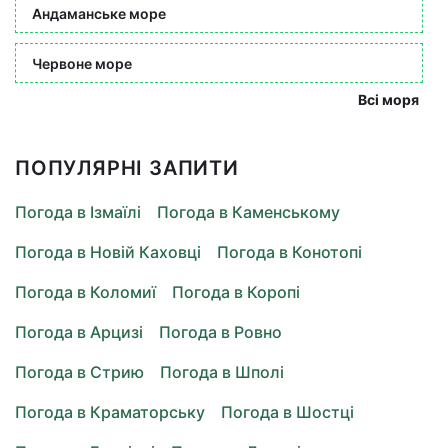
Андаманське море
Червоне море
Всі моря
ПОПУЛЯРНІ ЗАПИТИ
Погода в Ізмаїлі
Погода в Каменському
Погода в Новій Каховці
Погода в Конотопі
Погода в Коломиї
Погода в Коропі
Погода в Арцизі
Погода в Ровно
Погода в Стрию
Погода в Шполі
Погода в Краматорську
Погода в Шостці