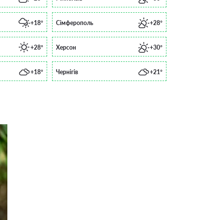
+18°
Сімферополь
+28°
+28°
Херсон
+30°
+18°
Чернігів
+21°