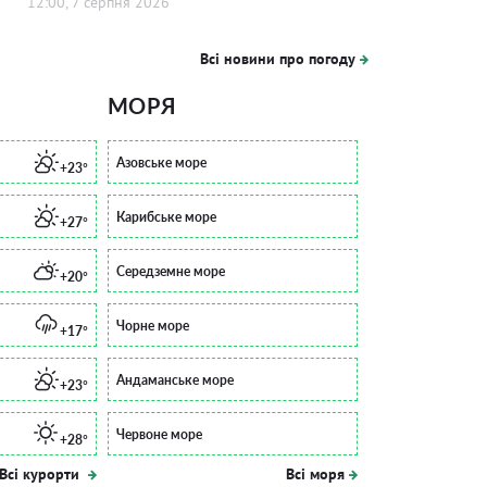
12:00, 7 серпня 2026
Всі новини про погоду
МОРЯ
Азовське море
+23°
Карибське море
+27°
Середземне море
+20°
Чорне море
+17°
Андаманське море
+23°
Червоне море
+28°
Всі курорти
Всі моря