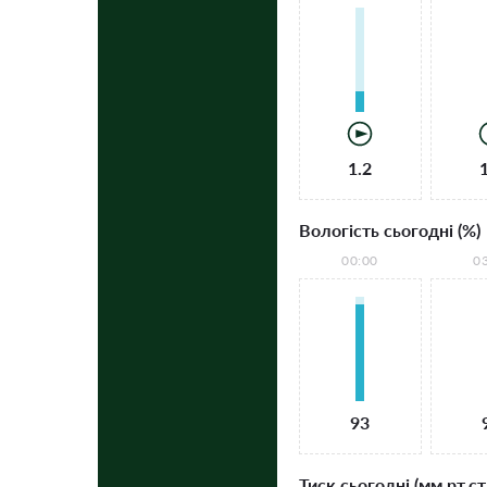
1.2
Вологість сьогодні (%)
00:00
0
93
Тиск сьогодні (мм рт.ст.