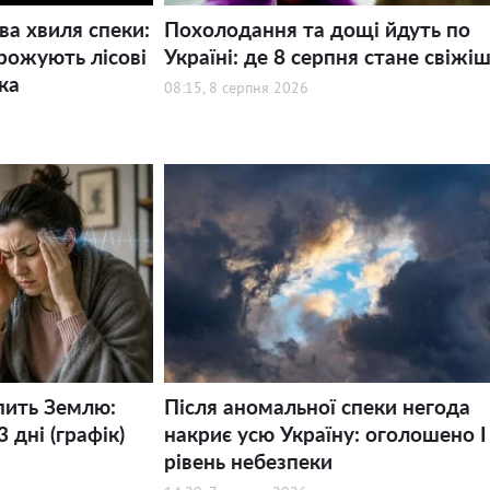
ва хвиля спеки:
Похолодання та дощі йдуть по
рожують лісові
Україні: де 8 серпня стане свіжі
ка
08:15, 8 серпня 2026
пить Землю:
Після аномальної спеки негода
 дні (графік)
накриє усю Україну: оголошено І
рівень небезпеки