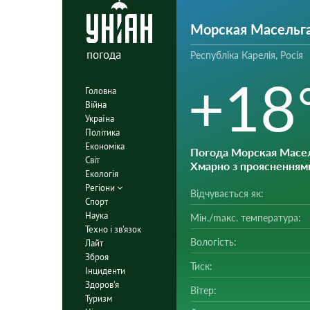
Морская Масельг
погода
Республіка Карелія, Росія
+18
Головна
Війна
Україна
Політика
Економіка
Погода Морская Масе
Світ
Хмарно з проясненням
Екологія
Регіони
Відчувається як:
Спорт
Наука
Мін./mакс. температура:
Техно і зв'язок
Вологість:
Лайт
Зброя
Тиск:
Інциденти
Здоров'я
Вітер:
Туризм