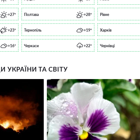
+27°
Полтава
+28°
Рівне
+23°
Тернопіль
+19°
Харків
+16°
Черкаси
+22°
Чернівці
 УКРАЇНИ ТА СВІТУ