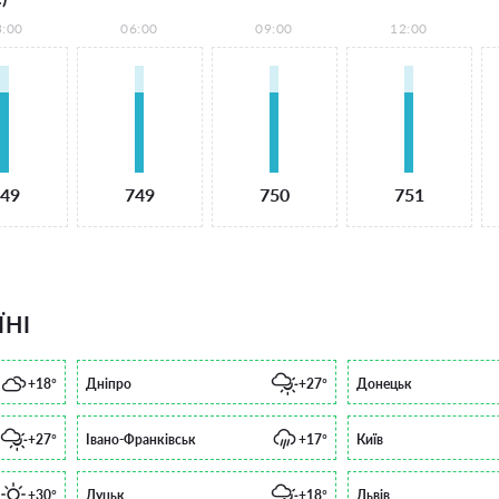
3:00
06:00
09:00
12:00
49
749
750
751
ЇНІ
+18°
Дніпро
+27°
Донецьк
+27°
Івано-Франківськ
+17°
Київ
+30°
Луцьк
+18°
Львів