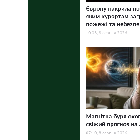
Європу накрила но
яким курортам заг
пожежі та небезпе
10:08, 8 серпня 2026
Магнітна буря охо
свіжий прогноз на 3
07:10, 8 серпня 2026