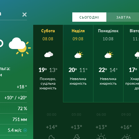
а
СЬОГОДНІ
ЗАВТРА
Субота
Неділя
Понеділок
Вівт
°
08.08
09.08
10.08
11
льга
:
19°
13°
20°
11°
22°
14°
17°
и
Похмуро,
Невелика
Невелика
Хмар
суцільна
хмарність
хмарність
проясн
+18 °
хмарність
д
+10° / +20°
72 %
00:00
03:00
06:00
09:00
751 мм
+14°
+13°
+13°
+16°
5.4 м/с