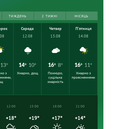
ТИЖДЕНЬ
2 ТИЖНІ
МІСЯЦЬ
орок
Середа
Четвер
П'ятниця
.08
12.08
13.08
14.08
13°
14°
10°
16°
8°
16°
11°
но з
Хмарно, дощ
Похмуро,
Хмарно з
еннями,
суцільна
проясненнями
ощ
хмарність
12:00
15:00
18:00
21:00
+18°
+19°
+17°
+14°