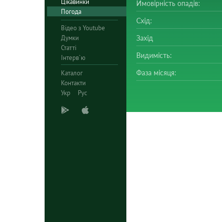
Цікавинки
Ймовірність опадів:
Погода
Схід:
Відео з Youtube
Думки
Захід
Статті
Видимість:
Інтерв`ю
Фаза місяця:
Каталог
Контакти
Укр
Рус