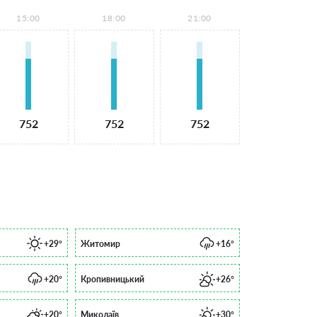
15:00
18:00
21:00
752
752
752
+29°
Житомир
+16°
+20°
Кропивницький
+26°
+20°
Миколаїв
+30°