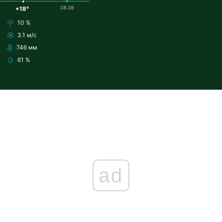
08.08
+18°
10 %
3.1 м/с
746 мм
61 %
ad