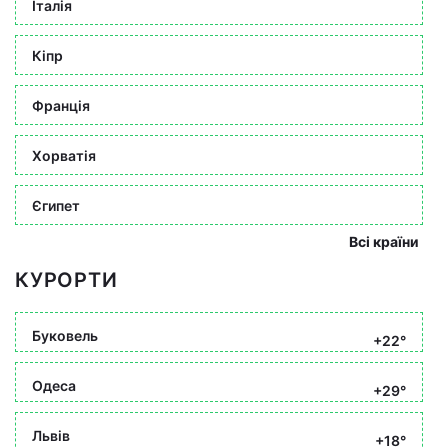
Італія
Кіпр
Франція
Хорватія
Єгипет
Всі країни
КУРОРТИ
Буковель
+22°
Одеса
+29°
Львів
+18°