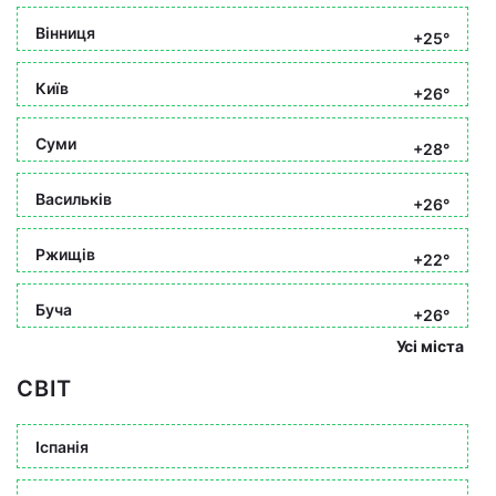
Вінниця
+25°
Київ
+26°
Суми
+28°
Васильків
+26°
Ржищів
+22°
Буча
+26°
Усі міста
СВІТ
Іспанія