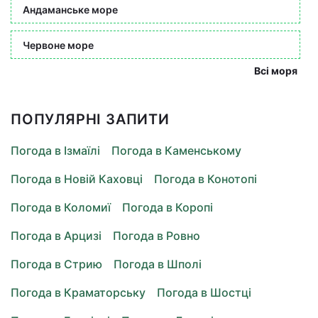
Андаманське море
Червоне море
Всі моря
ПОПУЛЯРНІ ЗАПИТИ
Погода в Ізмаїлі
Погода в Каменському
Погода в Новій Каховці
Погода в Конотопі
Погода в Коломиї
Погода в Коропі
Погода в Арцизі
Погода в Ровно
Погода в Стрию
Погода в Шполі
Погода в Краматорську
Погода в Шостці