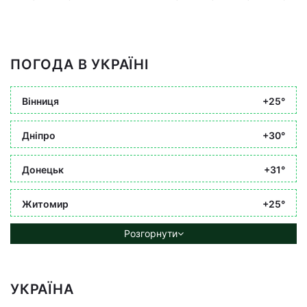
ПОГОДА В УКРАЇНІ
Вінниця
+25°
Дніпро
+30°
Донецьк
+31°
Житомир
+25°
Розгорнути
УКРАЇНА