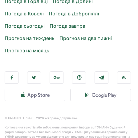
Погода в Горлівці
Погода в Долині
Погода в Ковелі
Погода в Добропіллі
Погода сьогодні
Погода завтра
Прогноз на тиждень
Прогноз на два тижні
Прогноз на місяць
© UNIAN.NET, 1998 - 2026 Усі права дотримано.
Копіювання текстів або зображень, поширення інформації УНІАН у будь-якій
формі забороняється без письмової згоди УНІАН. Цитування матеріалів сайту
УНІАН дозволено за умови відкритого для пошукових систем гіперпосилання на