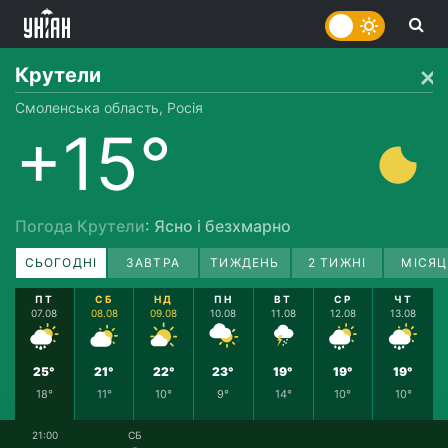
Крутели
Смоленська область, Росія
+15°
Погода Крутели
: Ясно і безхмарно
СЬОГОДНІ
ЗАВТРА
ТИЖДЕНЬ
2 ТИЖНІ
МІСЯЦ
ПТ
СБ
НД
ПН
ВТ
СР
ЧТ
07.08
08.08
09.08
10.08
11.08
12.08
13.08
25°
21°
22°
23°
19°
19°
19°
18°
11°
10°
9°
14°
10°
10°
21:00
СБ