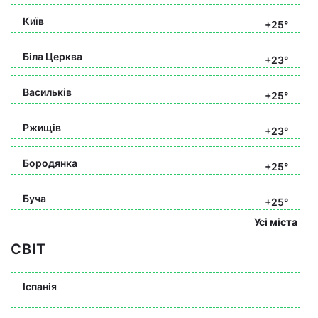
Київ
+25°
Біла Церква
+23°
Васильків
+25°
Ржищів
+23°
Бородянка
+25°
Буча
+25°
Усі міста
СВІТ
Іспанія