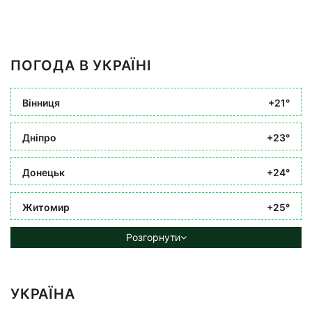
ПОГОДА В УКРАЇНІ
Вінниця
+21°
Дніпро
+23°
Донецьк
+24°
Житомир
+25°
Розгорнути
УКРАЇНА