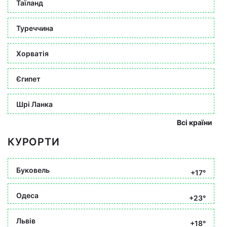
Таїланд
Туреччина
Хорватія
Єгипет
Шрі Ланка
Всі країни
КУРОРТИ
Буковель
+17°
Одеса
+23°
Львів
+18°