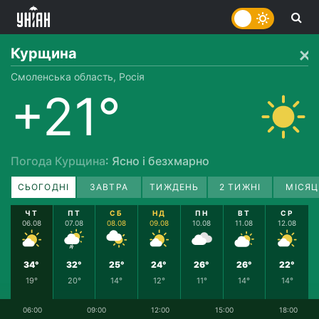
Курщина
Смоленська область, Росія
+21°
Погода Курщина
: Ясно і безхмарно
СЬОГОДНІ
ЗАВТРА
ТИЖДЕНЬ
2 ТИЖНІ
МІСЯЦ
ЧТ
ПТ
СБ
НД
ПН
ВТ
СР
06.08
07.08
08.08
09.08
10.08
11.08
12.08
34°
32°
25°
24°
26°
26°
22°
19°
20°
14°
12°
11°
14°
14°
06:00
09:00
12:00
15:00
18:00