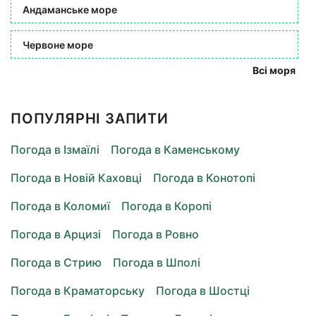
Андаманське море
Червоне море
Всі моря
ПОПУЛЯРНІ ЗАПИТИ
Погода в Ізмаїлі
Погода в Каменському
Погода в Новій Каховці
Погода в Конотопі
Погода в Коломиї
Погода в Коропі
Погода в Арцизі
Погода в Ровно
Погода в Стрию
Погода в Шполі
Погода в Краматорську
Погода в Шостці