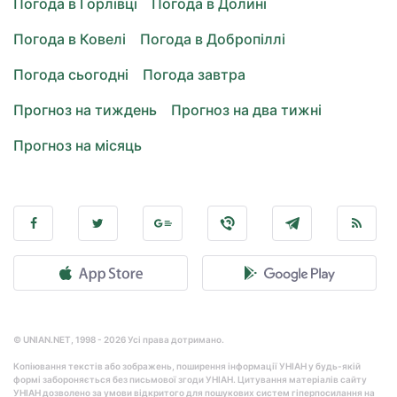
Погода в Горлівці
Погода в Долині
Погода в Ковелі
Погода в Добропіллі
Погода сьогодні
Погода завтра
Прогноз на тиждень
Прогноз на два тижні
Прогноз на місяць
© UNIAN.NET, 1998 - 2026 Усі права дотримано.
Копіювання текстів або зображень, поширення інформації УНІАН у будь-якій
формі забороняється без письмової згоди УНІАН. Цитування матеріалів сайту
УНІАН дозволено за умови відкритого для пошукових систем гіперпосилання на