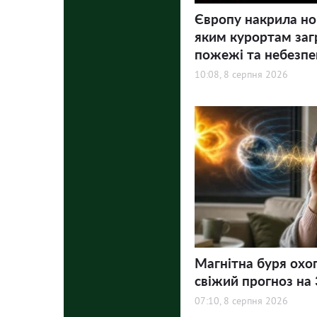
Європу накрила но
яким курортам заг
пожежі та небезпе
10:08, 8 серпня 2026
Магнітна буря охо
свіжий прогноз на 3
07:10, 8 серпня 2026