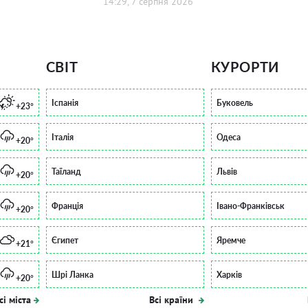
14:29, 7 серпня 2026
СВІТ
КУРОРТИ
Іспанія
Буковель
+23°
Італія
Одеса
+20°
Таїланд
Львів
+20°
Франція
Івано-Франківськ
+20°
Єгипет
Яремче
+21°
Шрі Ланка
Харків
+20°
сі міста
Всі країни