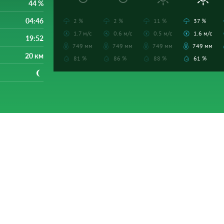
44 %
04:46
2 %
2 %
11 %
37 %
1.7 м/с
0.6 м/с
0.5 м/с
1.6 м/с
19:52
749 мм
749 мм
749 мм
749 мм
20 км
81 %
86 %
88 %
61 %