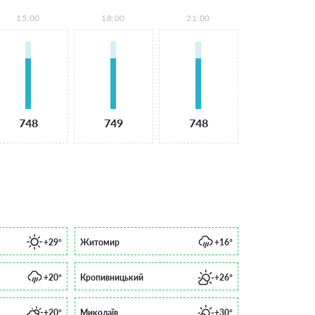
15:00
18:00
21:00
748
749
748
+29°
Житомир
+16°
+20°
Кропивницький
+26°
+20°
Миколаїв
+30°