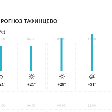
РОГНОЗ ТАФИНЦЕВО
°С)
3:00
06:00
09:00
12:00
21°
+21°
+28°
+31°
3:00
06:00
09:00
12:00