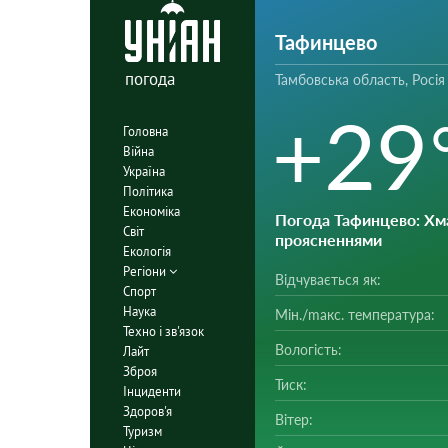
Тафинцево
погода
Тамбовська область, Росія
+29
Головна
Війна
Україна
Політика
Економіка
Погода Тафинцево
: Хм
Світ
проясненнями
Екологія
Регіони
Відчувається як:
Спорт
Наука
Мін./mакс. температура:
Техно і зв'язок
Вологість:
Лайт
Зброя
Тиск:
Інциденти
Здоров'я
Вітер:
Туризм