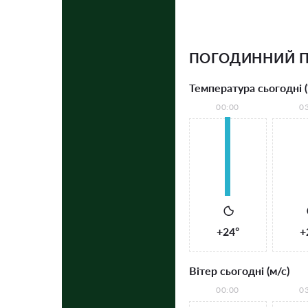
ПОГОДИННИЙ П
Температура сьогодні (
00:00
0
+24°
+
Вітер сьогодні (м/с)
00:00
0