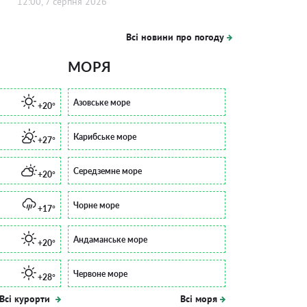
12:00, 7 серпня 2026
Всі новини про погоду
МОРЯ
Азовське море
+20°
Карибське море
+27°
Середземне море
+20°
Чорне море
+17°
Андаманське море
+20°
Червоне море
+28°
Всі курорти
Всі моря