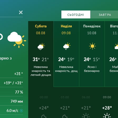
СЬОГОДНІ
ЗАВТРА
Субота
Неділя
Понеділок
Вівт
°
08.08
09.08
10.08
11
арно з
31°
21°
24°
19°
24°
15°
26°
Невелика
Невелика
Ясно і
Ма
хмарність та
хмарність, дощ
безхмарно
безх
+31 °
легкий дощик
+19° / +31°
77 %
00:00
03:00
06:00
09:00
749 мм
+24°
+21°
+21°
+28°
6.0 м/с