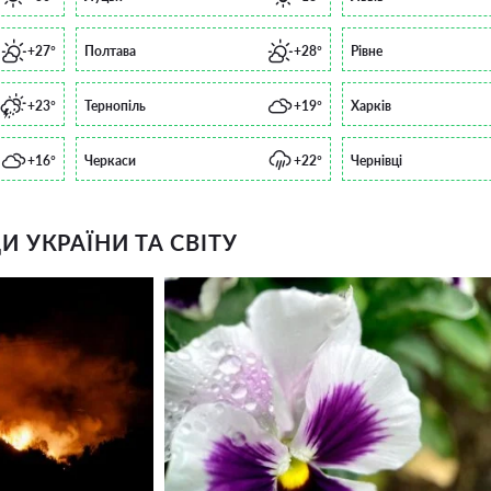
+27°
Полтава
+28°
Рівне
+23°
Тернопіль
+19°
Харків
+16°
Черкаси
+22°
Чернівці
 УКРАЇНИ ТА СВІТУ