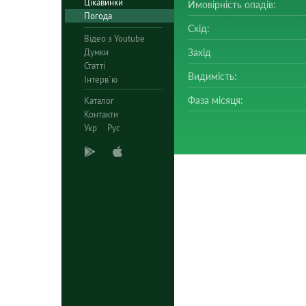
Цікавинки
Ймовірність опадів:
Погода
Схід:
Відео з Youtube
Думки
Захід
Статті
Видимість:
Інтерв`ю
Фаза місяця:
Каталог
Контакти
Укр
Рус