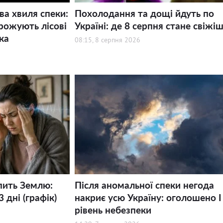
ва хвиля спеки:
Похолодання та дощі йдуть по
рожують лісові
Україні: де 8 серпня стане свіжі
ка
08:15, 8 серпня 2026
пить Землю:
Після аномальної спеки негода
 дні (графік)
накриє усю Україну: оголошено І
рівень небезпеки