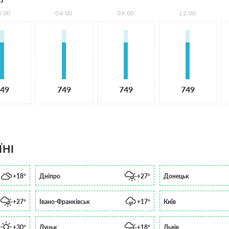
3:00
06:00
09:00
12:00
49
749
749
749
ЇНІ
+18°
Дніпро
+27°
Донецьк
+27°
Івано-Франківськ
+17°
Київ
+30°
Луцьк
+18°
Львів