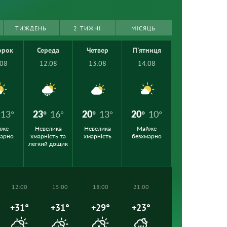
ТИЖДЕНЬ
2 ТИЖНІ
МІСЯЦЬ
орок
Середа
Четвер
П'ятниця
.08
12.08
13.08
14.08
13°
23°
16°
20°
13°
20°
10°
йже
Невелика
Невелика
Майже
марно
хмарність та
хмарність
безхмарно
легкий дощик
12:00
15:00
18:00
21:00
+31°
+31°
+29°
+23°