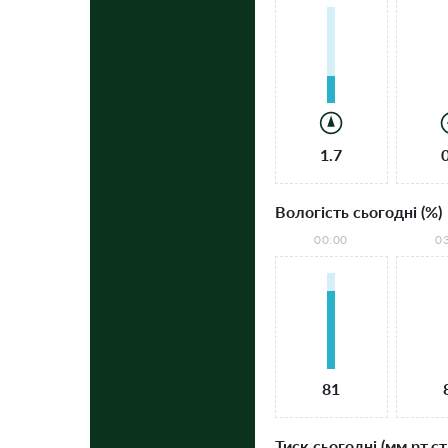
1.7
Вологість сьогодні (%)
00:00
0
81
Тиск сьогодні (мм рт.ст.