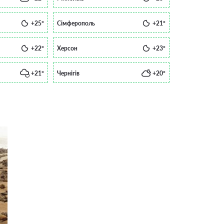
+25°
Сімферополь
+21°
+22°
Херсон
+23°
+21°
Чернігів
+20°