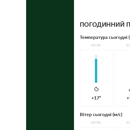
ПОГОДИННИЙ П
Температура сьогодні (
00:00
0
+17°
+
Вітер сьогодні (м/с)
00:00
0