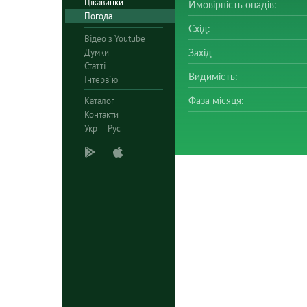
Цікавинки
Ймовірність опадів:
Погода
Схід:
Відео з Youtube
Думки
Захід
Статті
Видимість:
Інтерв`ю
Фаза місяця:
Каталог
Контакти
Укр
Рус