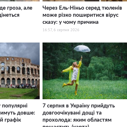
де гроза, але
Через Ель-Ніньо серед тюленів
дінеться
може різко поширитися вірус
сказу: у чому причина
16:57, 6 серпня 2026
у популярні
7 серпня в Україну прийдуть
тимуть довше:
довгоочікувані дощі та
й графік
прохолода: яким областям
пощастить (карта)