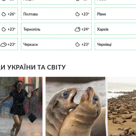
+26°
Полтава
+23°
Рівне
+23°
Тернопіль
+24°
Харків
+23°
Черкаси
+23°
Чернівці
 УКРАЇНИ ТА СВІТУ