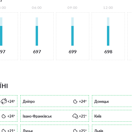
3:00
06:00
09:00
12:00
97
697
699
698
ЇНІ
+24°
Дніпро
+24°
Донецьк
+24°
Івано-Франківськ
+21°
Київ
+21°
Луцьк
+25°
Львів