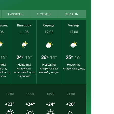
ТИЖДЕНЬ
2 ТИЖНІ
МІСЯЦЬ
ділок
Вівторок
Середа
Четвер
.08
11.08
12.08
13.08
15°
24°
15°
26°
14°
25°
16°
лика
Невелика
Невелика
Невелика
ість,
хмарність,
хмарність та
хмарність, дощ
ий дощ
можливий дощ
легкий дощик
озою
з грозою
12:00
15:00
18:00
21:00
+23°
+24°
+24°
+20°