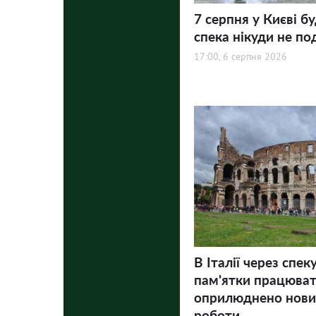
7 серпня у Києві бу
спека нікуди не по
17:00, 6 серпня 2026
В Італії через спек
пам'ятки працюва
оприлюднено нови
роботи