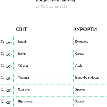
16:30, 6 серпня 2026
СВІТ
КУРОРТИ
Іспанія
Буковель
+26°
Італія
Одеса
+22°
Таїланд
Львів
+27°
Франція
Івано-Франківськ
+23°
Хорватія
Яремче
+27°
Шрі Ланка
Харків
+27°