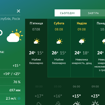
СЬОГОДНІ
ЗАВТРА
публік, Росія
П'ятниця
Субота
Неділя
Поне
°
07.08
08.08
09.08
10
ла
:
24°
15°
26°
15°
24°
18°
24°
Майже
Майже
Невелика
Неве
безхмарно
безхмарно
хмарність, дощ
хмарн
+15 °
можлив
з гр
+14° / +25°
76 %
00:00
03:00
06:00
09:00
697 мм
+17°
+16°
+15°
+23°
2.5 м/с