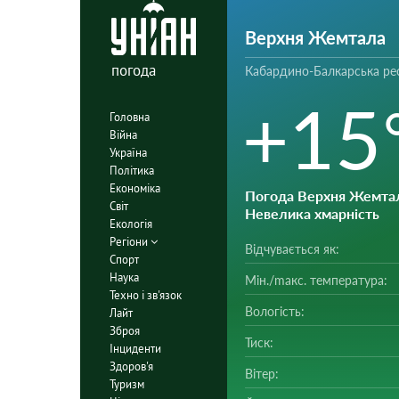
Верхня Жемтала
погода
Кабардино-Балкарська рес
+15
Головна
Війна
Україна
Політика
Економіка
Погода Верхня Жемта
Світ
Невелика хмарність
Екологія
Регіони
Відчувається як:
Спорт
Наука
Мін./mакс. температура:
Техно і зв'язок
Вологість:
Лайт
Зброя
Тиск:
Інциденти
Здоров'я
Вітер:
Туризм