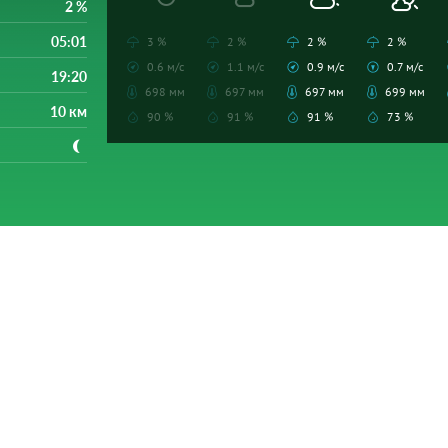
2 %
05:01
3 %
2 %
2 %
2 %
0.6 м/с
1.1 м/с
0.9 м/с
0.7 м/с
19:20
698 мм
697 мм
697 мм
699 мм
10 км
90 %
91 %
91 %
73 %