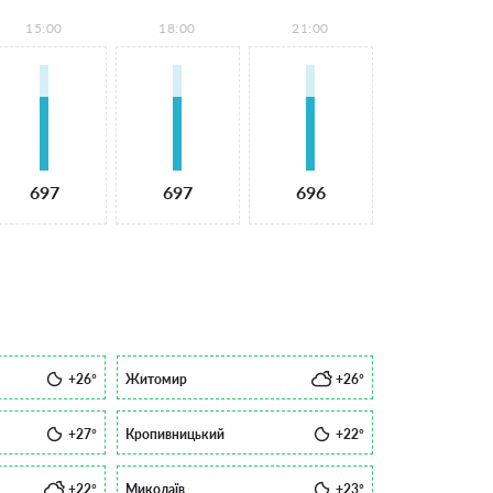
15:00
18:00
21:00
697
697
696
+26°
Житомир
+26°
+27°
Кропивницький
+22°
+22°
Миколаїв
+23°