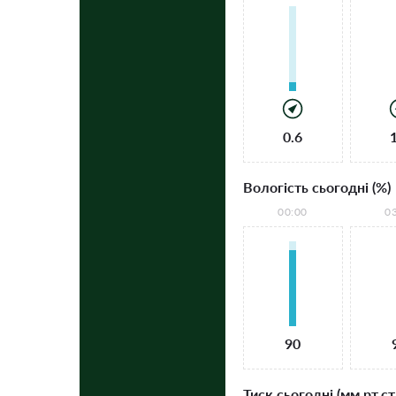
0.6
Вологість сьогодні (%)
00:00
0
90
Тиск сьогодні (мм рт.ст.