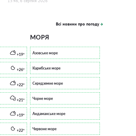
13:46, 6 серпня 2026
Всі новини про погоду
МОРЯ
Азовське море
+19°
Карибське море
+26°
Середземне море
+22°
Чорне море
+21°
Андаманське море
+19°
Червоне море
+22°