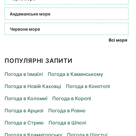
Андаманське море
Червоне море
Всі моря
ПОПУЛЯРНІ ЗАПИТИ
Погода в Ізмаїлі
Погода в Каменському
Погода в Новій Каховці
Погода в Конотопі
Погода в Коломиї
Погода в Коропі
Погода в Арцизі
Погода в Ровно
Погода в Стрию
Погода в Шполі
Погода в Краматорську
Погода в Шостці