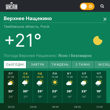
Верхнее Нащекино
Тамбовська область, Росія
+21°
Погода Верхнее Нащекино
: Ясно і безхмарно
СЬОГОДНІ
ЗАВТРА
ТИЖДЕНЬ
2 ТИЖНІ
МІСЯЦ
ПТ
СБ
НД
ПН
ВТ
СР
ЧТ
07.08
08.08
09.08
10.08
11.08
12.08
13.08
32°
30°
25°
23°
26°
23°
19°
20°
21°
19°
14°
14°
14°
12°
00:00
03:00
06:00
09:00
12:00