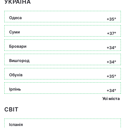
УКРАЇНА
Одеса
+35°
Суми
+37°
Бровари
+34°
Вишгород
+34°
Обухів
+35°
Ірпінь
+34°
Усі міста
СВІТ
Іспанія