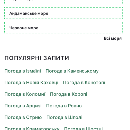
Андаманське море
Червоне море
Всі моря
ПОПУЛЯРНІ ЗАПИТИ
Погода в Ізмаїлі
Погода в Каменському
Погода в Новій Каховці
Погода в Конотопі
Погода в Коломиї
Погода в Коропі
Погода в Арцизі
Погода в Ровно
Погода в Стрию
Погода в Шполі
Погода в Краматорську
Погода в Шостці