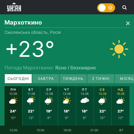
Мархоткино
Смоленська область, Росія
+23°
Погода Мархоткино
: Ясно і безхмарно
СЬОГОДНІ
ЗАВТРА
ТИЖДЕНЬ
2 ТИЖНІ
МІСЯЦ
ПН
ВТ
СР
ЧТ
ПТ
СБ
НД
10.08
11.08
12.08
13.08
14.08
15.08
16.08
24°
22°
19°
18°
18°
22°
27°
10°
13°
9°
9°
8°
10°
13°
12:00
15:00
18:00
21:00
ВТ