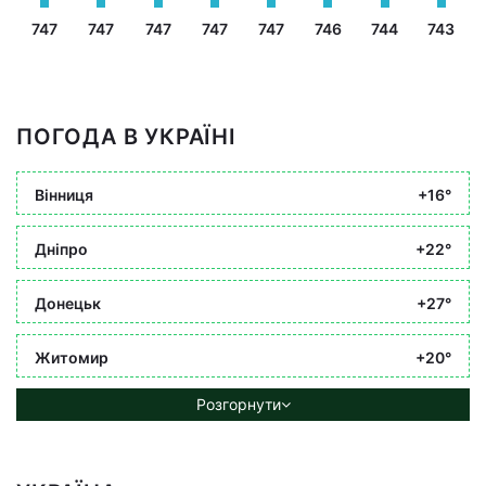
747
747
747
747
747
746
744
743
ПОГОДА В УКРАЇНІ
Вінниця
+16°
Дніпро
+22°
Донецьк
+27°
Житомир
+20°
Розгорнути