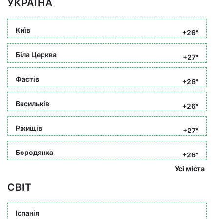
УКРАЇНА
Київ
+26°
Біла Церква
+27°
Фастів
+26°
Васильків
+26°
Ржищів
+27°
Бородянка
+26°
Усі міста
СВІТ
Іспанія