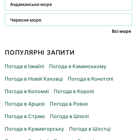
Андаманське море
Червоне море
Всі моря
ПОПУЛЯРНІ ЗАПИТИ
Погода в Ізмаїлі
Погода в Каменському
Погода в Новій Каховці
Погода в Конотопі
Погода в Коломиї
Погода в Коропі
Погода в Арцизі
Погода в Ровно
Погода в Стрию
Погода в Шполі
Погода в Краматорську
Погода в Шостці