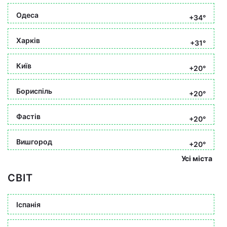
Одеса
+34°
Харків
+31°
Київ
+20°
Бориспіль
+20°
Фастів
+20°
Вишгород
+20°
Усі міста
СВІТ
Іспанія