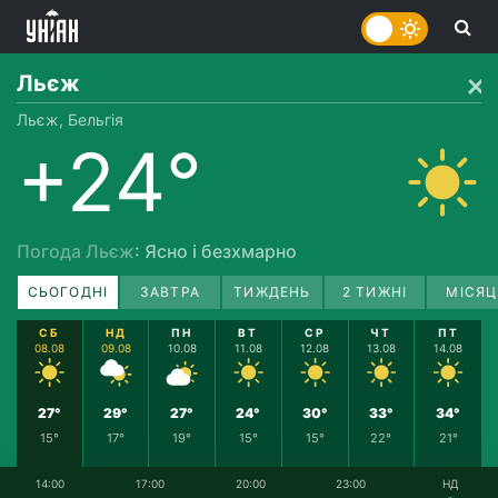
Льєж
Льєж, Бельгія
+24°
Погода Льєж
: Ясно і безхмарно
СЬОГОДНІ
ЗАВТРА
ТИЖДЕНЬ
2 ТИЖНІ
МІСЯЦ
СБ
НД
ПН
ВТ
СР
ЧТ
ПТ
08.08
09.08
10.08
11.08
12.08
13.08
14.08
27°
29°
27°
24°
30°
33°
34°
15°
17°
19°
15°
15°
22°
21°
14:00
17:00
20:00
23:00
НД