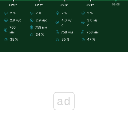
09.08
+25°
+27°
+26°
+21°
2 %
2 %
2 %
2 %
2.9 м/с
2.9 м/с
4.0 м/
3.0 м/
с
с
760
759 мм
мм
758 мм
758 мм
34 %
38 %
35 %
47 %
ad