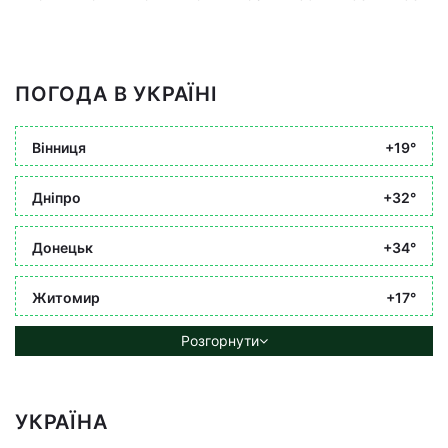
ПОГОДА В УКРАЇНІ
Вінниця
+19°
Дніпро
+32°
Донецьк
+34°
Житомир
+17°
Розгорнути
УКРАЇНА