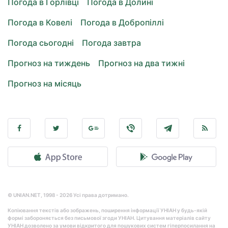
Погода в Горлівці
Погода в Долині
Погода в Ковелі
Погода в Добропіллі
Погода сьогодні
Погода завтра
Прогноз на тиждень
Прогноз на два тижні
Прогноз на місяць
© UNIAN.NET, 1998 - 2026 Усі права дотримано.
Копіювання текстів або зображень, поширення інформації УНІАН у будь-якій
формі забороняється без письмової згоди УНІАН. Цитування матеріалів сайту
УНІАН дозволено за умови відкритого для пошукових систем гіперпосилання на