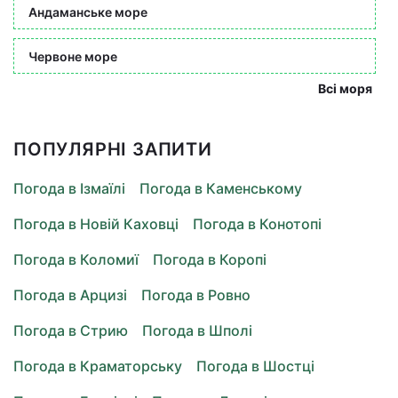
Андаманське море
Червоне море
Всі моря
ПОПУЛЯРНІ ЗАПИТИ
Погода в Ізмаїлі
Погода в Каменському
Погода в Новій Каховці
Погода в Конотопі
Погода в Коломиї
Погода в Коропі
Погода в Арцизі
Погода в Ровно
Погода в Стрию
Погода в Шполі
Погода в Краматорську
Погода в Шостці