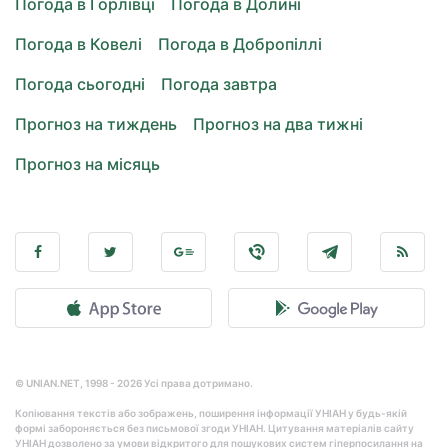
Погода в Горлівці
Погода в Долині
Погода в Ковелі
Погода в Добропіллі
Погода сьогодні
Погода завтра
Прогноз на тиждень
Прогноз на два тижні
Прогноз на місяць
© UNIAN.NET, 1998 - 2026 Усі права дотримано.
Копіювання текстів або зображень, поширення інформації УНІАН у будь-якій
формі забороняється без письмової згоди УНІАН. Цитування матеріалів сайту
УНІАН дозволено за умови відкритого для пошукових систем гіперпосилання на