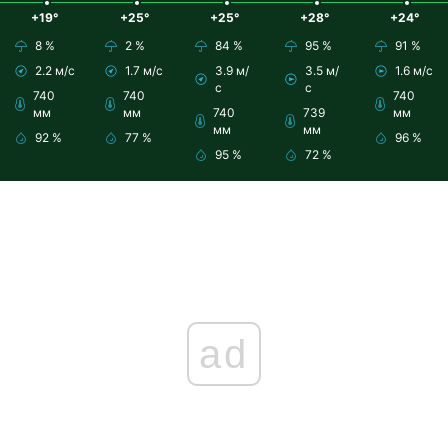
+19°
+25°
+25°
+28°
+24°
8 %
2 %
84 %
95 %
91 %
2.2 м/с
1.7 м/с
3.9 м/
3.5 м/
1.6 м/с
с
с
740
740
740
мм
мм
740
739
мм
мм
мм
92 %
77 %
96 %
95 %
72 %
ad