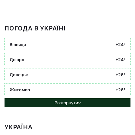
ПОГОДА В УКРАЇНІ
Вінниця
+24°
Дніпро
+24°
Донецьк
+26°
Житомир
+26°
Розгорнути
УКРАЇНА