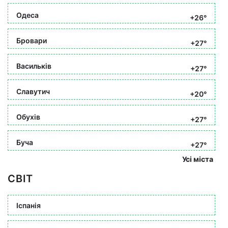
Одеса
+26°
Бровари
+27°
Васильків
+27°
Славутич
+20°
Обухів
+27°
Буча
+27°
Усі міста
СВІТ
Іспанія