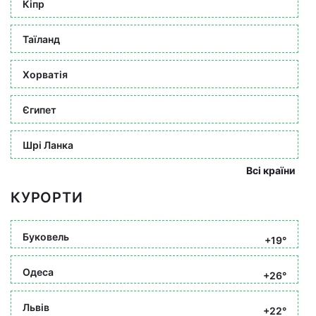
Кіпр
Таїланд
Хорватія
Єгипет
Шрі Ланка
Всі країни
КУРОРТИ
Буковель
+19°
Одеса
+26°
Львів
+22°