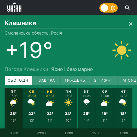
Клешники
Смоленська область, Росія
+19°
Погода Клешники
: Ясно і безхмарно
СЬОГОДНІ
ЗАВТРА
ТИЖДЕНЬ
2 ТИЖНІ
МІСЯЦ
ПТ
СБ
НД
ПН
ВТ
СР
ЧТ
07.08
08.08
09.08
10.08
11.08
12.08
13.08
28°
23°
22°
24°
25°
19°
18°
19°
13°
11°
10°
14°
11°
9°
06:00
09:00
12:00
15:00
18:00