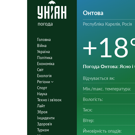
Онтова
погода
Республіка Карелія, Росія
+18
Головна
Війна
Україна
Політика
Економіка
Погода Онтова
: Ясно 
Світ
Екологія
Відчувається як:
Регіони
Спорт
Мін./mакс. температура:
Наука
Вологість:
Техно і зв'язок
Лайт
Тиск:
Зброя
Інциденти
Вітер:
Здоров'я
Туризм
Ймовірність опадів: