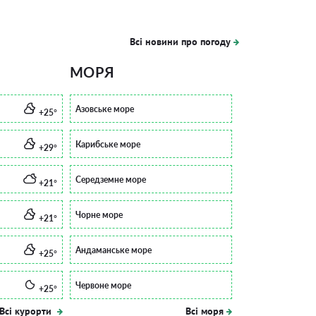
Всі новини про погоду
МОРЯ
Азовське море
+25°
Карибське море
+29°
Середземне море
+21°
Чорне море
+21°
Андаманське море
+25°
Червоне море
+25°
Всі курорти
Всі моря