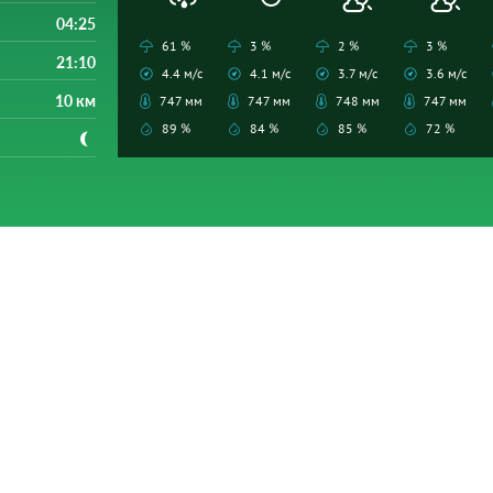
04:25
61 %
3 %
2 %
3 %
21:10
4.4 м/с
4.1 м/с
3.7 м/с
3.6 м/с
10 км
747 мм
747 мм
748 мм
747 мм
89 %
84 %
85 %
72 %