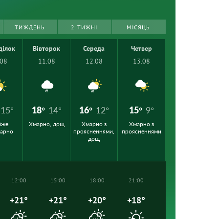
ТИЖДЕНЬ
2 ТИЖНІ
МІСЯЦЬ
ділок
Вівторок
Середа
Четвер
.08
11.08
12.08
13.08
15°
18°
14°
16°
12°
15°
9°
йже
Хмарно, дощ
Хмарно з
Хмарно з
марно
проясненнями,
проясненнями
дощ
12:00
15:00
18:00
21:00
+21°
+21°
+20°
+18°