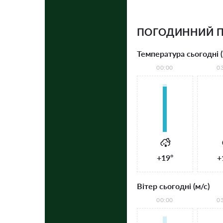
ПОГОДИННИЙ П
Температура сьогодні (
00:00
0
+19°
+
Вітер сьогодні (м/с)
00:00
0