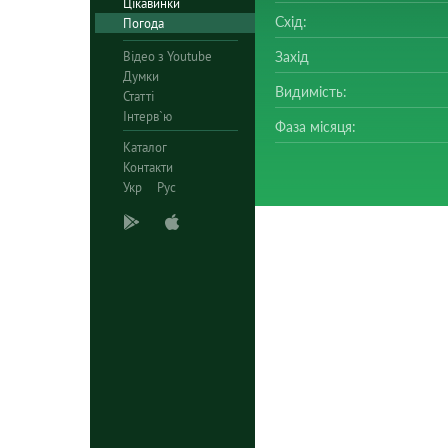
Цікавинки
Схід:
Погода
Відео з Youtube
Захід
Думки
Видимість:
Статті
Інтерв`ю
Фаза місяця:
Каталог
Контакти
Укр
Рус