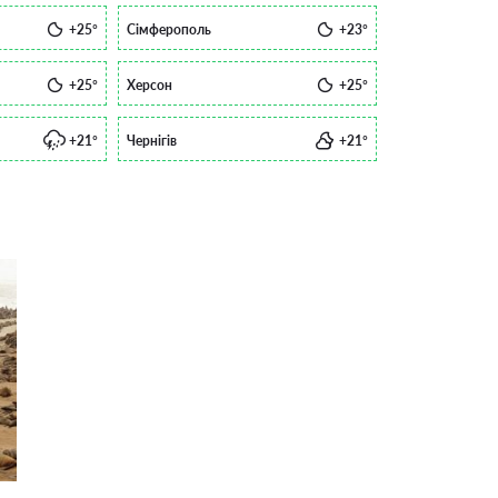
+25°
Сімферополь
+23°
+25°
Херсон
+25°
+21°
Чернігів
+21°