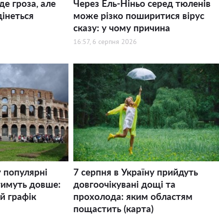
де гроза, але
Через Ель-Ніньо серед тюленів
дінеться
може різко поширитися вірус
сказу: у чому причина
16:57, 6 серпня 2026
у популярні
7 серпня в Україну прийдуть
тимуть довше:
довгоочікувані дощі та
й графік
прохолода: яким областям
пощастить (карта)