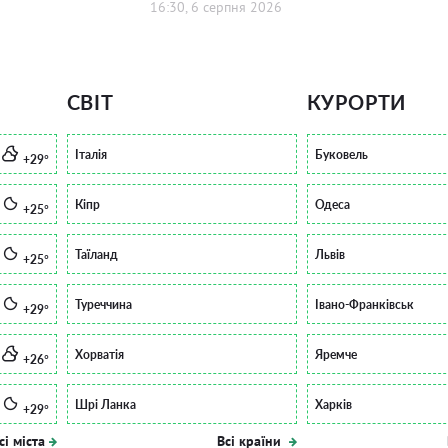
16:30, 6 серпня 2026
СВІТ
КУРОРТИ
Італія
Буковель
+29°
Кіпр
Одеса
+25°
Таїланд
Львів
+25°
Туреччина
Івано-Франківськ
+29°
Хорватія
Яремче
+26°
Шрі Ланка
Харків
+29°
сі міста
Всі країни