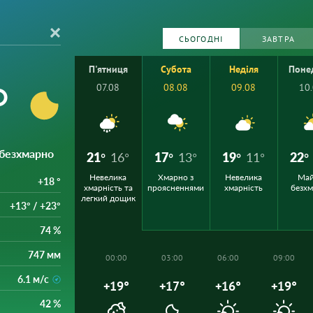
СЬОГОДНІ
ЗАВТРА
П'ятниця
Субота
Неділя
Поне
°
07.08
08.08
09.08
10
і безхмарно
21°
16°
17°
13°
19°
11°
22°
Невелика
Хмарно з
Невелика
Ма
+18 °
хмарність та
проясненнями
хмарність
безх
легкий дощик
+13° / +23°
74 %
747 мм
00:00
03:00
06:00
09:00
6.1 м/с
+19°
+17°
+16°
+19°
42 %