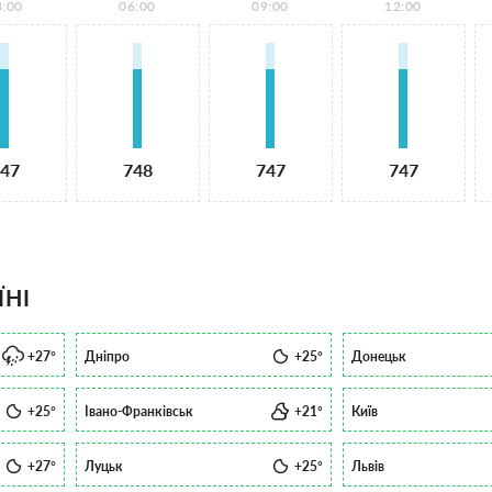
3:00
06:00
09:00
12:00
47
748
747
747
ЇНІ
+27°
Дніпро
+25°
Донецьк
+25°
Івано-Франківськ
+21°
Київ
+27°
Луцьк
+25°
Львів