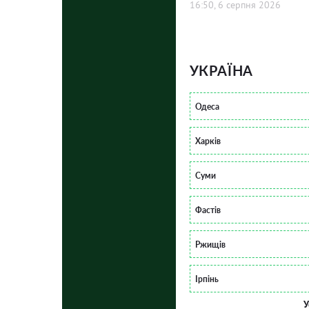
16:50, 6 серпня 2026
УКРАЇНА
Одеса
Харків
Суми
Фастів
Ржищів
Ірпінь
У