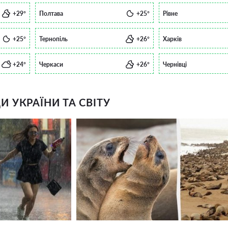
+29°
Полтава
+25°
Рівне
+25°
Тернопіль
+26°
Харків
+24°
Черкаси
+26°
Чернівці
 УКРАЇНИ ТА СВІТУ