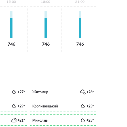
15:00
18:00
21:00
746
746
746
+27°
Житомир
+26°
+29°
Кропивницький
+25°
+21°
Миколаїв
+25°