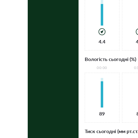
4.4
Вологість сьогодні (%)
00:00
0
89
Тиск сьогодні (мм рт.ст.