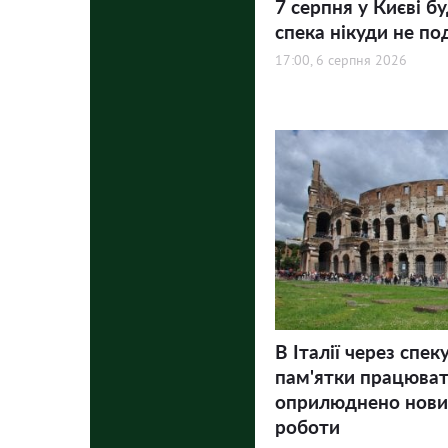
7 серпня у Києві бу
спека нікуди не по
17:00, 6 серпня 2026
В Італії через спек
пам'ятки працюва
оприлюднено нови
роботи