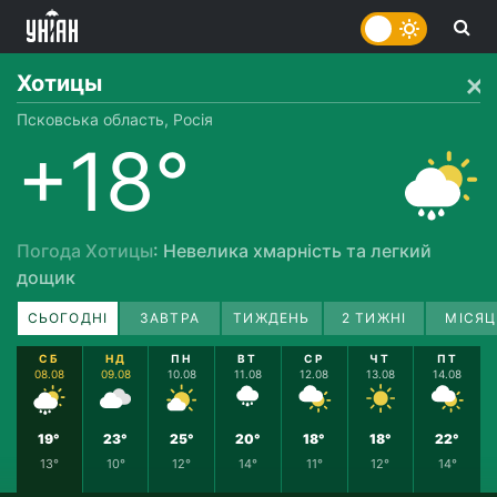
Хотицы
Псковська область, Росія
+18°
Погода Хотицы
: Невелика хмарність та легкий
дощик
СЬОГОДНІ
ЗАВТРА
ТИЖДЕНЬ
2 ТИЖНІ
МІСЯЦ
СБ
НД
ПН
ВТ
СР
ЧТ
ПТ
08.08
09.08
10.08
11.08
12.08
13.08
14.08
19°
23°
25°
20°
18°
18°
22°
13°
10°
12°
14°
11°
12°
14°