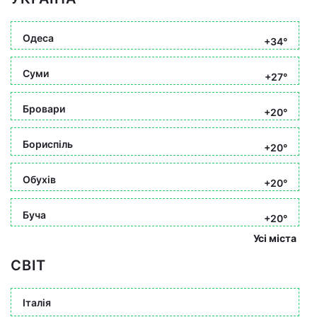
Одеса
+34°
Суми
+27°
Бровари
+20°
Бориспіль
+20°
Обухів
+20°
Буча
+20°
Усі міста
СВІТ
Італія