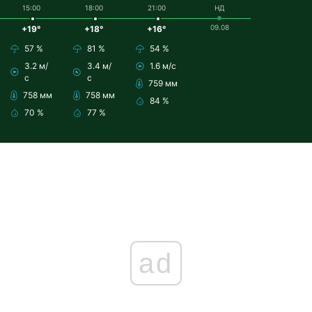
15:00
18:00
21:00
НД
09.08
+19°
+18°
+16°
57 %
81 %
54 %
3.2 м/
3.4 м/
1.6 м/с
с
с
759 мм
758 мм
758 мм
84 %
70 %
77 %
ad