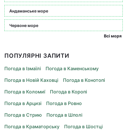
Андаманське море
Червоне море
Всі моря
ПОПУЛЯРНІ ЗАПИТИ
Погода в Ізмаїлі
Погода в Каменському
Погода в Новій Каховці
Погода в Конотопі
Погода в Коломиї
Погода в Коропі
Погода в Арцизі
Погода в Ровно
Погода в Стрию
Погода в Шполі
Погода в Краматорську
Погода в Шостці