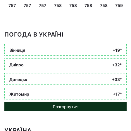
757
757
757
758
758
758
758
759
ПОГОДА В УКРАЇНІ
Вінниця
+19°
Дніпро
+32°
Донецьк
+33°
Житомир
+17°
Розгорнути
УКРАЇНА