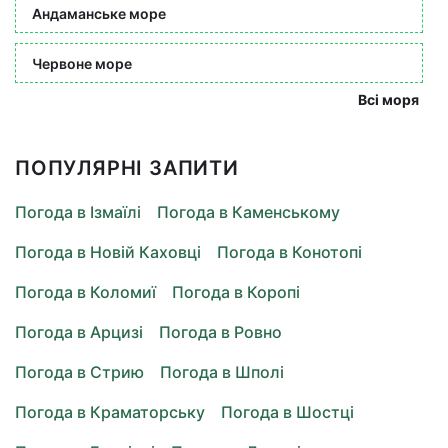
Андаманське море
Червоне море
Всі моря
ПОПУЛЯРНІ ЗАПИТИ
Погода в Ізмаїлі
Погода в Каменському
Погода в Новій Каховці
Погода в Конотопі
Погода в Коломиї
Погода в Коропі
Погода в Арцизі
Погода в Ровно
Погода в Стрию
Погода в Шполі
Погода в Краматорську
Погода в Шостці