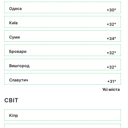
Одеса
+30°
Київ
+32°
Суми
+34°
Бровари
+32°
Вишгород
+32°
Славутич
+31°
Усі міста
СВІТ
Кіпр