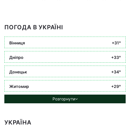
ПОГОДА В УКРАЇНІ
Вінниця
+31°
Дніпро
+33°
Донецьк
+34°
Житомир
+29°
Розгорнути
УКРАЇНА