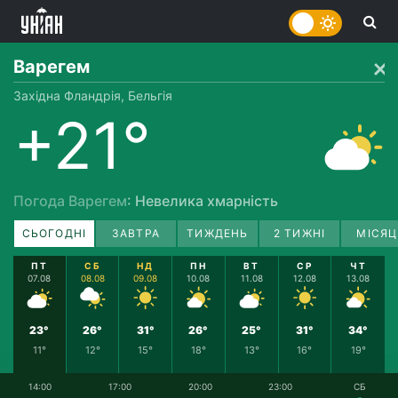
Варегем
Західна Фландрія, Бельгія
+21°
Погода Варегем
: Невелика хмарність
СЬОГОДНІ
ЗАВТРА
ТИЖДЕНЬ
2 ТИЖНІ
МІСЯЦ
ПТ
СБ
НД
ПН
ВТ
СР
ЧТ
07.08
08.08
09.08
10.08
11.08
12.08
13.08
23°
26°
31°
26°
25°
31°
34°
11°
12°
15°
18°
13°
16°
19°
14:00
17:00
20:00
23:00
СБ