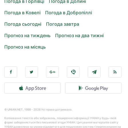
Погода в Горлівці
Погода в Долині
Погода в Ковелі
Погода в Добропіллі
Погода сьогодні
Погода завтра
Прогноз на тиждень
Прогноз на два тижні
Прогноз на місяць
© UNIAN.NET, 1998 - 2026 Усі права дотримано.
Копіювання текстів або зображень, поширення інформації УНІАН у будь-якій
формі забороняється без письмової згоди УНІАН. Цитування матеріалів сайту
УНІАН дозволено за умови відкритого для пошукових систем гіперпосилання на