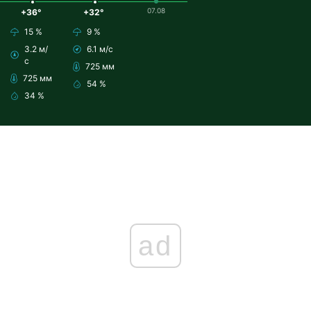
07.08
+36°
+32°
15 %
9 %
3.2 м/
6.1 м/с
с
725 мм
725 мм
54 %
34 %
ad