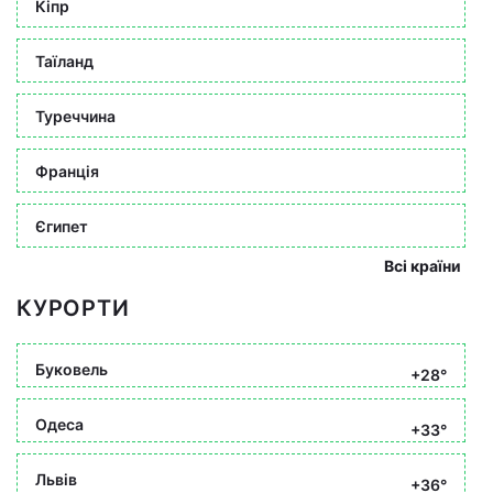
Кіпр
Таїланд
Туреччина
Франція
Єгипет
Всі країни
КУРОРТИ
Буковель
+28°
Одеса
+33°
Львів
+36°