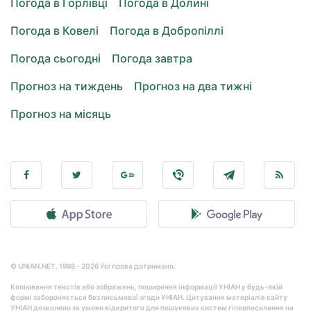
Погода в Горлівці
Погода в Долині
Погода в Ковелі
Погода в Добропіллі
Погода сьогодні
Погода завтра
Прогноз на тиждень
Прогноз на два тижні
Прогноз на місяць
© UNIAN.NET, 1998 - 2026 Усі права дотримано.
Копіювання текстів або зображень, поширення інформації УНІАН у будь-якій
формі забороняється без письмової згоди УНІАН. Цитування матеріалів сайту
УНІАН дозволено за умови відкритого для пошукових систем гіперпосилання на