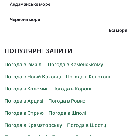
Андаманське море
Червоне море
Всі моря
ПОПУЛЯРНІ ЗАПИТИ
Погода в Ізмаїлі
Погода в Каменському
Погода в Новій Каховці
Погода в Конотопі
Погода в Коломиї
Погода в Коропі
Погода в Арцизі
Погода в Ровно
Погода в Стрию
Погода в Шполі
Погода в Краматорську
Погода в Шостці