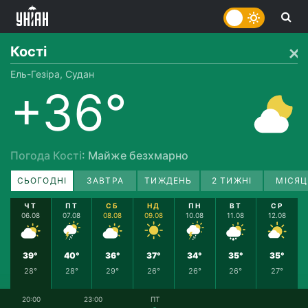
Кості
Ель-Гезіра, Судан
+36°
Погода Кості
: Майже безхмарно
СЬОГОДНІ
ЗАВТРА
ТИЖДЕНЬ
2 ТИЖНІ
МІСЯЦ
ЧТ
ПТ
СБ
НД
ПН
ВТ
СР
06.08
07.08
08.08
09.08
10.08
11.08
12.08
39°
40°
36°
37°
34°
35°
35°
28°
28°
29°
26°
26°
26°
27°
20:00
23:00
ПТ