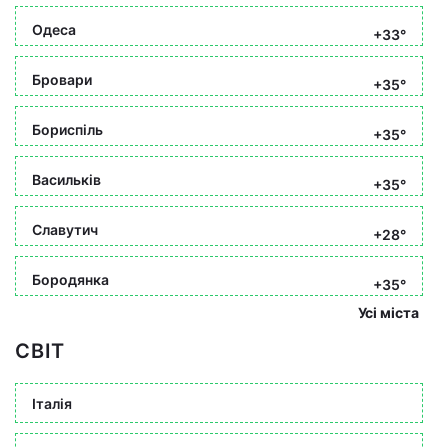
Одеса
+33°
Бровари
+35°
Бориспіль
+35°
Васильків
+35°
Славутич
+28°
Бородянка
+35°
Усі міста
СВІТ
Італія