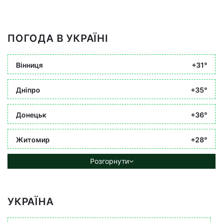
ПОГОДА В УКРАЇНІ
Вінниця
+31°
Дніпро
+35°
Донецьк
+36°
Житомир
+28°
Розгорнути
УКРАЇНА