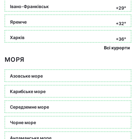
Івано-Франківськ
+29°
Яремче
+32°
Харків
+36°
Всі курорти
МОРЯ
Азовське море
Карибське море
Середземне море
Чорне море
Андаманське море