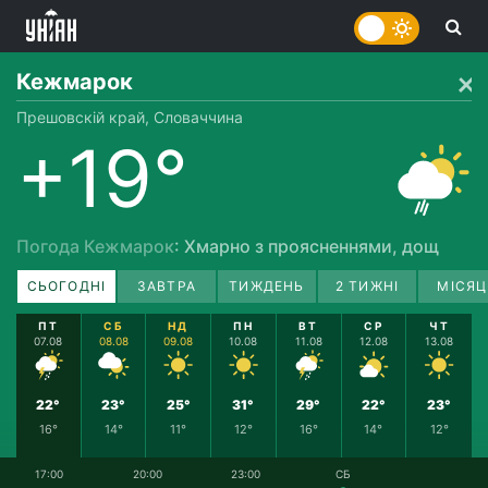
Кежмарок
Прешовскій край, Словаччина
+19°
Погода Кежмарок
: Хмарно з проясненнями, дощ
СЬОГОДНІ
ЗАВТРА
ТИЖДЕНЬ
2 ТИЖНІ
МІСЯЦ
ПТ
СБ
НД
ПН
ВТ
СР
ЧТ
07.08
08.08
09.08
10.08
11.08
12.08
13.08
22°
23°
25°
31°
29°
22°
23°
16°
14°
11°
12°
16°
14°
12°
17:00
20:00
23:00
СБ