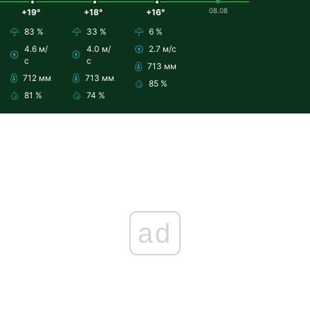
08.08
+19°
+18°
+16°
83 %
33 %
6 %
4.6 м/
4.0 м/
2.7 м/с
с
с
713 мм
712 мм
713 мм
85 %
81 %
74 %
ad