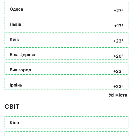
Одеса
+27°
Львів
+17°
Київ
+23°
Біла Церква
+20°
Вишгород
+23°
Ірпінь
+23°
Усі міста
СВІТ
Кіпр