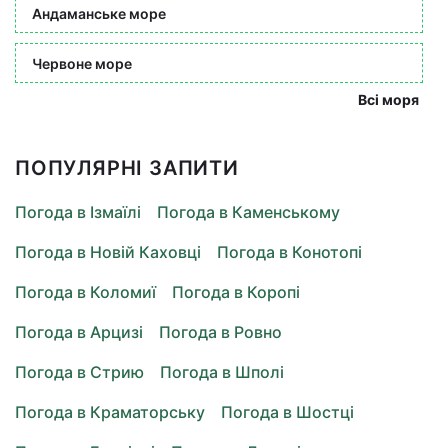
Андаманське море
Червоне море
Всі моря
ПОПУЛЯРНІ ЗАПИТИ
Погода в Ізмаїлі
Погода в Каменському
Погода в Новій Каховці
Погода в Конотопі
Погода в Коломиї
Погода в Коропі
Погода в Арцизі
Погода в Ровно
Погода в Стрию
Погода в Шполі
Погода в Краматорську
Погода в Шостці