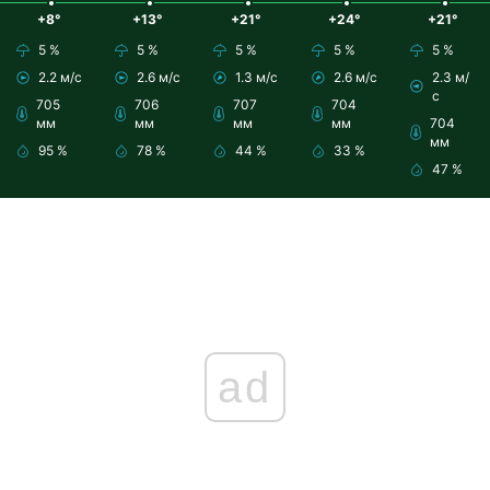
+8°
+13°
+21°
+24°
+21°
5 %
5 %
5 %
5 %
5 %
2.2 м/с
2.6 м/с
1.3 м/с
2.6 м/с
2.3 м/
с
705
706
707
704
мм
мм
мм
мм
704
мм
95 %
78 %
44 %
33 %
47 %
ad