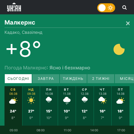
Малкернс
Кадако, Свазіленд
+8°
Погода Малкернс
: Ясно і безхмарно
СЬОГОДНІ
ЗАВТРА
ТИЖДЕНЬ
2 ТИЖНІ
МІСЯЦ
СБ
НД
ПН
ВТ
СР
ЧТ
ПТ
08.08
09.08
10.08
11.08
12.08
13.08
14.08
24°
27°
15°
10°
12°
16°
18°
8°
9°
10°
9°
8°
7°
9°
05:00
08:00
11:00
14:00
17:00