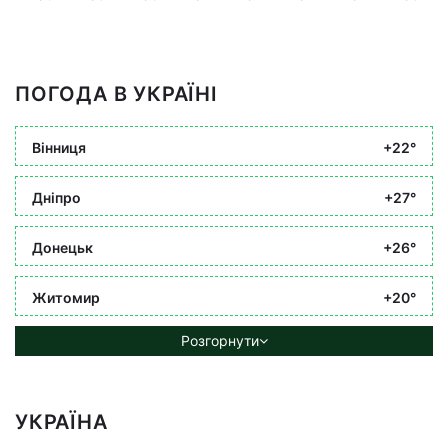
ПОГОДА В УКРАЇНІ
Вінниця
+22°
Дніпро
+27°
Донецьк
+26°
Житомир
+20°
Розгорнути
УКРАЇНА