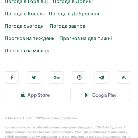
Погода в Горлівці
Погода в Долині
Погода в Ковелі
Погода в Добропіллі
Погода сьогодні
Погода завтра
Прогноз на тиждень
Прогноз на два тижні
Прогноз на місяць
© UNIAN.NET, 1998 - 2026 Усі права дотримано.
Копіювання текстів або зображень, поширення інформації УНІАН у будь-якій
формі забороняється без письмової згоди УНІАН. Цитування матеріалів сайту
УНІАН дозволено за умови відкритого для пошукових систем гіперпосилання на