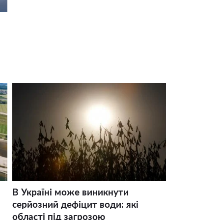
В Україні може виникнути
серйозний дефіцит води: які
області під загрозою