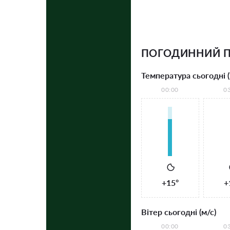
ПОГОДИННИЙ 
Температура сьогодні (
00:00
0
+15°
+
Вітер сьогодні (м/с)
00:00
0