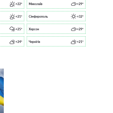
+22°
Миколаїв
+29°
+21°
Сімферополь
+32°
+25°
Херсон
+29°
+24°
Чернігів
+21°