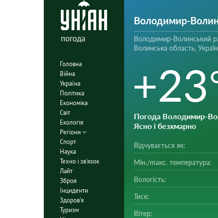
Володимир-Волин
погода
Володимир-Волинський р
Волинська область, Україн
+23
Головна
Війна
Україна
Політика
Економіка
Світ
Погода Володимир-Во
Екологія
Ясно і безхмарно
Регіони
Спорт
Відчувається як:
Наука
Техно і зв'язок
Мін./mакс. температура:
Лайт
Вологість:
Зброя
Інциденти
Тиск:
Здоров'я
Туризм
Вітер: