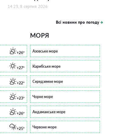
14:23, 8 серпня 2026
Всі новини про погоду
МОРЯ
Азовське море
+26°
Карибське море
+27°
Середземне море
+22°
Чорне море
+23°
Андаманське море
+26°
Червоне море
+25°