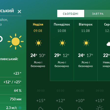
ський
СЬОГОДНІ
ЗАВТРА
айон,
а
Неділя
Понеділок
Вівторок
Сер
09.08
10.08
11.08
12
°
24°
10°
29°
12°
24°
17°
22°
линський
:
Ясно і
Ясно і
Ясно і
Неве
безхмарно
безхмарно
безхмарно
хмар
+23 °
+12° / +25°
64 %
00:00
03:00
06:00
09:00
750 мм
+15°
+12°
+10°
+15°
2.3 м/с