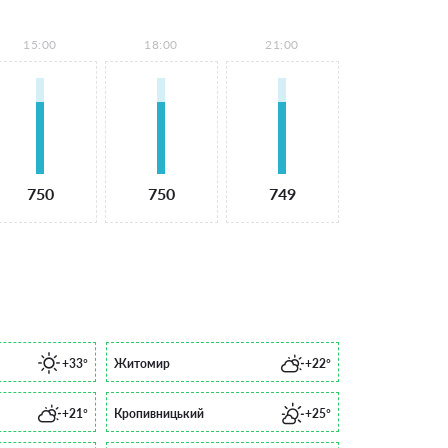
15:00
18:00
21:00
750
750
749
+33°
Житомир
+22°
+21°
Кропивницький
+25°