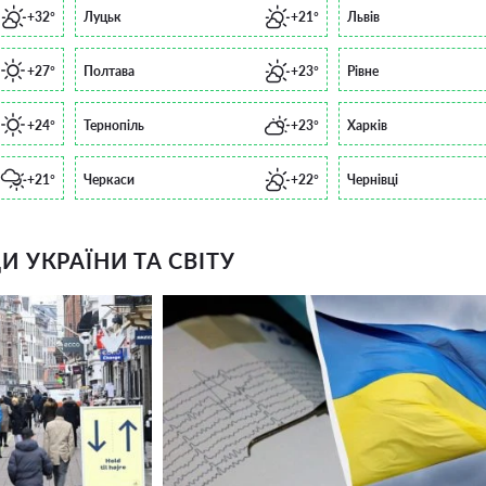
+32°
Луцьк
+21°
Львів
+27°
Полтава
+23°
Рівне
+24°
Тернопіль
+23°
Харків
+21°
Черкаси
+22°
Чернівці
 УКРАЇНИ ТА СВІТУ