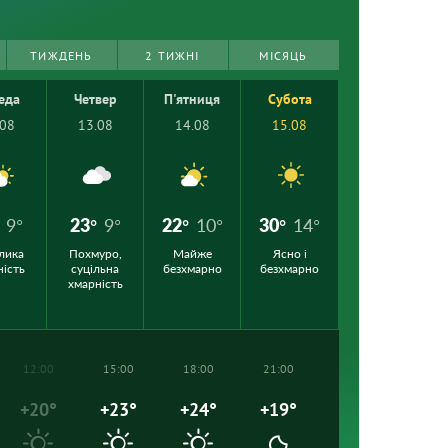
ТИЖДЕНЬ
2 ТИЖНІ
МІСЯЦЬ
еда
Четвер
П'ятниця
Субота
.08
13.08
14.08
15.08
9°
23°
9°
22°
10°
30°
14°
лика
Похмуро,
Майже
Ясно і
ність
суцільна
безхмарно
безхмарно
хмарність
12:00
15:00
18:00
21:00
+20°
+23°
+24°
+19°