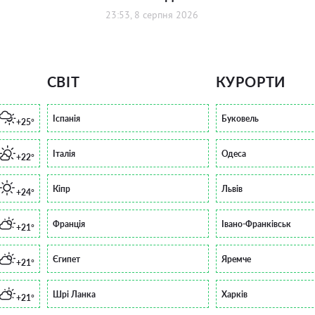
23:53, 8 серпня 2026
СВІТ
КУРОРТИ
Іспанія
Буковель
+25°
Італія
Одеса
+22°
Кіпр
Львів
+24°
Франція
Івано-Франківськ
+21°
Єгипет
Яремче
+21°
Шрі Ланка
Харків
+21°