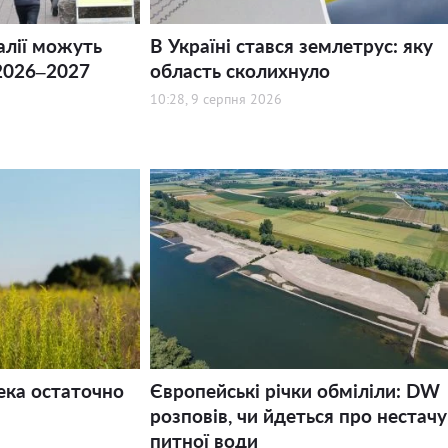
алії можуть
В Україні стався землетрус: яку
2026–2027
область сколихнуло
10:28, 9 серпня 2026
ека остаточно
Європейські річки обміліли: DW
розповів, чи йдеться про нестачу
питної води