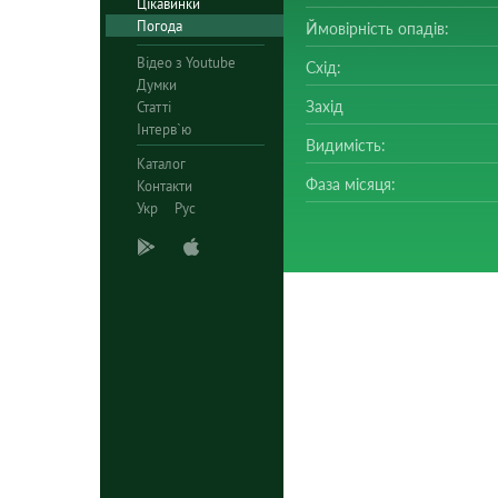
Цікавинки
Погода
Ймовірність опадів:
Відео з Youtube
Схід:
Думки
Захід
Статті
Інтерв`ю
Видимість:
Каталог
Фаза місяця:
Контакти
Укр
Рус