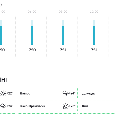
)
3:00
06:00
09:00
12:00
50
750
751
751
ЇНІ
+22°
Дніпро
+24°
Донецьк
+24°
Івано-Франківськ
+23°
Київ