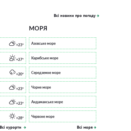
Всі новини про погоду
МОРЯ
Азовське море
+23°
Карибське море
+27°
Середземне море
+20°
Чорне море
+23°
Андаманське море
+23°
Червоне море
+28°
Всі курорти
Всі моря