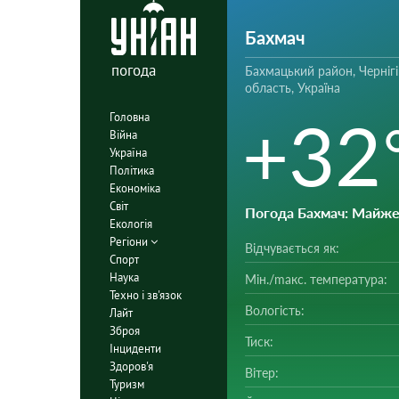
Бахмач
погода
Бахмацький район, Чернігі
область, Україна
+32
Головна
Війна
Україна
Політика
Економіка
Світ
Погода Бахмач
: Майже
Екологія
Регіони
Відчувається як:
Спорт
Наука
Мін./mакс. температура:
Техно і зв'язок
Вологість:
Лайт
Зброя
Тиск:
Інциденти
Здоров'я
Вітер:
Туризм