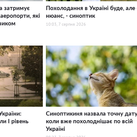
а затримує
Похолодання в Україні буде, але 
 аеропорти, які
нюанс, - синоптик
зиком
10:03, 7 серпня 2026
України:
Синоптикиня назвала точну дату
и І рівень
коли вже похолоднішає по всій
Україні