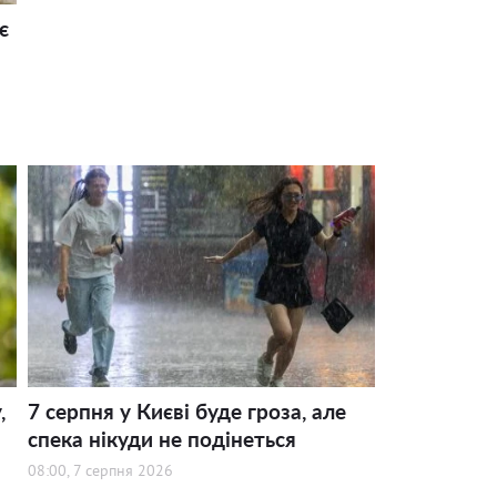
є
,
7 серпня у Києві буде гроза, але
спека нікуди не подінеться
08:00, 7 серпня 2026