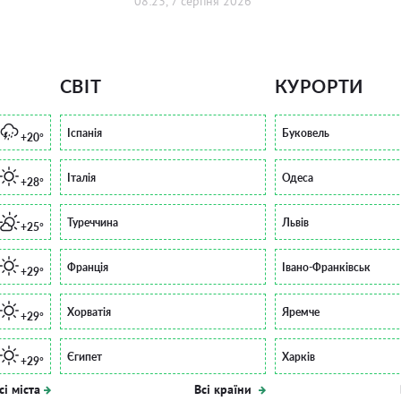
08:23, 7 серпня 2026
СВІТ
КУРОРТИ
Іспанія
Буковель
+20°
Італія
Одеса
+28°
Туреччина
Львів
+25°
Франція
Івано-Франківськ
+29°
Хорватія
Яремче
+29°
Єгипет
Харків
+29°
сі міста
Всі країни