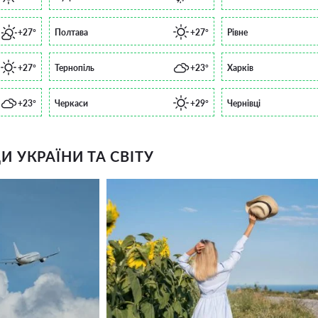
+27°
Полтава
+27°
Рівне
+27°
Тернопіль
+23°
Харків
+23°
Черкаси
+29°
Чернівці
 УКРАЇНИ ТА СВІТУ