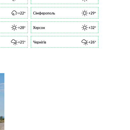
+22°
Сімферополь
+29°
+28°
Херсон
+32°
+21°
Чернігів
+26°