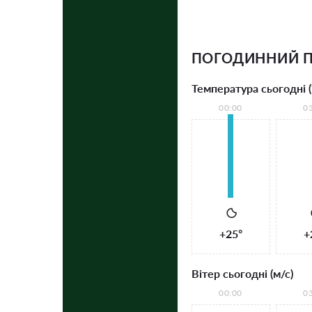
ПОГОДИННИЙ П
Температура сьогодні (
00:00
0
+25°
+
Вітер сьогодні (м/с)
00:00
0