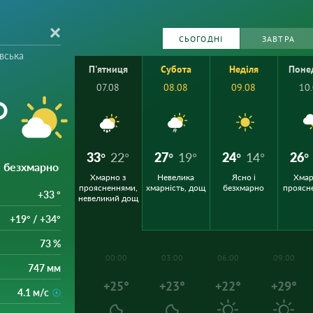
СЬОГОДНІ
ЗАВТРА
вська
П'ятниця
Субота
Неділя
Поне
07.08
08.08
09.08
10
°
33°
22°
27°
19°
24°
14°
26°
 безхмарно
Хмарно з
Невелика
Ясно і
Хмар
проясненнями,
хмарність, дощ
безхмарно
проясн
+33 °
невеликий дощ
+19° / +34°
73 %
00:00
03:00
06:00
09:00
747 мм
+25°
+23°
+22°
+29°
4.1 м/с