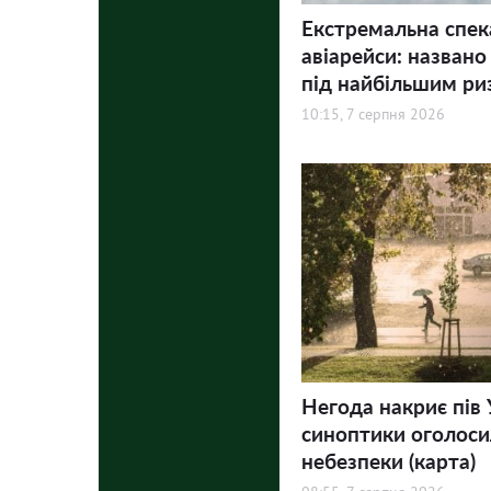
Екстремальна спек
авіарейси: названо
під найбільшим ри
10:15, 7 серпня 2026
Негода накриє пів 
синоптики оголосил
небезпеки (карта)