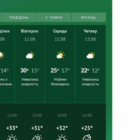
ТИЖДЕНЬ
2 ТИЖНІ
МІСЯЦЬ
ділок
Вівторок
Середа
Четвер
.08
11.08
12.08
13.08
14°
30°
15°
25°
17°
22°
12°
но з
Невелика
Майже
Невелика
еннями
хмарність
безхмарно
хмарність
12:00
15:00
18:00
21:00
+33°
+31°
+32°
+25°