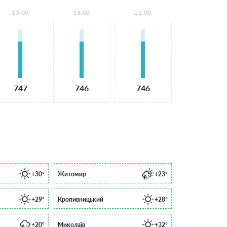
15:00
18:00
21:00
747
746
746
+30°
Житомир
+23°
+29°
Кропивницький
+28°
+20°
Миколаїв
+32°