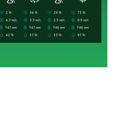
2 %
56 %
29 %
73 %
4.2 м/с
3.3 м/с
2.5 м/с
0.8 м/с
747 мм
747 мм
746 мм
746 мм
42 %
57 %
53 %
97 %