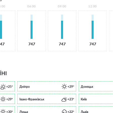
3:00
06:00
09:00
12:00
47
747
747
747
ЇНІ
+25°
Дніпро
+29°
Донецьк
+29°
Івано-Франківськ
+23°
Київ
+30°
Луцьк
+22°
Львів