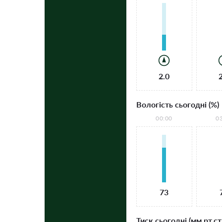
2.0
Вологість сьогодні (%)
00:00
0
73
Тиск сьогодні (мм рт.ст.