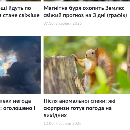
щі йдуть по
Магнітна буря охопить Землю:
я стане свіжіше
свіжий прогноз на 3 дні (графік)
07:10, 8 серпня 2026
спеки негода
Після аномальної спеки: які
: оголошено І
сюрпризи готує погода на
вихідних
12:00, 7 серпня 2026