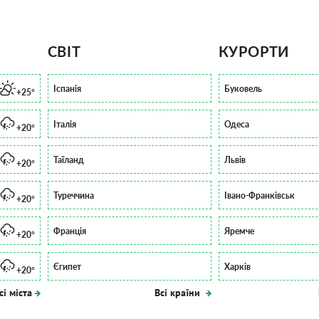
СВІТ
КУРОРТИ
Іспанія
Буковель
+25°
Італія
Одеса
+20°
Таїланд
Львів
+20°
Туреччина
Івано-Франківськ
+20°
Франція
Яремче
+20°
Єгипет
Харків
+20°
сі міста
Всі країни