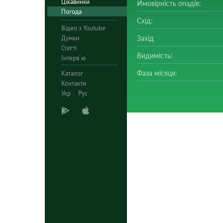
Цікавинки
Ймовірність опадів:
Погода
Схід:
Відео з Youtube
Думки
Захід
Статті
Видимість:
Інтерв`ю
Фаза місяця:
Каталог
Контакти
Укр
Рус