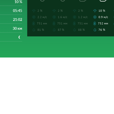
10 %
05:45
2 %
2 %
2 %
10 %
2.2 м/с
1.6 м/с
1.2 м/с
0.9 м/с
21:02
751 мм
751 мм
751 мм
752 мм
30 км
81 %
87 %
88 %
76 %