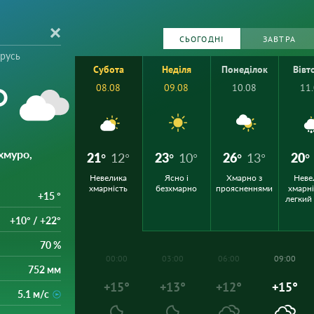
СЬОГОДНІ
ЗАВТРА
орусь
Субота
Неділя
Понеділок
Вівт
°
08.08
09.08
10.08
11
хмуро,
21°
12°
23°
10°
26°
13°
20°
Невелика
Ясно і
Хмарно з
Неве
хмарність
безхмарно
проясненнями
хмарні
+15 °
легкий
+10° / +22°
70 %
00:00
03:00
06:00
09:00
752 мм
+15°
+13°
+12°
+15°
5.1 м/с