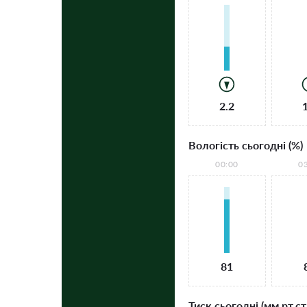
2.2
Вологість сьогодні (%)
00:00
0
81
Тиск сьогодні (мм рт.ст.