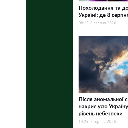
Похолодання та до
Україні: де 8 серпн
08:15, 8 серпня 2026
Після аномальної 
накриє усю Україну
рівень небезпеки
14:29, 7 серпня 2026