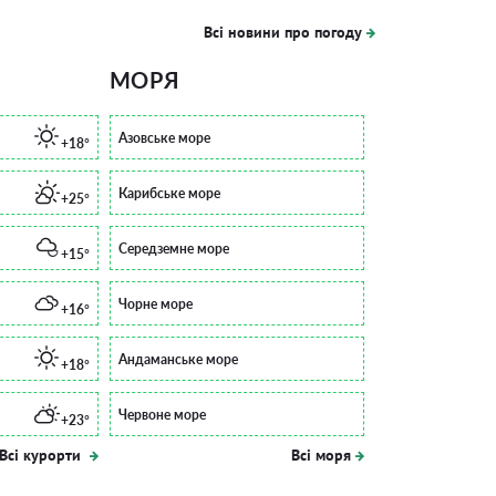
Всі новини про погоду
МОРЯ
Азовське море
+18°
Карибське море
+25°
Середземне море
+15°
Чорне море
+16°
Андаманське море
+18°
Червоне море
+23°
Всі курорти
Всі моря