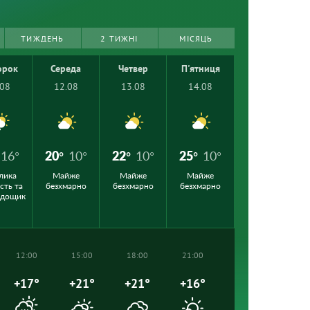
ТИЖДЕНЬ
2 ТИЖНІ
МІСЯЦЬ
орок
Середа
Четвер
П'ятниця
.08
12.08
13.08
14.08
16°
20°
10°
22°
10°
25°
10°
лика
Майже
Майже
Майже
сть та
безхмарно
безхмарно
безхмарно
 дощик
12:00
15:00
18:00
21:00
+17°
+21°
+21°
+16°