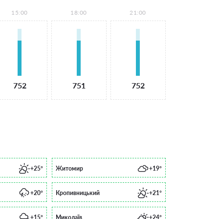
15:00
18:00
21:00
752
751
752
+25°
Житомир
+19°
+20°
Кропивницький
+21°
+15°
Миколаїв
+24°