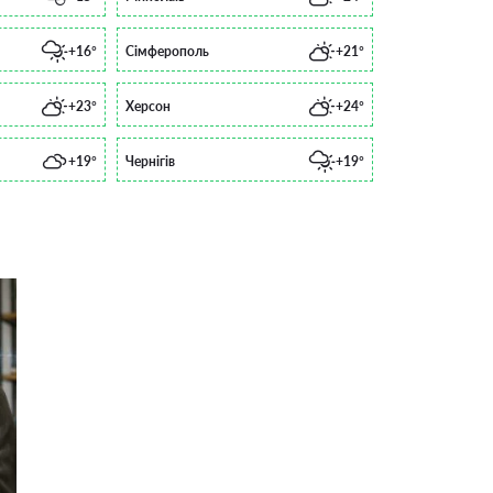
+16°
Сімферополь
+21°
+23°
Херсон
+24°
+19°
Чернігів
+19°