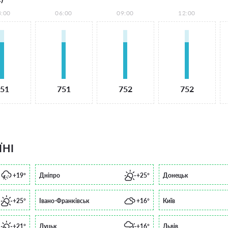
3:00
06:00
09:00
12:00
51
751
752
752
ЇНІ
+19°
Дніпро
+25°
Донецьк
+25°
Івано-Франківськ
+16°
Київ
+21°
Луцьк
+16°
Львів