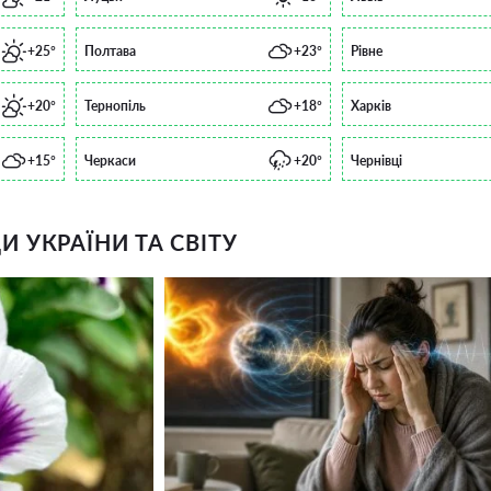
+25°
Полтава
+23°
Рівне
+20°
Тернопіль
+18°
Харків
+15°
Черкаси
+20°
Чернівці
 УКРАЇНИ ТА СВІТУ