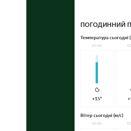
ПОГОДИННИЙ П
Температура сьогодні (
00:00
0
+15°
+
Вітер сьогодні (м/с)
00:00
0