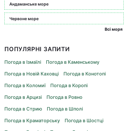
Андаманське море
Червоне море
Всі моря
ПОПУЛЯРНІ ЗАПИТИ
Погода в Ізмаїлі
Погода в Каменському
Погода в Новій Каховці
Погода в Конотопі
Погода в Коломиї
Погода в Коропі
Погода в Арцизі
Погода в Ровно
Погода в Стрию
Погода в Шполі
Погода в Краматорську
Погода в Шостці