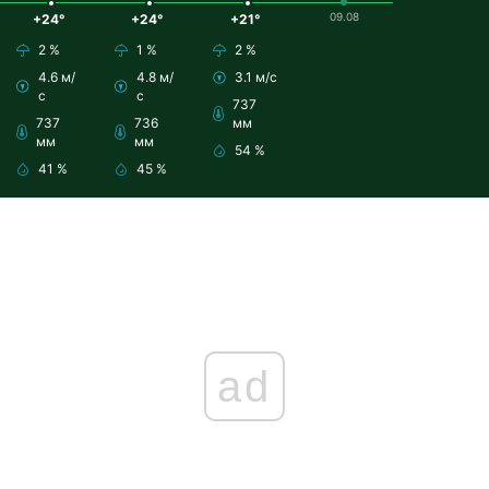
09.08
+24°
+24°
+21°
2 %
1 %
2 %
4.6 м/
4.8 м/
3.1 м/с
с
с
737
737
736
мм
мм
мм
54 %
41 %
45 %
ad