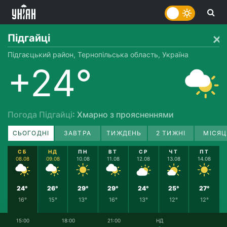
Підгайці
Підгаєцький район, Тернопільська область, Україна
+24°
Погода Підгайці
: Хмарно з проясненнями
СЬОГОДНІ
ЗАВТРА
ТИЖДЕНЬ
2 ТИЖНІ
МІСЯЦ
СБ
НД
ПН
ВТ
СР
ЧТ
ПТ
08.08
09.08
10.08
11.08
12.08
13.08
14.08
24°
26°
29°
29°
24°
25°
27°
16°
15°
13°
16°
13°
12°
12°
15:00
18:00
21:00
НД