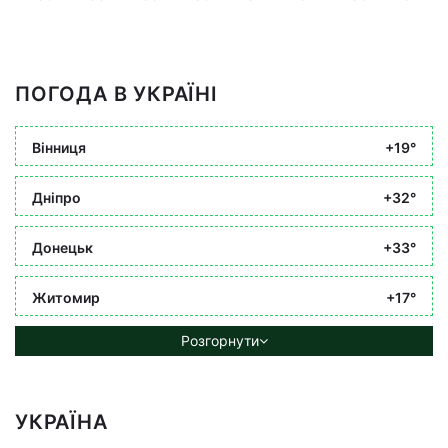
ПОГОДА В УКРАЇНІ
Вінниця
+19°
Дніпро
+32°
Донецьк
+33°
Житомир
+17°
Розгорнути
УКРАЇНА