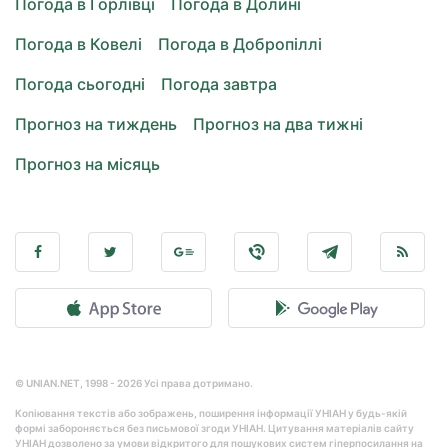
Погода в Горлівці
Погода в Долині
Погода в Ковелі
Погода в Добропіллі
Погода сьогодні
Погода завтра
Прогноз на тиждень
Прогноз на два тижні
Прогноз на місяць
© UNIAN.NET, 1998 - 2026 Усі права дотримано.
Копіювання текстів або зображень, поширення інформації УНІАН у будь-якій
формі забороняється без письмової згоди УНІАН. Цитування матеріалів сайту
УНІАН дозволено за умови відкритого для пошукових систем гіперпосилання на