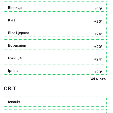
Вінниця
+19°
Київ
+20°
Біла Церква
+24°
Бориспіль
+20°
Ржищів
+24°
Ірпінь
+20°
Усі міста
СВІТ
Іспанія