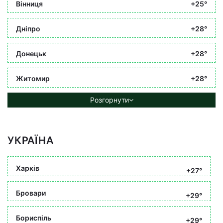
Вінниця
+25°
Дніпро
+28°
Донецьк
+28°
Житомир
+28°
Розгорнути
УКРАЇНА
Харків
+27°
Бровари
+29°
Бориспіль
+29°