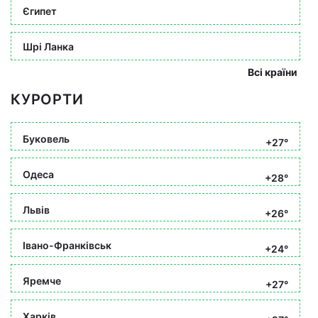
Єгипет
Шрі Ланка
Всі країни
КУРОРТИ
Буковель
+27°
Одеса
+28°
Львів
+26°
Івано-Франківськ
+24°
Яремче
+27°
Харків