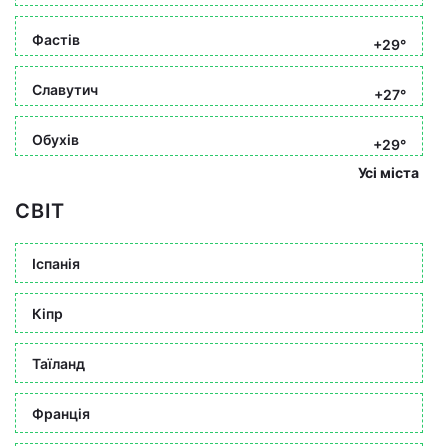
Фастів
+29°
Славутич
+27°
Обухів
+29°
Усі міста
СВІТ
Іспанія
Кіпр
Таїланд
Франція