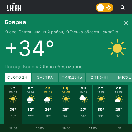
Боярка
Києво-Святошинський район, Київська область, Україна
+34°
Погода Боярка
: Ясно і безхмарно
СЬОГОДНІ
ЗАВТРА
ТИЖДЕНЬ
2 ТИЖНІ
МІСЯЦ
ЧТ
ПТ
СБ
НД
ПН
ВТ
СР
06.08
07.08
08.08
09.08
10.08
11.08
12.08
36°
32°
26°
25°
27°
30°
26°
23°
22°
18°
14°
14°
16°
17°
12:00
15:00
18:00
21:00
ПТ