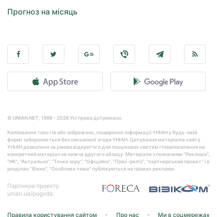
Прогноз на місяць
© UNIAN.NET, 1998 - 2026 Усі права дотримано.
Копіювання текстів або зображень, поширення інформації УНІАН у будь-якій
формі забороняється без письмової згоди УНІАН. Цитування матеріалів сайту
УНІАН дозволено за умови відкритого для пошукових систем гіперпосилання на
конкретний матеріал не нижче другого абзацу. Матеріали з позначкою "Реклама",
"НК", "Актуально", "Точка зору", "Офіційно", "Прес-реліз", "партнерський проект" і в
розділах "Вікно", "Особлива тема" публікуються на правах реклами.
Партнери проекту
unian.ua/pogoda:
Правила користування сайтом
Про нас
Ми в соцмережах