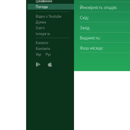
Цікавинки
Погода
Ймовірність опадів:
Відео з Youtube
Схід:
Думки
Захід
Статті
Інтерв`ю
Видимість:
Каталог
Фаза місяця:
Контакти
Укр
Рус