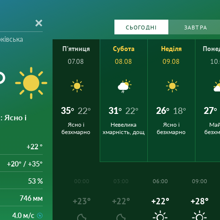
СЬОГОДНІ
ЗАВТРА
ківська
П'ятниця
Субота
Неділя
Поне
07.08
08.08
09.08
10
°
35°
22°
31°
22°
26°
18°
27°
е
: Ясно і
Ясно і
Невелика
Ясно і
Ма
безхмарно
хмарність, дощ
безхмарно
безх
+22 °
+20° / +35°
53 %
00:00
03:00
06:00
09:00
746 мм
+23°
+22°
+22°
+28°
4.0 м/с