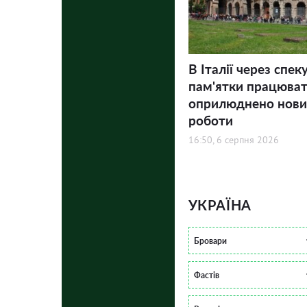
В Італії через спек
пам'ятки працюва
оприлюднено нови
роботи
16:50, 6 серпня 2026
УКРАЇНА
Бровари
Фастів