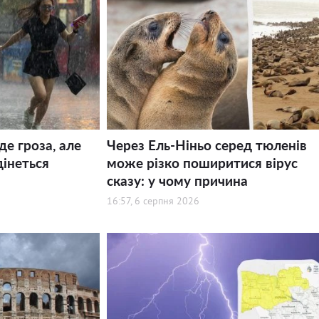
де гроза, але
Через Ель-Ніньо серед тюленів
дінеться
може різко поширитися вірус
сказу: у чому причина
16:57, 6 серпня 2026