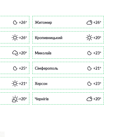
+26°
Житомир
+26°
+26°
Кропивницький
+20°
+20°
Миколаїв
+23°
+25°
Сімферополь
+21°
+21°
Херсон
+23°
+20°
Чернігів
+20°