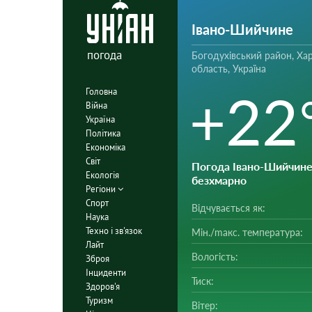
Івано-Шийчине
погода
Богодухівський район, Хар
область, Україна
+22
Головна
Війна
Україна
Політика
Економіка
Світ
Погода Івано-Шийчин
Екологія
безхмарно
Регіони
Спорт
Відчувається як:
Наука
Техно і зв'язок
Мін./mакс. температура:
Лайт
Вологість:
Зброя
Інциденти
Тиск:
Здоров'я
Туризм
Вітер: