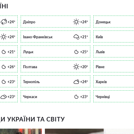
ЇНІ
+24°
Дніпро
+24°
Донецьк
+24°
Івано-Франківськ
+21°
Київ
+21°
Луцьк
+25°
Львів
+26°
Полтава
+20°
Рівне
+23°
Тернопіль
+24°
Харків
+23°
Черкаси
+23°
Чернівці
 УКРАЇНИ ТА СВІТУ