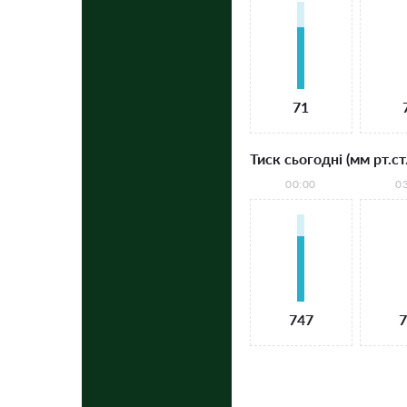
71
Тиск сьогодні (мм рт.ст.
00:00
0
747
7