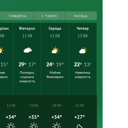
ТИЖДЕНЬ
2 ТИЖНІ
МІСЯЦЬ
ділок
Вівторок
Середа
Четвер
.08
11.08
12.08
13.08
15°
29°
17°
24°
19°
22°
13°
йже
Похмуро,
Майже
Невелика
марно
суцільна
безхмарно
хмарність
хмарність
12:00
15:00
18:00
21:00
+34°
+35°
+34°
+27°