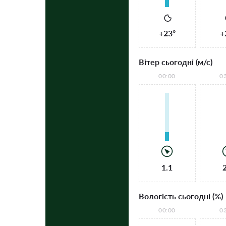
+23°
+
Вітер сьогодні (м/с)
00:00
0
1.1
Вологість сьогодні (%)
00:00
0