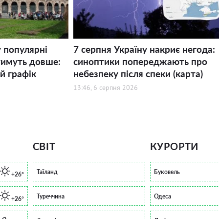
у популярні
7 серпня Україну накриє негода:
тимуть довше:
синоптики попереджають про
й графік
небезпеку після спеки (карта)
13:46, 6 серпня 2026
СВІТ
КУРОРТИ
Таїланд
Буковель
+26°
Туреччина
Одеса
+26°