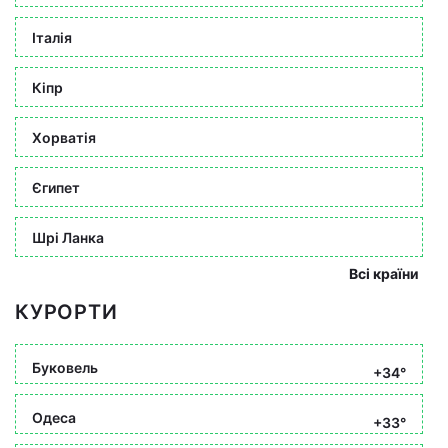
Італія
Кіпр
Хорватія
Єгипет
Шрі Ланка
Всі країни
КУРОРТИ
Буковель
+34°
Одеса
+33°