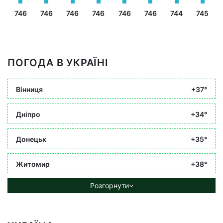
746
746
746
746
746
746
744
745
ПОГОДА В УКРАЇНІ
Вінниця
+37°
Дніпро
+34°
Донецьк
+35°
Житомир
+38°
Розгорнути