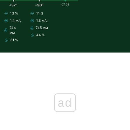
07.08
+37°
+30°
13 %
11 %
1.4 м/с
1.3 м/с
744
745 мм
мм
44 %
31 %
ad