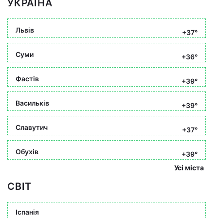
УКРАЇНА
Львів
+37°
Суми
+36°
Фастів
+39°
Васильків
+39°
Славутич
+37°
Обухів
+39°
Усі міста
СВІТ
Іспанія