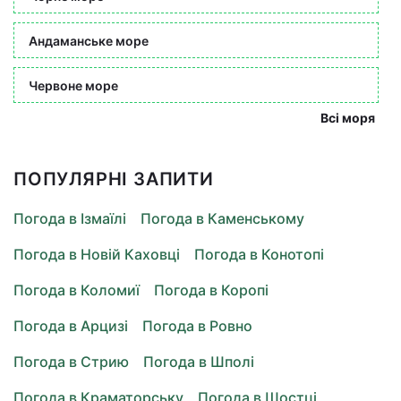
Андаманське море
Червоне море
Всі моря
ПОПУЛЯРНІ ЗАПИТИ
Погода в Ізмаїлі
Погода в Каменському
Погода в Новій Каховці
Погода в Конотопі
Погода в Коломиї
Погода в Коропі
Погода в Арцизі
Погода в Ровно
Погода в Стрию
Погода в Шполі
Погода в Краматорську
Погода в Шостці