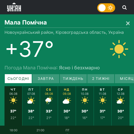
Мала Помічна
Новоукраїнський район, Кіровоградська область, Україна
+37°
Погода Мала Помічна
: Ясно і безхмарно
СЬОГОДНІ
ЗАВТРА
ТИЖДЕНЬ
2 ТИЖНІ
МІСЯЦ
ЧТ
ПТ
СБ
НД
ПН
ВТ
СР
06.08
07.08
08.08
09.08
10.08
11.08
12.08
37°
38°
33°
30°
30°
31°
30°
22°
22°
21°
18°
16°
17°
20°
18:00
21:00
ПТ