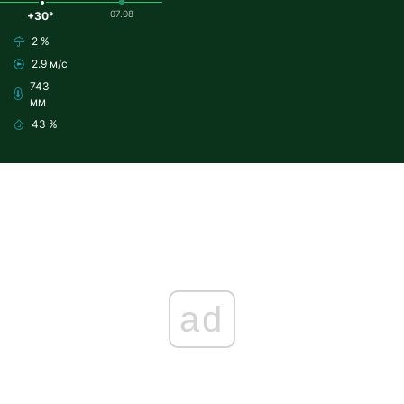
07.08
+30°
2 %
2.9 м/с
743
мм
43 %
ad