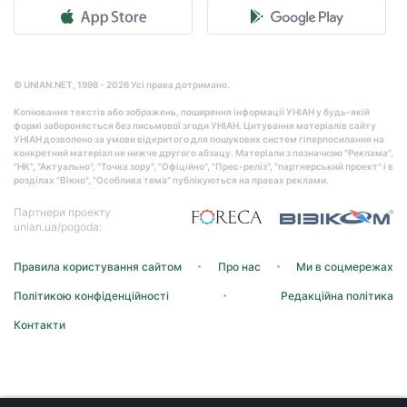
© UNIAN.NET, 1998 - 2026 Усі права дотримано.
Копіювання текстів або зображень, поширення інформації УНІАН у будь-якій
формі забороняється без письмової згоди УНІАН. Цитування матеріалів сайту
УНІАН дозволено за умови відкритого для пошукових систем гіперпосилання на
конкретний матеріал не нижче другого абзацу. Матеріали з позначкою "Реклама",
"НК", "Актуально", "Точка зору", "Офіційно", "Прес-реліз", "партнерський проект" і в
розділах "Вікно", "Особлива тема" публікуються на правах реклами.
Партнери проекту
unian.ua/pogoda:
Правила користування сайтом
Про нас
Ми в соцмережах
Політикою конфіденційності
Редакційна політика
Контакти