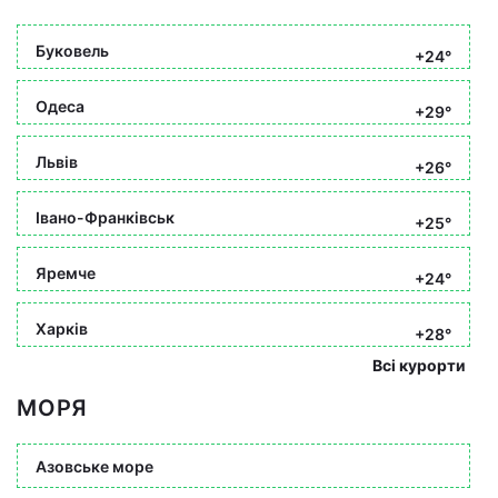
Буковель
+24°
Одеса
+29°
Львів
+26°
Івано-Франківськ
+25°
Яремче
+24°
Харків
+28°
Всі курорти
МОРЯ
Азовське море