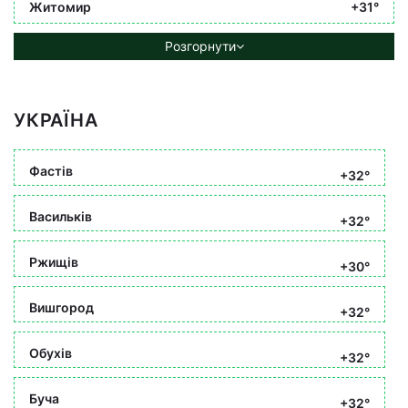
Житомир
+31°
Розгорнути
УКРАЇНА
Фастів
+32°
Васильків
+32°
Ржищів
+30°
Вишгород
+32°
Обухів
+32°
Буча
+32°