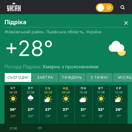
Підріка
Жовківський район, Львівська область, Україна
+28°
Погода Підріка
: Хмарно з проясненнями
СЬОГОДНІ
ЗАВТРА
ТИЖДЕНЬ
2 ТИЖНІ
МІСЯЦ
ЧТ
ПТ
СБ
НД
ПН
ВТ
СР
06.08
07.08
08.08
09.08
10.08
11.08
12.08
39°
27°
27°
27°
31°
32°
26°
20°
20°
13°
11°
11°
18°
17°
21:00
ПТ