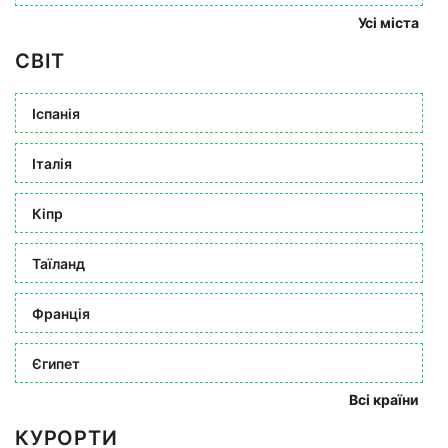
Усі міста
СВІТ
Іспанія
Італія
Кіпр
Таїланд
Франція
Єгипет
Всі країни
КУРОРТИ