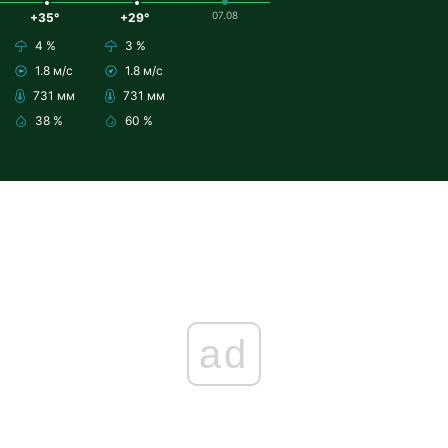
07.08
+35°
+29°
4 %
3 %
1.8 м/с
1.8 м/с
731 мм
731 мм
38 %
60 %
ad