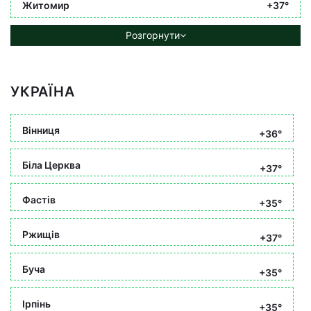
Житомир
+37°
Розгорнути
УКРАЇНА
Вінниця
+36°
Біла Церква
+37°
Фастів
+35°
Ржищів
+37°
Буча
+35°
Ірпінь
+35°