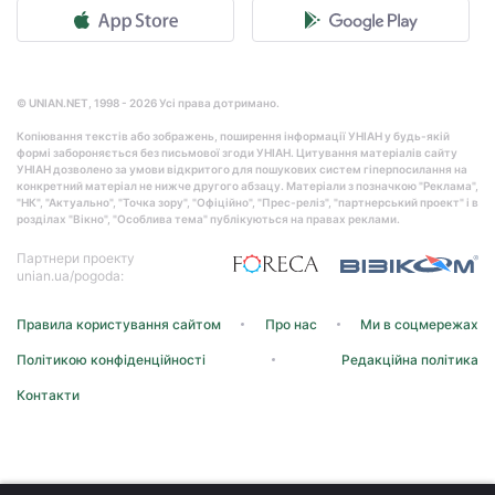
© UNIAN.NET, 1998 - 2026 Усі права дотримано.
Копіювання текстів або зображень, поширення інформації УНІАН у будь-якій
формі забороняється без письмової згоди УНІАН. Цитування матеріалів сайту
УНІАН дозволено за умови відкритого для пошукових систем гіперпосилання на
конкретний матеріал не нижче другого абзацу. Матеріали з позначкою "Реклама",
"НК", "Актуально", "Точка зору", "Офіційно", "Прес-реліз", "партнерський проект" і в
розділах "Вікно", "Особлива тема" публікуються на правах реклами.
Партнери проекту
unian.ua/pogoda:
Правила користування сайтом
Про нас
Ми в соцмережах
Політикою конфіденційності
Редакційна політика
Контакти