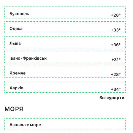
Буковель
+28°
Одеса
+33°
Львів
+36°
Івано-Франківськ
+31°
Яремче
+28°
Харків
+34°
Всі курорти
МОРЯ
Азовське море