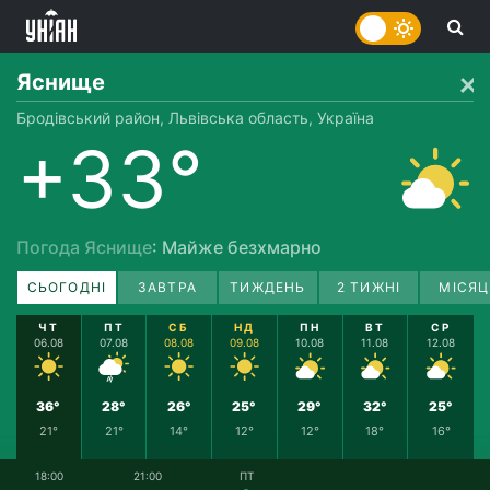
Яснище
Бродівський район, Львівська область, Україна
+33°
Погода Яснище
: Майже безхмарно
СЬОГОДНІ
ЗАВТРА
ТИЖДЕНЬ
2 ТИЖНІ
МІСЯЦ
ЧТ
ПТ
СБ
НД
ПН
ВТ
СР
06.08
07.08
08.08
09.08
10.08
11.08
12.08
36°
28°
26°
25°
29°
32°
25°
21°
21°
14°
12°
12°
18°
16°
18:00
21:00
ПТ