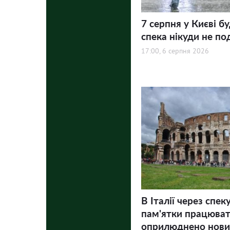
7 серпня у Києві бу
спека нікуди не по
17:00, 6 серпня 2026
В Італії через спек
пам'ятки працюва
оприлюднено нови