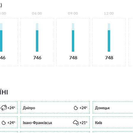
)
3:00
06:00
09:00
12:00
46
746
748
748
ЇНІ
+24°
Дніпро
+24°
Донецьк
+24°
Івано-Франківськ
+21°
Київ