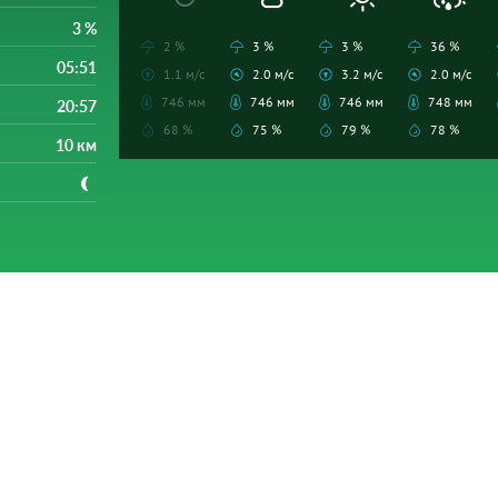
3 %
2 %
3 %
3 %
36 %
05:51
1.1 м/с
2.0 м/с
3.2 м/с
2.0 м/с
746 мм
746 мм
746 мм
748 мм
20:57
68 %
75 %
79 %
78 %
10 км