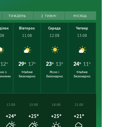
ТИЖДЕНЬ
2 ТИЖНІ
МІСЯЦЬ
ділок
Вівторок
Середа
Четвер
.08
11.08
12.08
13.08
12°
29°
17°
23°
13°
24°
11°
но з
Майже
Ясно і
Майже
еннями
безхмарно
безхмарно
безхмарно
12:00
15:00
18:00
21:00
+24°
+25°
+25°
+21°