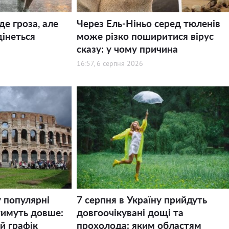
де гроза, але
Через Ель-Ніньо серед тюленів
дінеться
може різко поширитися вірус
сказу: у чому причина
16:57, 6 серпня 2026
у популярні
7 серпня в Україну прийдуть
тимуть довше:
довгоочікувані дощі та
й графік
прохолода: яким областям