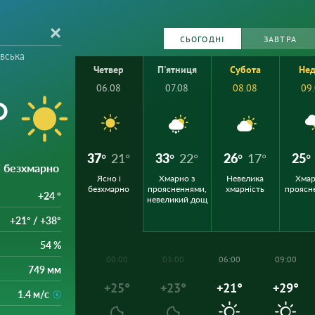
СЬОГОДНІ
ЗАВТРА
івська
Четвер
П'ятниця
Субота
Нед
06.08
07.08
08.08
09
°
37°
21°
33°
22°
26°
17°
25°
 і безхмарно
Ясно і
Хмарно з
Невелика
Хмар
безхмарно
проясненнями,
хмарність
проясн
+24 °
невеликий дощ
+21° / +38°
54 %
00:00
03:00
06:00
09:00
749 мм
+25°
+23°
+21°
+29°
1.4 м/с