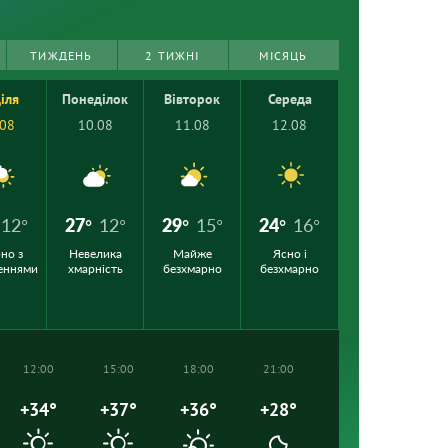
ТИЖДЕНЬ
2 ТИЖНІ
МІСЯЦЬ
іля
Понеділок
Вівторок
Середа
.08
10.08
11.08
12.08
12°
27°
12°
29°
15°
24°
16°
но з
Невелика
Майже
Ясно і
еннями
хмарність
безхмарно
безхмарно
12:00
15:00
18:00
21:00
+34°
+37°
+36°
+28°