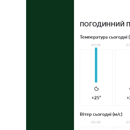
ПОГОДИННИЙ 
Температура сьогодні (
00:00
0
+25°
+
Вітер сьогодні (м/с)
00:00
0