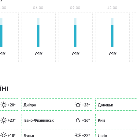
3:00
06:00
09:00
12:00
49
749
749
749
ЇНІ
+20°
Дніпро
+23°
Донецьк
+23°
Івано-Франківськ
+16°
Київ
+18°
Луцьк
+22°
Львів