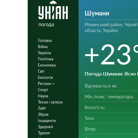
Шумани
погода
Ріпкинський район, Черніг
область, Україна
+23
Головна
Війна
Україна
Політика
Економіка
Світ
Погода Шумани
: Ясно
Екологія
Регіони
Відчувається як:
Спорт
Наука
Мін./mакс. температура:
Техно і зв'язок
Вологість:
Лайт
Зброя
Тиск:
Інциденти
Здоров'я
Вітер:
Туризм