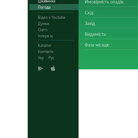
Цікавинки
Ймовірність опадів:
Погода
Схід:
Відео з Youtube
Захід
Думки
Статті
Видимість:
Інтерв`ю
Фаза місяця:
Каталог
Контакти
Укр
Рус