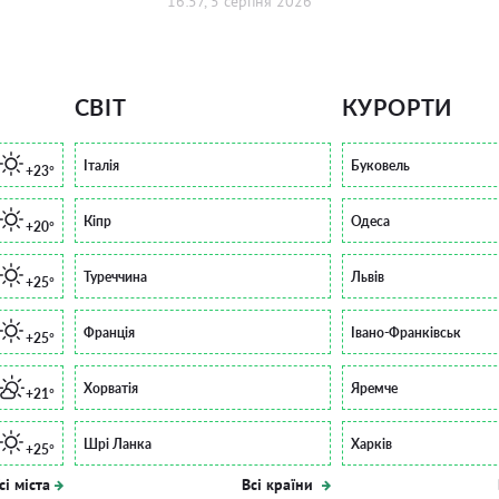
16:57, 5 серпня 2026
СВІТ
КУРОРТИ
Італія
Буковель
+23°
Кіпр
Одеса
+20°
Туреччина
Львів
+25°
Франція
Івано-Франківськ
+25°
Хорватія
Яремче
+21°
Шрі Ланка
Харків
+25°
сі міста
Всі країни