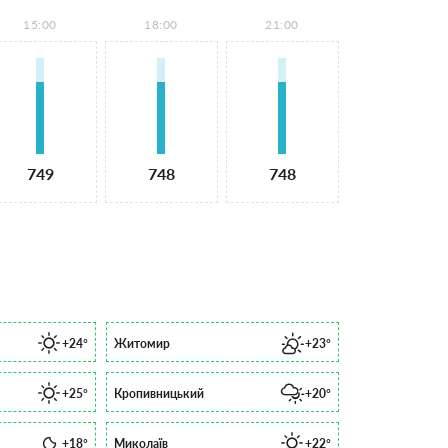
15:00
18:00
21:00
749
748
748
+24°
Житомир
+23°
+25°
Кропивницький
+20°
+18°
Миколаїв
+22°