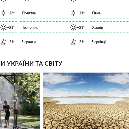
+23°
Полтава
+21°
Рівне
+21°
Тернопіль
+21°
Харків
+21°
Черкаси
+21°
Чернівці
 УКРАЇНИ ТА СВІТУ