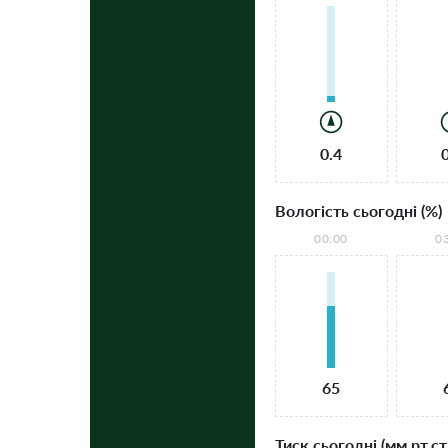
0.4
Вологість сьогодні (%)
00:00
0
65
Тиск сьогодні (мм рт.ст.