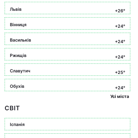
Львів
+26°
Вінниця
+24°
Васильків
+24°
Ржищів
+24°
Славутич
+25°
Обухів
+24°
Усі міста
СВІТ
Іспанія