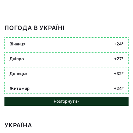
ПОГОДА В УКРАЇНІ
Вінниця
+24°
Дніпро
+27°
Донецьк
+32°
Житомир
+24°
Розгорнути
УКРАЇНА