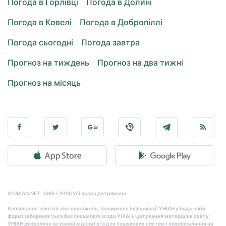
Погода в Горлівці
Погода в Долині
Погода в Ковелі
Погода в Добропіллі
Погода сьогодні
Погода завтра
Прогноз на тиждень
Прогноз на два тижні
Прогноз на місяць
© UNIAN.NET, 1998 - 2026 Усі права дотримано.
Копіювання текстів або зображень, поширення інформації УНІАН у будь-якій
формі забороняється без письмової згоди УНІАН. Цитування матеріалів сайту
УНІАН дозволено за умови відкритого для пошукових систем гіперпосилання на