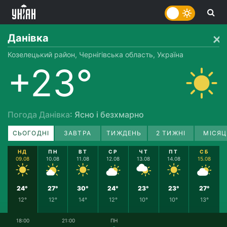
Данівка
Козелецький район, Чернігівська область, Україна
+23°
Погода Данівка
: Ясно і безхмарно
СЬОГОДНІ
ЗАВТРА
ТИЖДЕНЬ
2 ТИЖНІ
МІСЯЦ
НД
ПН
ВТ
СР
ЧТ
ПТ
СБ
09.08
10.08
11.08
12.08
13.08
14.08
15.08
24°
27°
30°
24°
23°
23°
27°
12°
12°
14°
12°
10°
10°
13°
18:00
21:00
ПН