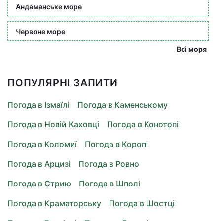
Андаманське море
Червоне море
Всі моря
ПОПУЛЯРНІ ЗАПИТИ
Погода в Ізмаїлі
Погода в Каменському
Погода в Новій Каховці
Погода в Конотопі
Погода в Коломиї
Погода в Коропі
Погода в Арцизі
Погода в Ровно
Погода в Стрию
Погода в Шполі
Погода в Краматорську
Погода в Шостці