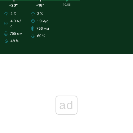
10.08
+23°
+18°
2 %
2 %
4.0 м/
1.9 м/с
с
756 мм
755 мм
69 %
48 %
ad