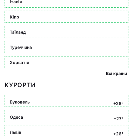
Італія
Кіпр
Таїланд
Туреччина
Хорватія
Всі країни
КУРОРТИ
Буковель
+28°
Одеса
+27°
Львів
+26°