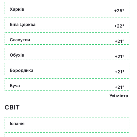
Харків
+25°
Біла Церква
+22°
Славутич
+21°
Обухів
+21°
Бородянка
+21°
Буча
+21°
Усі міста
СВІТ
Іспанія