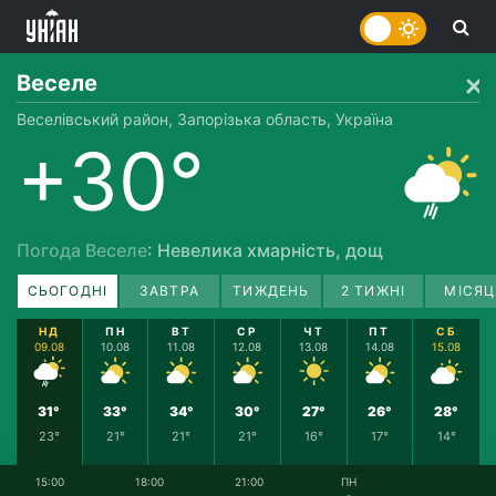
Веселе
Веселівський район, Запорізька область, Україна
+30°
Погода Веселе
: Невелика хмарність, дощ
СЬОГОДНІ
ЗАВТРА
ТИЖДЕНЬ
2 ТИЖНІ
МІСЯЦ
НД
ПН
ВТ
СР
ЧТ
ПТ
СБ
09.08
10.08
11.08
12.08
13.08
14.08
15.08
31°
33°
34°
30°
27°
26°
28°
23°
21°
21°
21°
16°
17°
14°
15:00
18:00
21:00
ПН