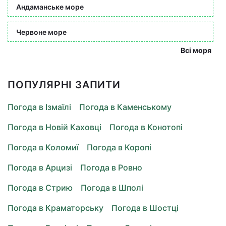
Андаманське море
Червоне море
Всі моря
ПОПУЛЯРНІ ЗАПИТИ
Погода в Ізмаїлі
Погода в Каменському
Погода в Новій Каховці
Погода в Конотопі
Погода в Коломиї
Погода в Коропі
Погода в Арцизі
Погода в Ровно
Погода в Стрию
Погода в Шполі
Погода в Краматорську
Погода в Шостці