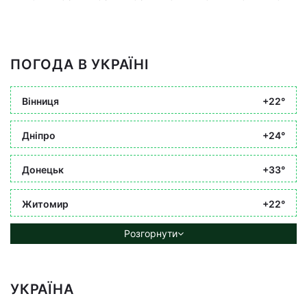
ПОГОДА В УКРАЇНІ
Вінниця
+22°
Дніпро
+24°
Донецьк
+33°
Житомир
+22°
Розгорнути
УКРАЇНА