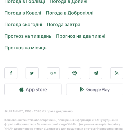
Погода в Горлівці
Погода в Долині
Погода в Ковелі
Погода в Добропіллі
Погода сьогодні
Погода завтра
Прогноз на тиждень
Прогноз на два тижні
Прогноз на місяць
© UNIAN.NET, 1998 - 2026 Усі права дотримано.
Копіювання текстів або зображень, поширення інформації УНІАН у будь-якій
формі забороняється без письмової згоди УНІАН. Цитування матеріалів сайту
УНІАН дозволено за умови відкритого для пошукових систем гіперпосилання на