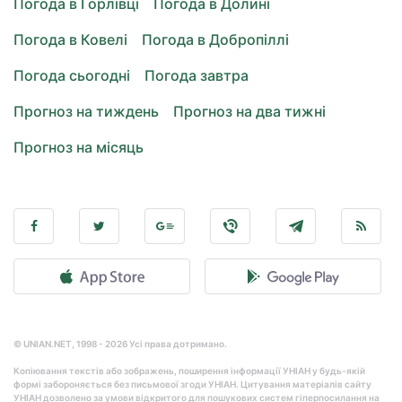
Погода в Горлівці
Погода в Долині
Погода в Ковелі
Погода в Добропіллі
Погода сьогодні
Погода завтра
Прогноз на тиждень
Прогноз на два тижні
Прогноз на місяць
© UNIAN.NET, 1998 - 2026 Усі права дотримано.
Копіювання текстів або зображень, поширення інформації УНІАН у будь-якій
формі забороняється без письмової згоди УНІАН. Цитування матеріалів сайту
УНІАН дозволено за умови відкритого для пошукових систем гіперпосилання на