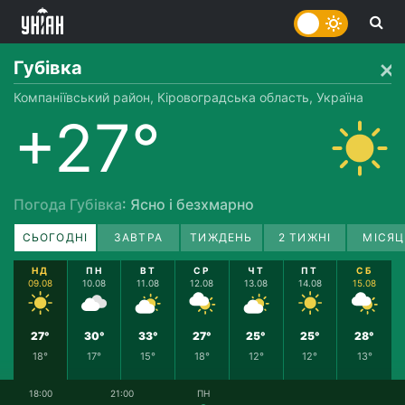
Губівка
Компаніївський район, Кіровоградська область, Україна
+27°
Погода Губівка
: Ясно і безхмарно
СЬОГОДНІ
ЗАВТРА
ТИЖДЕНЬ
2 ТИЖНІ
МІСЯЦ
НД
ПН
ВТ
СР
ЧТ
ПТ
СБ
09.08
10.08
11.08
12.08
13.08
14.08
15.08
27°
30°
33°
27°
25°
25°
28°
18°
17°
15°
18°
12°
12°
13°
18:00
21:00
ПН