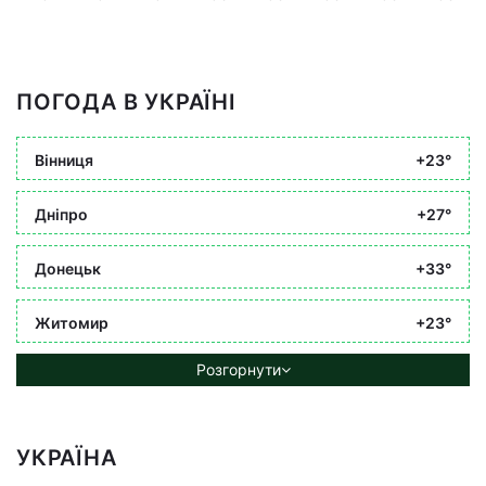
ПОГОДА В УКРАЇНІ
Вінниця
+23°
Дніпро
+27°
Донецьк
+33°
Житомир
+23°
Розгорнути
УКРАЇНА