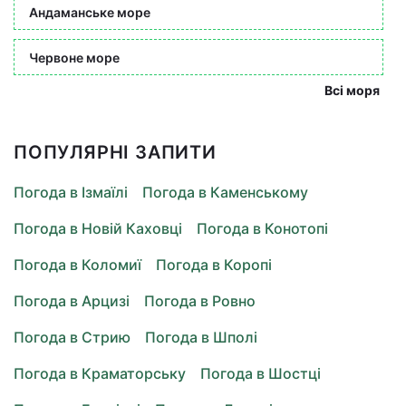
Андаманське море
Червоне море
Всі моря
ПОПУЛЯРНІ ЗАПИТИ
Погода в Ізмаїлі
Погода в Каменському
Погода в Новій Каховці
Погода в Конотопі
Погода в Коломиї
Погода в Коропі
Погода в Арцизі
Погода в Ровно
Погода в Стрию
Погода в Шполі
Погода в Краматорську
Погода в Шостці