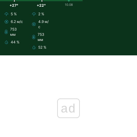
10.08
+27°
+22°
5 %
2 %
6.2 м/с
4.9 м/
с
753
мм
753
мм
44 %
52 %
ad