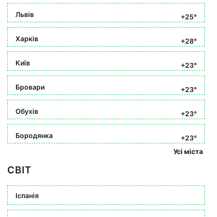
Львів
+25°
Харків
+28°
Київ
+23°
Бровари
+23°
Обухів
+23°
Бородянка
+23°
Усі міста
СВІТ
Іспанія