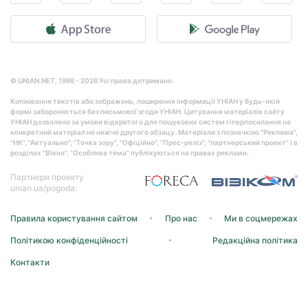
© UNIAN.NET, 1998 - 2026 Усі права дотримано.
Копіювання текстів або зображень, поширення інформації УНІАН у будь-якій
формі забороняється без письмової згоди УНІАН. Цитування матеріалів сайту
УНІАН дозволено за умови відкритого для пошукових систем гіперпосилання на
конкретний матеріал не нижче другого абзацу. Матеріали з позначкою "Реклама",
"НК", "Актуально", "Точка зору", "Офіційно", "Прес-реліз", "партнерський проект" і в
розділах "Вікно", "Особлива тема" публікуються на правах реклами.
Партнери проекту
unian.ua/pogoda:
Правила користування сайтом
Про нас
Ми в соцмережах
Політикою конфіденційності
Редакційна політика
Контакти