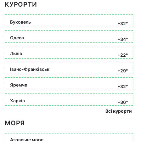
КУРОРТИ
Буковель
+32°
Одеса
+34°
Львів
+22°
Івано-Франківськ
+29°
Яремче
+32°
Харків
+36°
Всі курорти
МОРЯ
Азовське море