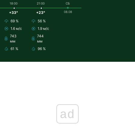
18:00
21:00
СБ
08.08
+33°
+23°
69 %
56 %
1.6 м/с
1.9 м/с
743
744
мм
мм
61 %
96 %
ad