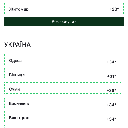
Житомир
+28°
Розгорнути
УКРАЇНА
Одеса
+34°
Вінниця
+31°
Суми
+36°
Васильків
+34°
Вишгород
+34°