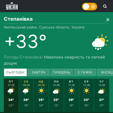
Степанівка
Ямпільський район, Сумська область, Україна
+33°
Погода Степанівка
: Невелика хмарність та легкий
дощик
СЬОГОДНІ
ЗАВТРА
ТИЖДЕНЬ
2 ТИЖНІ
МІСЯЦ
ПТ
СБ
НД
ПН
ВТ
СР
ЧТ
07.08
08.08
09.08
10.08
11.08
12.08
13.08
34°
26°
25°
25°
29°
23°
21°
22°
19°
14°
13°
16°
16°
10°