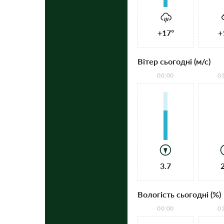
+17°
+
Вітер сьогодні (м/с)
00:00
0
3.7
Вологість сьогодні (%)
00:00
0