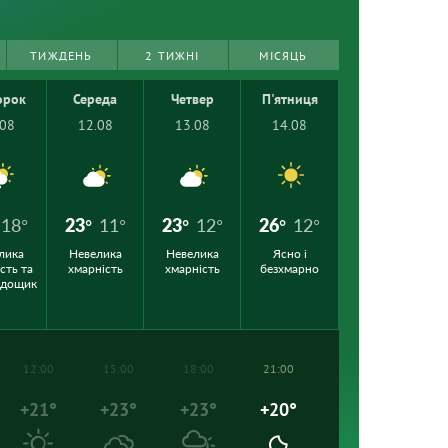
ТИЖДЕНЬ
2 ТИЖНІ
МІСЯЦЬ
орок
Середа
Четвер
П'ятниця
.08
12.08
13.08
14.08
18°
23°
11°
23°
12°
26°
12°
лика
Невелика
Невелика
Ясно і
сть та
хмарність
хмарність
безхмарно
 дощик
12:00
15:00
18:00
21:00
+21°
+23°
+23°
+20°