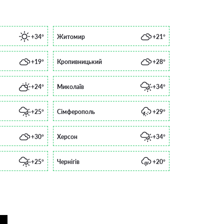
+34°
Житомир
+21°
+19°
Кропивницький
+28°
+24°
Миколаїв
+34°
+25°
Сімферополь
+29°
+30°
Херсон
+34°
+25°
Чернігів
+20°