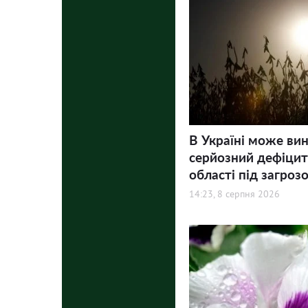
В Україні може ви
серйозний дефіцит 
області під загроз
14:23, 8 серпня 2026