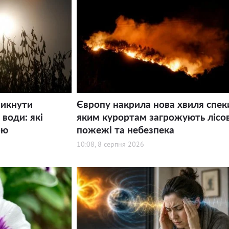
никнути
Європу накрила нова хвиля спек
води: які
яким курортам загрожують лісов
ою
пожежі та небезпека
10:08, 8 серпня 2026