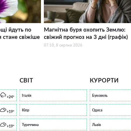
щі йдуть по
Магнітна буря охопить Землю:
я стане свіжіше
свіжий прогноз на 3 дні (графік)
07:10, 8 серпня 2026
СВІТ
КУРОРТИ
Італія
Буковель
+24°
Кіпр
Одеса
+19°
Туреччина
Львів
+19°