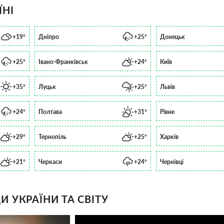
ЇНІ
+19°
Дніпро
+25°
Донецьк
+25°
Івано-Франківськ
+24°
Київ
+35°
Луцьк
+25°
Львів
+24°
Полтава
+31°
Рівне
+29°
Тернопіль
+25°
Харків
+21°
Черкаси
+24°
Чернівці
 УКРАЇНИ ТА СВІТУ