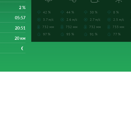
2 %
42 %
44 %
30 %
8 %
05:57
3.7 м/с
2.6 м/с
2.7 м/с
2.5 м/с
732 мм
732 мм
732 мм
733 мм
20:51
97 %
95 %
91 %
77 %
20 км