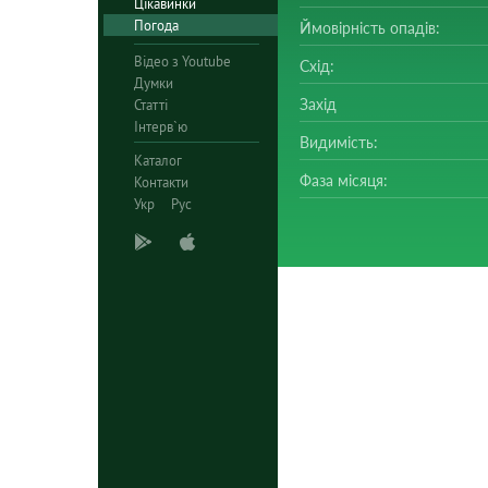
Цікавинки
Погода
Ймовірність опадів:
Відео з Youtube
Схід:
Думки
Захід
Статті
Інтерв`ю
Видимість:
Каталог
Фаза місяця:
Контакти
Укр
Рус