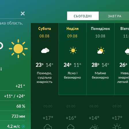
СЬОГОДНІ
ЗАВТРА
ька область,
Субота
Неділя
Понеділок
Вівт
08.08
09.08
10.08
11
°
23°
14°
24°
11°
28°
14°
26°
і
Похмуро,
Ясно і
Майже
Неве
суцільна
безхмарно
безхмарно
хмарні
хмарність
легкий
+21 °
+11° / +24°
68 %
00:00
03:00
06:00
09:00
733 мм
+17°
+16°
+14°
+17°
4.2 м/с