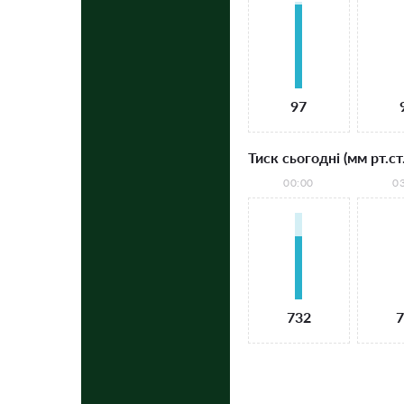
97
Тиск сьогодні (мм рт.ст.
00:00
0
732
7