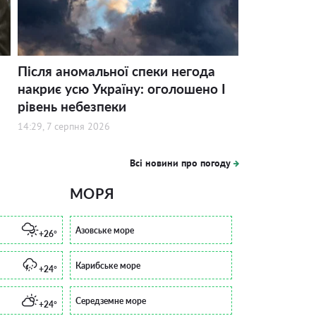
Після аномальної спеки негода
накриє усю Україну: оголошено І
рівень небезпеки
14:29, 7 серпня 2026
Всі новини про погоду
МОРЯ
Азовське море
+26°
Карибське море
+24°
Середземне море
+24°