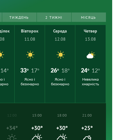
ТИЖДЕНЬ
2 ТИЖНІ
МІСЯЦЬ
ділок
Вівторок
Середа
Четвер
.08
11.08
12.08
13.08
14°
33°
17°
26°
18°
24°
12°
о і
Ясно і
Ясно і
Невелика
марно
безхмарно
безхмарно
хмарність
12:00
15:00
18:00
21:00
+34°
+30°
+30°
+25°