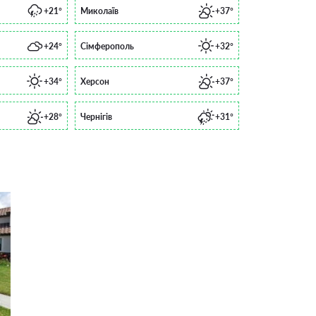
+21°
Миколаїв
+37°
+24°
Сімферополь
+32°
+34°
Херсон
+37°
+28°
Чернігів
+31°