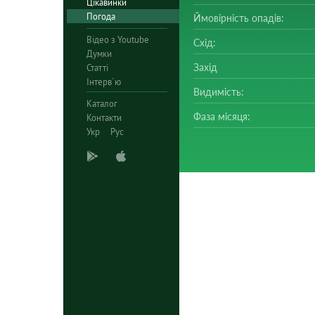
Цікавинки
Погода
Ймовірність опадів:
Відео з Youtube
Схід:
Думки
Захід
Статті
Інтерв`ю
Видимість:
Каталог
Фаза місяця:
Контакти
Укр
Рус