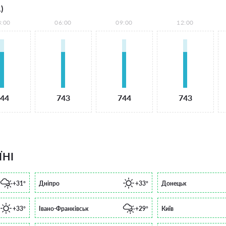
)
3:00
06:00
09:00
12:00
44
743
744
743
ЇНІ
+31°
Дніпро
+33°
Донецьк
+33°
Івано-Франківськ
+29°
Київ