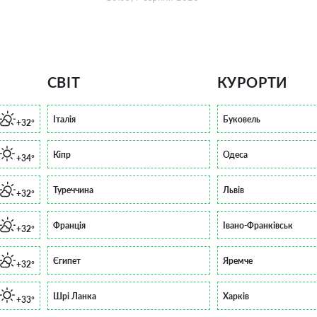
СВІТ
КУРОРТИ
Італія
Буковель
+32°
Кіпр
Одеса
+34°
Туреччина
Львів
+32°
Франція
Івано-Франківськ
+32°
Єгипет
Яремче
+32°
Шрі Ланка
Харків
+33°