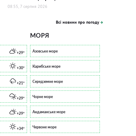
08:55, 7 серпня 2026
Всі новини про погоду
МОРЯ
Азовське море
+29°
Карибське море
+30°
Середземне море
+21°
Чорне море
+29°
Андаманське море
+29°
Червоне море
+34°