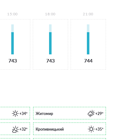
15:00
18:00
21:00
743
743
744
+34°
Житомир
+29°
+32°
Кропивницький
+35°