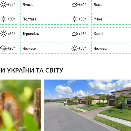
+35°
Луцьк
+24°
Львів
+30°
Полтава
+35°
Рівне
+34°
Тернопіль
+26°
Харків
+28°
Черкаси
+33°
Чернівці
 УКРАЇНИ ТА СВІТУ