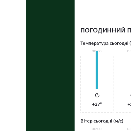
ПОГОДИННИЙ ПР
Температура сьогодні (
00:00
0
+27°
+
Вітер сьогодні (м/с)
00:00
0