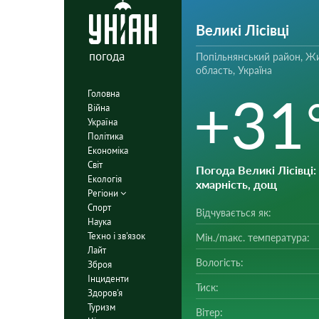
Великі Лісівці
погода
Попільнянський район, Ж
область, Україна
+31
Головна
Війна
Україна
Політика
Економіка
Світ
Погода Великі Лісівці
:
Екологія
хмарність, дощ
Регіони
Спорт
Відчувається як:
Наука
Техно і зв'язок
Мін./mакс. температура:
Лайт
Вологість:
Зброя
Інциденти
Тиск:
Здоров'я
Туризм
Вітер: