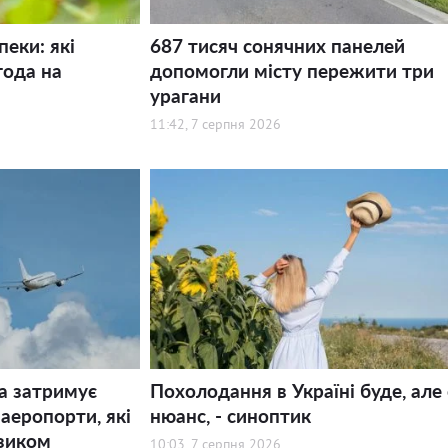
пеки: які
687 тисяч сонячних панелей
года на
допомогли місту пережити три
урагани
11:42, 7 серпня 2026
а затримує
Похолодання в Україні буде, але 
 аеропорти, які
нюанс, - синоптик
зиком
10:03, 7 серпня 2026