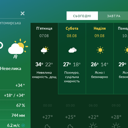
СЬОГОДНІ
ЗАВТРА
итомирська
П'ятниця
Субота
Неділя
Поне
07.08
08.08
09.08
10
°
34°
22°
27°
18°
26°
14°
29°
 Невелика
Невелика
Похмуро,
Ясно і
Ясн
хмарність, дощ
суцільна
безхмарно
безх
хмарність
+34 °
+18° / +34°
67 %
00:00
03:00
06:00
09:00
744 мм
+27°
+25°
+22°
+28°
6.2 м/с