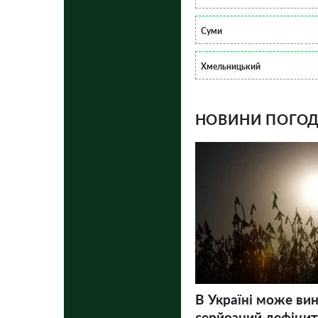
Суми
Хмельницький
НОВИНИ ПОГОДИ
В Україні може ви
серйозний дефіцит 