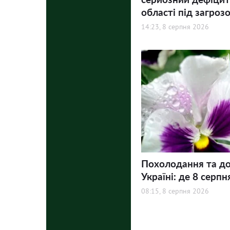
області під загроз
14:23, 8 серпня 2026
Похолодання та до
Україні: де 8 серпн
08:15, 8 серпня 2026