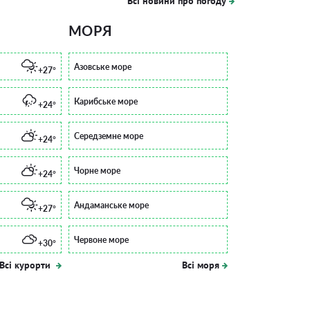
Всі новини про погоду
МОРЯ
Азовське море
+27°
Карибське море
+24°
Середземне море
+24°
Чорне море
+24°
Андаманське море
+27°
Червоне море
+30°
Всі курорти
Всі моря