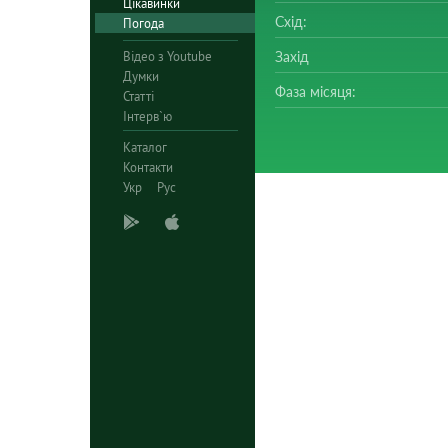
Цікавинки
Схід:
Погода
Відео з Youtube
Захід
Думки
Фаза місяця:
Статті
Інтерв`ю
Каталог
Контакти
Укр
Рус