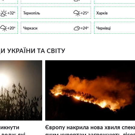
+32°
Тернопіль
+25°
Харків
+20°
Черкаси
+24°
Чернівці
 УКРАЇНИ ТА СВІТУ
никнути
Європу накрила нова хвиля спек
води: які
яким курортам загрожують лісов