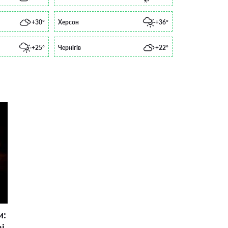
+30°
Херсон
+36°
+25°
Чернігів
+22°
и:
і