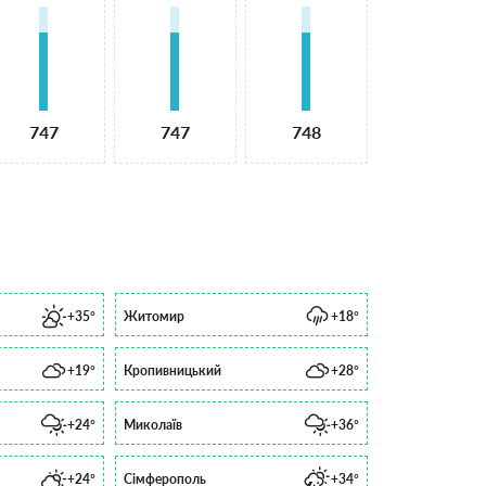
747
747
748
+35°
Житомир
+18°
+19°
Кропивницький
+28°
+24°
Миколаїв
+36°
+24°
Сімферополь
+34°