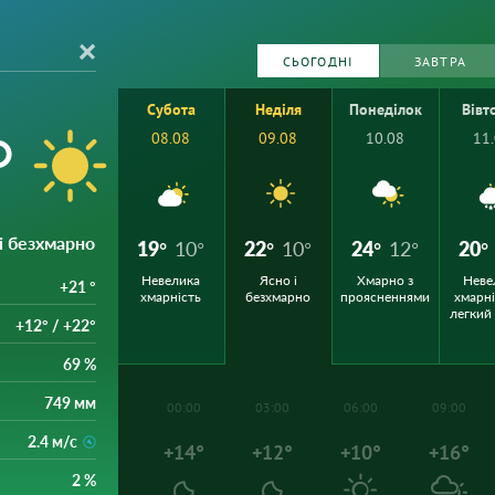
СЬОГОДНІ
ЗАВТРА
Субота
Неділя
Понеділок
Вівт
°
08.08
09.08
10.08
11
 і безхмарно
19°
10°
22°
10°
24°
12°
20°
Невелика
Ясно і
Хмарно з
Неве
+21 °
хмарність
безхмарно
проясненнями
хмарні
легкий
+12° / +22°
69 %
749 мм
00:00
03:00
06:00
09:00
2.4 м/с
+14°
+12°
+10°
+16°
2 %