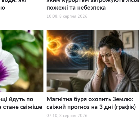
ою
пожежі та небезпека
10:08, 8 серпня 2026
щі йдуть по
Магнітна буря охопить Землю:
я стане свіжіше
свіжий прогноз на 3 дні (графік)
07:10, 8 серпня 2026