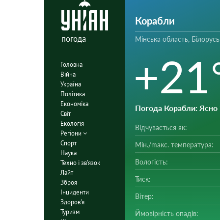
Корабли
погода
Мінська область, Білорусь
+21
Головна
Війна
Україна
Політика
Економіка
Погода Корабли
: Ясно
Світ
Екологія
Відчувається як:
Регіони
Спорт
Мін./mакс. температура:
Наука
Вологість:
Техно і зв'язок
Лайт
Тиск:
Зброя
Інциденти
Вітер:
Здоров'я
Туризм
Ймовірність опадів: