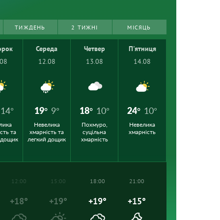
ТИЖДЕНЬ
2 ТИЖНІ
МІСЯЦЬ
орок
Середа
Четвер
П'ятниця
.08
12.08
13.08
14.08
14°
19°
9°
18°
10°
24°
10°
лика
Невелика
Похмуро,
Невелика
сть та
хмарність та
суцільна
хмарність
 дощик
легкий дощик
хмарність
12:00
15:00
18:00
21:00
+18°
+19°
+19°
+15°