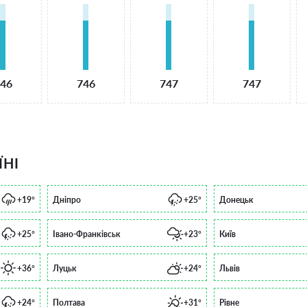
46
746
747
747
ЇНІ
+19°
Дніпро
+25°
Донецьк
+25°
Івано-Франківськ
+23°
Київ
+36°
Луцьк
+24°
Львів
+24°
Полтава
+31°
Рівне