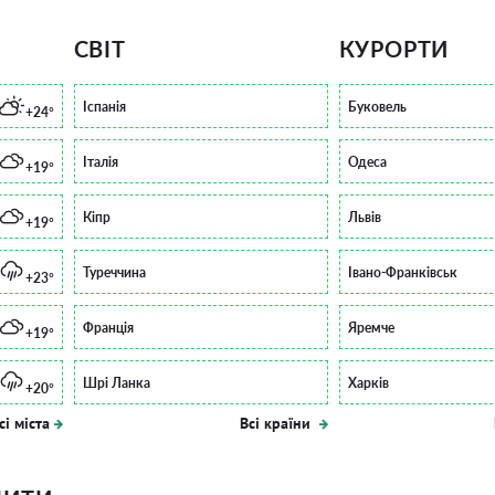
СВІТ
КУРОРТИ
Іспанія
Буковель
+24°
Італія
Одеса
+19°
Кіпр
Львів
+19°
Туреччина
Івано-Франківськ
+23°
Франція
Яремче
+19°
Шрі Ланка
Харків
+20°
сі міста
Всі країни